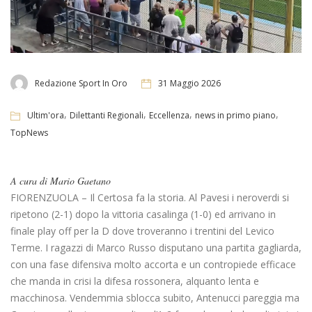
Redazione Sport In Oro
31 Maggio 2026
,
,
,
,
Ultim'ora
Dilettanti Regionali
Eccellenza
news in primo piano
TopNews
A cura di Mario Gaetano
FIORENZUOLA – Il Certosa fa la storia. Al Pavesi i neroverdi si
ripetono (2-1) dopo la vittoria casalinga (1-0) ed arrivano in
finale play off per la D dove troveranno i trentini del Levico
Terme. I ragazzi di Marco Russo disputano una partita gagliarda,
con una fase difensiva molto accorta e un contropiede efficace
che manda in crisi la difesa rossonera, alquanto lenta e
macchinosa. Vendemmia sblocca subito, Antenucci pareggia ma