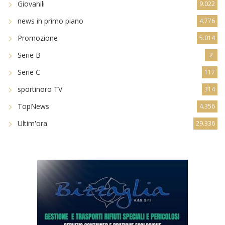
Giovanili
9.022
news in primo piano
4.776
Promozione
5.014
Serie B
2
Serie C
117
sportinoro TV
314
TopNews
4.356
Ultim'ora
29.336