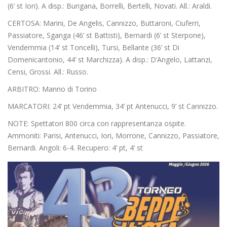
(6’ st Iori). A disp.: Burigana, Borrelli, Bertelli, Novati. All.: Araldi.
CERTOSA: Marini, De Angelis, Cannizzo, Buttaroni, Ciuferri,
Passiatore, Sganga (46’ st Battisti), Bernardi (6’ st Sterpone),
Vendemmia (14’ st Toncelli), Tursi, Bellante (36’ st Di
Domenicantonio, 44’ st Marchizza). A disp.: D’Angelo, Lattanzi,
Censi, Grossi. All.: Russo.
ARBITRO: Manno di Torino
MARCATORI: 24’ pt Vendemmia, 34’ pt Antenucci, 9’ st Cannizzo.
NOTE: Spettatori 800 circa con rappresentanza ospite.
Ammoniti: Parisi, Antenucci, Iori, Morrone, Cannizzo, Passiatore,
Bernardi. Angoli: 6-4. Recupero: 4’ pt, 4’ st