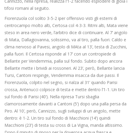
Cannizzo, nella ripresa, realizza l’1-2 facendo esplodere di gioia i
tifosi romani al seguito.
Fiorenzuola col solito 3-5-2 iper offensivo visti gli esterni di
centrocampo molto alti, Certosa col 4-3-3. Ritmi alti, Mata viene
steso in area nero verde, l’arbitro dice di continuare. Al 7’ angolo
di Mata, Dallagiovanna, solissimo, va al tiro, palla fuori. Caldo e
clima nervoso al Pavesi, angolo di MAta al 13’, testa di Zucchini,
palla fuori. Il Certosa risponde al 17’ con un contropiede di
Bellante per Vendemmia, palla sul fondo. Subito dopo ancora
Bellante mette i brividi ai rossoneri. Al 23’, però, Bellante lancia
Tursi, Cantoni respinge, Vendemmia insacca da due passi. Il
Fiorenzuola, colpito nel segno, si rialza al 31’ quando Parisi
crossa, Antenucci colpisce di testa e mette dentro l’1-1. Un tiro
sul fondo di Parisi (40’). Nella ripresa Tursi sbaglia
clamorosamente davanti a Cantoni (5’) dopo una palla persa da
Piro. Al 10’, però, Cannizzo, sugli sviluppi di un angolo, mette
dentro: è 1-2. Un tiro sul fondo di Macchioni (14’) quindi
Macchioni (23’) di testa su cross di La Vigna, manda altissimo.
Dopo il minuto di riposo per la doverosa acqua fresca e