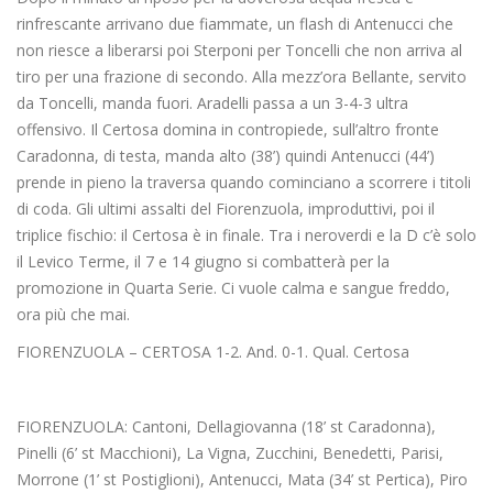
rinfrescante arrivano due fiammate, un flash di Antenucci che
non riesce a liberarsi poi Sterponi per Toncelli che non arriva al
tiro per una frazione di secondo. Alla mezz’ora Bellante, servito
da Toncelli, manda fuori. Aradelli passa a un 3-4-3 ultra
offensivo. Il Certosa domina in contropiede, sull’altro fronte
Caradonna, di testa, manda alto (38’) quindi Antenucci (44’)
prende in pieno la traversa quando cominciano a scorrere i titoli
di coda. Gli ultimi assalti del Fiorenzuola, improduttivi, poi il
triplice fischio: il Certosa è in finale. Tra i neroverdi e la D c’è solo
il Levico Terme, il 7 e 14 giugno si combatterà per la
promozione in Quarta Serie. Ci vuole calma e sangue freddo,
ora più che mai.
FIORENZUOLA – CERTOSA 1-2. And. 0-1. Qual. Certosa
FIORENZUOLA: Cantoni, Dellagiovanna (18’ st Caradonna),
Pinelli (6’ st Macchioni), La Vigna, Zucchini, Benedetti, Parisi,
Morrone (1’ st Postiglioni), Antenucci, Mata (34’ st Pertica), Piro