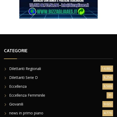
CATEGORIE
Dilettanti Regionali
14.882
Dilettanti Serie D
8.256
Eccellenza
8.589
Eccellenza Femminile
31
Giovanili
9.022
news in primo piano
4.776