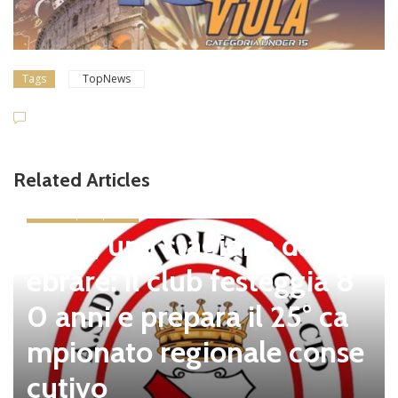
Tags
TopNews
Related Articles
news in primo piano
Tolfa, una stagione da cel
ebrare: il club festeggia 8
0 anni e prepara il 25° ca
mpionato regionale conse
cutivo