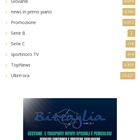
Giovanili
9.019
news in primo piano
4.766
Promozione
5.012
Serie B
2
Serie C
116
sportinoro TV
314
TopNews
4.350
Ultim'ora
29.327