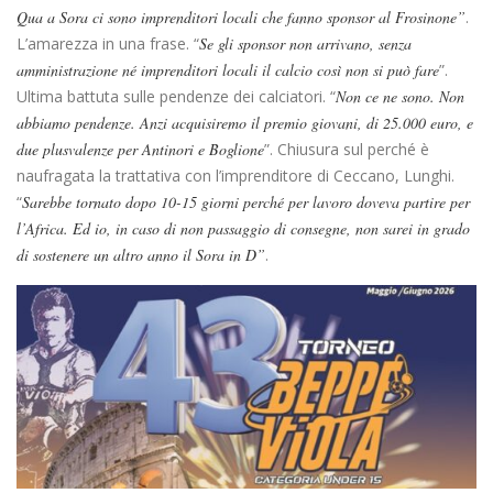
Qua a Sora ci sono
imprenditori locali che fanno sponsor al Frosinone”
.
L’amarezza in una frase. “
Se gli sponsor non arrivano, senza
amministrazione né imprenditori locali il calcio così non si può fare
”.
Ultima battuta sulle pendenze dei calciatori. “
Non ce ne sono. Non
abbiamo pendenze. Anzi acquisiremo il premio giovani, di 25.000 euro, e
due plusvalenze per Antinori e Boglione
”. Chiusura sul perché è
naufragata la trattativa con l’imprenditore di Ceccano, Lunghi.
“
Sarebbe tornato dopo 10-15 giorni perché per lavoro doveva partire per
l’Africa. Ed io, in caso di non passaggio di consegne, non sarei in grado
di sostenere un altro anno il Sora in D”
.