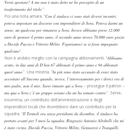
Verrà spostato? A me non è stato detto né ho percepito di un
trasferimento del titolo”
.
Poi una nota amara. “
Con il sindaco ci sono stati diversi incontri,
poteva impostare un discorso con imprenditori di Sora. Poteva darmi un
senso, un qualcosa per rimanere a Sora. Invece abbiamo preso 12.000
euro di sponsor il primo anno, il secondo anno invece 70.000 euro grazie
a Davide Puccia e Vittorio Milito. Figuriamoci
se si fosse impegnato
qualcuno
”.
Non è andato meglio con la campagna abbonamenti. “
Abbiamo
avuto, in due anni di D ben 67 abbonati il primo anno e 94 abbonati
quest’anno”
. Una miseria. “
In più sono stato accusato di esser stato
accostato all’Ancona quando, invece, l’interessamento per i dorici era di
mio padre, non il mio. Sarei rimasto qui a Sora
– prosegue il patron –
ma qua a Sora c’è un gruppo sorano che mi ha remato contro”
. Serve,
insomma, un contributo dell’amministrazione e degli
imprenditori locali che dovrebbero dare un contributo per la
squadra. “
Il Termoli era senza presidente da dicembre, il sindaco ha
portato avanti per 5 mesi la squadra. Ringrazio Antonio Altobelli che mi
è stato vicino, Davide Puccia, Vittorio Milito, Gennaresi e Tranquilli.