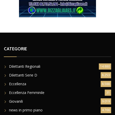
CATEGORIE
Dilettanti Regionali
14.880
Dilettanti Serie D
8.253
Eccellenza
8.588
Eccellenza Femminile
31
Giovanili
9.019
news in primo piano
4.766