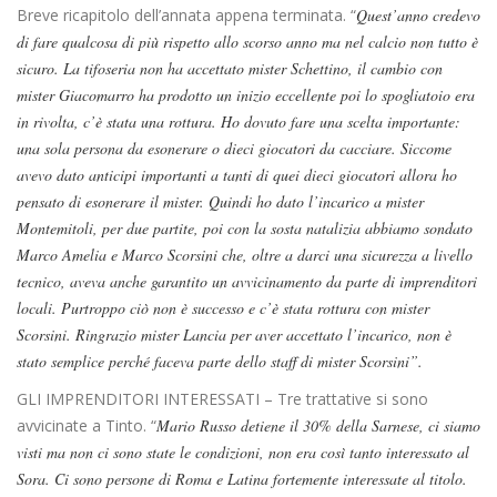
Breve ricapitolo dell’annata appena terminata. “
Quest’anno credevo
di fare qualcosa di più rispetto allo scorso anno ma nel calcio non tutto è
sicuro. La tifoseria non ha accettato mister Schettino, il cambio con
mister Giacomarro ha prodotto un inizio eccellente poi lo spogliatoio era
in rivolta, c’è stata una rottura. Ho dovuto fare una scelta importante:
una sola persona da esonerare o dieci giocatori da cacciare.
Siccome
avevo dato anticipi importanti a tanti di quei dieci giocatori allora ho
pensato di esonerare il mister. Quindi ho dato l’incarico a mister
Montemitoli, per due partite, poi con la sosta natalizia abbiamo sondato
Marco Amelia e Marco Scorsini che, oltre a darci una sicurezza a livello
tecnico, aveva anche garantito un
avvicinamento da parte di imprenditori
locali. Purtroppo ciò non è successo e c’è stata rottura con mister
Scorsini. Ringrazio mister Lancia per aver accettato l’incarico, non è
stato semplice perché faceva parte dello staff di mister Scorsini”.
GLI IMPRENDITORI INTERESSATI – Tre trattative si sono
avvicinate a Tinto. “
Mario Russo detiene il 30% della Sarnese, ci siamo
visti ma non ci sono state le condizioni, non era così tanto interessato al
Sora. Ci sono persone di Roma e Latina fortemente interessate al titolo.