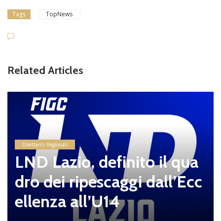
Tags
TopNews
Related Articles
Dilettanti Regionali
LND Lazio, definito il qua
dro dei ripescaggi dall’Ecc
ellenza all’U14