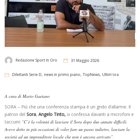
Redazione Sport In Oro
31 Maggio 2026
,
,
,
Dilettanti Serie D
news in primo piano
TopNews
Ultim'ora
A cura di Mario Gaetano
SORA – Più che una conferenza stampa è un grido d’allarme. Il
patron del
Sora
,
Angelo Tinto,
si confessa davanti a microfoni e
taccuini: “
C’è la volontà di lasciare il Sora dopo due annate difficili.
Avevo detto in più occasioni di voler fare un passo indietro, lasciare la
società ad un imprenditore locale che non è ancora arrivato”
.