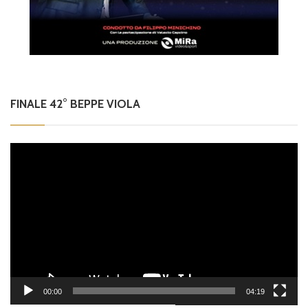
FINALE 42° BEPPE VIOLA
Video
Player
00:00
04:19