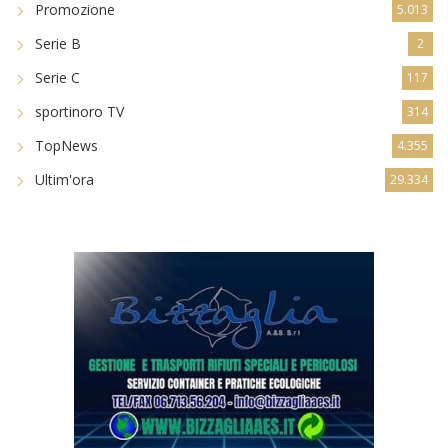
Promozione
5.013
Serie B
2
Serie C
117
sportinoro TV
314
TopNews
4.355
Ultim'ora
29.334