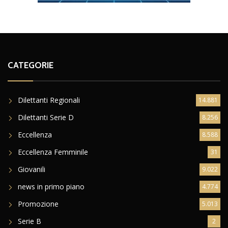
CATEGORIE
Dilettanti Regionali
14.881
Dilettanti Serie D
8.256
Eccellenza
8.588
Eccellenza Femminile
31
Giovanili
9.022
news in primo piano
4.774
Promozione
5.013
Serie B
2