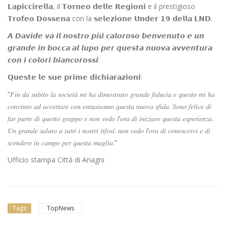
𝗟𝗮𝗽𝗶𝗰𝗰𝗶𝗿𝗲𝗹𝗹𝗮, il 𝗧𝗼𝗿𝗻𝗲𝗼 𝗱𝗲𝗹𝗹𝗲 𝗥𝗲𝗴𝗶𝗼𝗻𝗶 e il prestigioso
𝗧𝗿𝗼𝗳𝗲𝗼 𝗗𝗼𝘀𝘀𝗲𝗻𝗮 con la 𝘀𝗲𝗹𝗲𝘇𝗶𝗼𝗻𝗲 𝗨𝗻𝗱𝗲𝗿 𝟭𝟵 𝗱𝗲𝗹𝗹𝗮 𝗟𝗡𝗗.
𝘼 𝘿𝙖𝙫𝙞𝙙𝙚 𝙫𝙖 𝙞𝙡 𝙣𝙤𝙨𝙩𝙧𝙤 𝙥𝙞𝙪̀ 𝙘𝙖𝙡𝙤𝙧𝙤𝙨𝙤 𝙗𝙚𝙣𝙫𝙚𝙣𝙪𝙩𝙤 𝙚 𝙪𝙣
𝙜𝙧𝙖𝙣𝙙𝙚 𝙞𝙣 𝙗𝙤𝙘𝙘𝙖 𝙖𝙡 𝙡𝙪𝙥𝙤 𝙥𝙚𝙧 𝙦𝙪𝙚𝙨𝙩𝙖 𝙣𝙪𝙤𝙫𝙖 𝙖𝙫𝙫𝙚𝙣𝙩𝙪𝙧𝙖
𝙘𝙤𝙣 𝙞 𝙘𝙤𝙡𝙤𝙧𝙞 𝙗𝙞𝙖𝙣𝙘𝙤𝙧𝙤𝙨𝙨𝙞.
𝗤𝘂𝗲𝘀𝘁𝗲 𝗹𝗲 𝘀𝘂𝗲 𝗽𝗿𝗶𝗺𝗲 𝗱𝗶𝗰𝗵𝗶𝗮𝗿𝗮𝘇𝗶𝗼𝗻𝗶:
“𝐹𝑖𝑛 𝑑𝑎 𝑠𝑢𝑏𝑖𝑡𝑜 𝑙𝑎 𝑠𝑜𝑐𝑖𝑒𝑡𝑎̀ 𝑚𝑖 ℎ𝑎 𝑑𝑖𝑚𝑜𝑠𝑡𝑟𝑎𝑡𝑜 𝑔𝑟𝑎𝑛𝑑𝑒 𝑓𝑖𝑑𝑢𝑐𝑖𝑎 𝑒 𝑞𝑢𝑒𝑠𝑡𝑜 𝑚𝑖 ℎ𝑎
𝑐𝑜𝑛𝑣𝑖𝑛𝑡𝑜 𝑎𝑑 𝑎𝑐𝑐𝑒𝑡𝑡𝑎𝑟𝑒 𝑐𝑜𝑛 𝑒𝑛𝑡𝑢𝑠𝑖𝑎𝑠𝑚𝑜 𝑞𝑢𝑒𝑠𝑡𝑎 𝑛𝑢𝑜𝑣𝑎 𝑠𝑓𝑖𝑑𝑎. 𝑆𝑜𝑛𝑜 𝑓𝑒𝑙𝑖𝑐𝑒 𝑑𝑖
𝑓𝑎𝑟 𝑝𝑎𝑟𝑡𝑒 𝑑𝑖 𝑞𝑢𝑒𝑠𝑡𝑜 𝑔𝑟𝑢𝑝𝑝𝑜 𝑒 𝑛𝑜𝑛 𝑣𝑒𝑑𝑜 𝑙’𝑜𝑟𝑎 𝑑𝑖 𝑖𝑛𝑖𝑧𝑖𝑎𝑟𝑒 𝑞𝑢𝑒𝑠𝑡𝑎 𝑒𝑠𝑝𝑒𝑟𝑖𝑒𝑛𝑧𝑎.
𝑈𝑛 𝑔𝑟𝑎𝑛𝑑𝑒 𝑠𝑎𝑙𝑢𝑡𝑜 𝑎 𝑡𝑢𝑡𝑡𝑖 𝑖 𝑛𝑜𝑠𝑡𝑟𝑖 𝑡𝑖𝑓𝑜𝑠𝑖: 𝑛𝑜𝑛 𝑣𝑒𝑑𝑜 𝑙’𝑜𝑟𝑎 𝑑𝑖 𝑐𝑜𝑛𝑜𝑠𝑐𝑒𝑟𝑣𝑖 𝑒 𝑑𝑖
𝑠𝑐𝑒𝑛𝑑𝑒𝑟𝑒 𝑖𝑛 𝑐𝑎𝑚𝑝𝑜 𝑝𝑒𝑟 𝑞𝑢𝑒𝑠𝑡𝑎 𝑚𝑎𝑔𝑙𝑖𝑎.”
Ufficio stampa Città di Anagni
Tags
TopNews