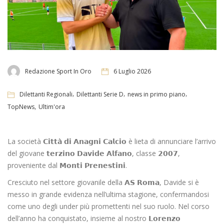
Redazione Sport In Oro
6 Luglio 2026
,
,
,
Dilettanti Regionali
Dilettanti Serie D
news in primo piano
,
TopNews
Ultim'ora
La società 𝗖𝗶𝘁𝘁𝗮̀ 𝗱𝗶 𝗔𝗻𝗮𝗴𝗻𝗶 𝗖𝗮𝗹𝗰𝗶𝗼 è lieta di annunciare l’arrivo
del giovane 𝘁𝗲𝗿𝘇𝗶𝗻𝗼 𝗗𝗮𝘃𝗶𝗱𝗲 𝗔𝗹𝗳𝗮𝗻𝗼, classe 𝟮𝟬𝟬𝟳,
proveniente dal 𝗠𝗼𝗻𝘁𝗶 𝗣𝗿𝗲𝗻𝗲𝘀𝘁𝗶𝗻𝗶.
Cresciuto nel settore giovanile della 𝗔𝗦 𝗥𝗼𝗺𝗮, Davide si è
messo in grande evidenza nell’ultima stagione, confermandosi
come uno degli under più promettenti nel suo ruolo. Nel corso
dell’anno ha conquistato, insieme al nostro 𝗟𝗼𝗿𝗲𝗻𝘇𝗼