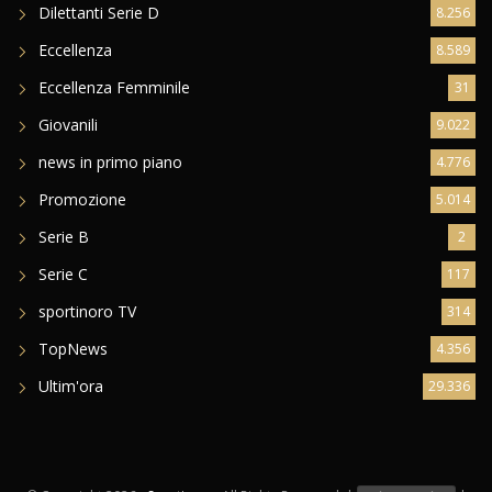
Dilettanti Serie D
8.256
Eccellenza
8.589
Eccellenza Femminile
31
Giovanili
9.022
news in primo piano
4.776
Promozione
5.014
Serie B
2
Serie C
117
sportinoro TV
314
TopNews
4.356
Ultim'ora
29.336