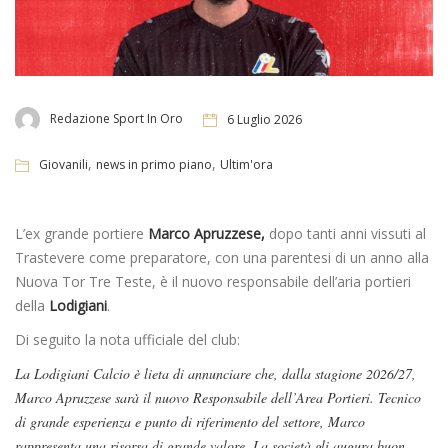
Redazione Sport In Oro
6 Luglio 2026
,
,
Giovanili
news in primo piano
Ultim'ora
L’ex grande portiere
Marco Apruzzese,
dopo tanti anni vissuti al
Trastevere come preparatore, con una parentesi di un anno alla
Nuova Tor Tre Teste, è il nuovo responsabile dell’aria portieri
della
Lodigiani
.
Di seguito la nota ufficiale del club:
La Lodigiani Calcio è lieta di annunciare che, dalla stagione 2026/27,
Marco Apruzzese sarà il nuovo Responsabile dell’Area Portieri. Tecnico
di grande esperienza e punto di riferimento del settore, Marco
rappresenta una risorsa di grande valore. La società gli augura buon