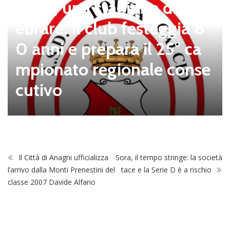
Tolfa, una stagione da cel
ebrare: il club festeggia 8
0 anni e prepara il 25° ca
mpionato regionale conse
cutivo
Il Città di Anagni ufficializza
Sora, il tempo stringe: la società
l’arrivo dalla Monti Prenestini del
tace e la Serie D è a rischio
classe 2007 Davide Alfano