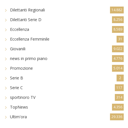
Dilettanti Regionali
14.882
Dilettanti Serie D
8.256
Eccellenza
8.589
Eccellenza Femminile
31
Giovanili
9.022
news in primo piano
4.776
Promozione
5.014
Serie B
2
Serie C
117
sportinoro TV
314
TopNews
4.356
Ultim'ora
29.336