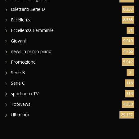
Dilettanti Serie D
8.253
Eccellenza
8.588
Eccellenza Femminile
31
Giovanili
9.019
news in primo piano
4.766
Promozione
5.012
Serie B
2
Serie C
116
sportinoro TV
314
TopNews
4.350
Ultim'ora
29.327