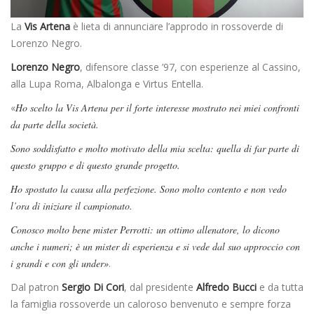
La
Vis Artena
è lieta di annunciare l’approdo in rossoverde di
Lorenzo Negro.
Lorenzo Negro
, difensore classe ’97, con esperienze al Cassino,
alla Lupa Roma, Albalonga e Virtus Entella.
«
Ho scelto la Vis Artena per il forte interesse mostrato nei miei confronti
da parte della società.
Sono soddisfatto e molto motivato della mia scelta: quella di far parte di
questo gruppo e di questo grande progetto.
Ho spostato la causa alla perfezione. Sono molto contento e non vedo
l’ora di iniziare il campionato.
Conosco molto bene mister Perrotti: un ottimo allenatore, lo dicono
anche i numeri; è un mister di esperienza e si vede dal suo approccio con
i grandi e con gli under»
.
Dal patron
Sergio Di Cori
, dal presidente
Alfredo Bucci
e da tutta
la famiglia rossoverde un caloroso benvenuto e sempre forza