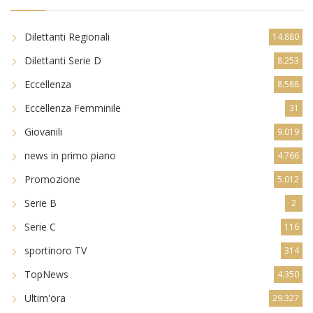
Dilettanti Regionali
14.880
Dilettanti Serie D
8.253
Eccellenza
8.588
Eccellenza Femminile
31
Giovanili
9.019
news in primo piano
4.766
Promozione
5.012
Serie B
2
Serie C
116
sportinoro TV
314
TopNews
4.350
Ultim'ora
29.327