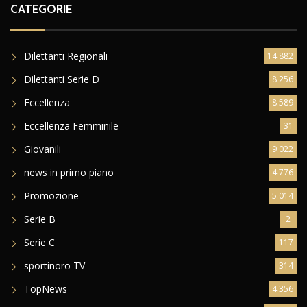
CATEGORIE
Dilettanti Regionali
14.882
Dilettanti Serie D
8.256
Eccellenza
8.589
Eccellenza Femminile
31
Giovanili
9.022
news in primo piano
4.776
Promozione
5.014
Serie B
2
Serie C
117
sportinoro TV
314
TopNews
4.356