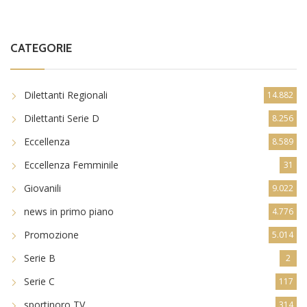
CATEGORIE
Dilettanti Regionali
14.882
Dilettanti Serie D
8.256
Eccellenza
8.589
Eccellenza Femminile
31
Giovanili
9.022
news in primo piano
4.776
Promozione
5.014
Serie B
2
Serie C
117
sportinoro TV
314