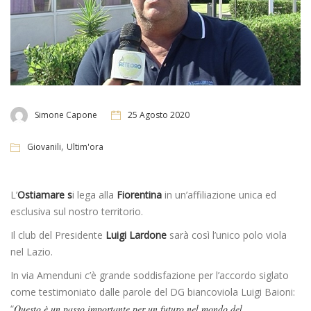
Simone Capone
25 Agosto 2020
,
Giovanili
Ultim'ora
L’
Ostiamare s
i lega alla
Fiorentina
in un’affiliazione unica ed
esclusiva sul nostro territorio.
Il club del Presidente
Luigi Lardone
sarà così l’unico polo viola
nel Lazio.
In via Amenduni c’è grande soddisfazione per l’accordo siglato
come testimoniato dalle parole del DG biancoviola Luigi Baioni:
“
Questo è un passo importante per un futuro nel mondo del