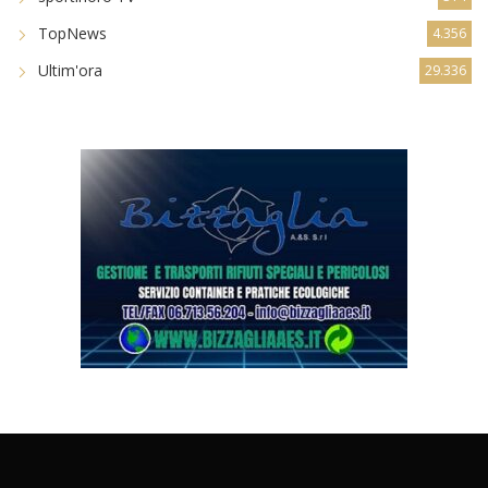
TopNews
4.356
Ultim'ora
29.336