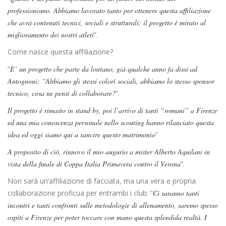
professionismo. Abbiamo lavorato tanto per ottenere questa affiliazione
che avrà contenuti tecnici, sociali e strutturali: il progetto è mirato al
miglioramento dei nostri atleti
”.
Come nasce questa affiliazione?
“
E’ un progetto che parte da lontano, già qualche anno fa dissi ad
Antognoni: “Abbiamo gli stessi colori sociali, abbiamo lo stesso sponsor
tecnico, cosa ne pensi di collaborare?
”.
Il progetto è rimasto in stand by, poi l’arrivo di tanti “romani” a Firenze
ed una mia conoscenza personale nello scouting hanno rilanciato questa
idea ed oggi siamo qui a sancire questo matrimonio
“
A proposito di ciò, rinnovo il mio augurio a mister Alberto Aquilani in
vista della finale di Coppa Italia Primavera contro il Verona
”.
Non sarà un’affiliazione di facciata, ma una vera e propria
collaborazione proficua per entrambi i club: “
Ci saranno tanti
incontri e tanti confronti sulle metodologie di allenamento, saremo spesso
ospiti a Firenze per poter toccare con mano questa splendida realtà. I