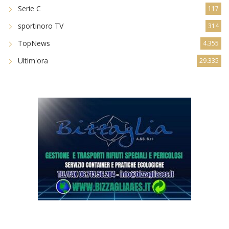
Serie C
117
sportinoro TV
314
TopNews
4.355
Ultim'ora
29.335