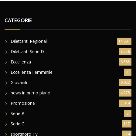
CATEGORIE
Dilettanti Regionali
14.881
Dilettanti Serie D
8.256
Eccellenza
8.588
Eccellenza Femminile
31
Giovanili
9.022
news in primo piano
4.775
Promozione
5.014
Serie B
2
Serie C
117
sportinoro TV
314