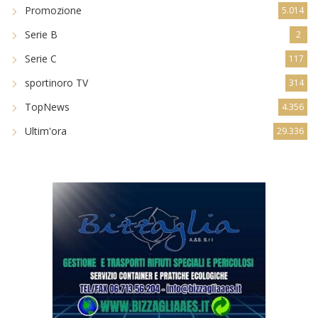
Promozione
5.014
Serie B
2
Serie C
117
sportinoro TV
314
TopNews
4.356
Ultim'ora
29.336