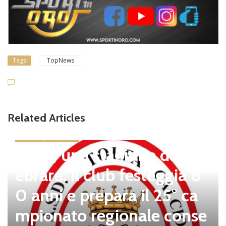
Tags
TopNews
Related Articles
news in primo piano
Tolfa, una stagione da cel
ebrare: il club festeggia 8
0 anni e prepara il 25° ca
mpionato regionale conse