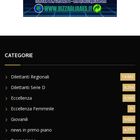
CATEGORIE
Dilettanti Regionali
14.882
Dilettanti Serie D
8.256
Eccellenza
8.589
Eccellenza Femminile
31
Giovanili
9.022
news in primo piano
4.776