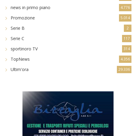
news in primo piano
4.776
Promozione
5.014
Serie B
2
Serie C
117
sportinoro TV
314
TopNews
4.356
Ultim'ora
29.336