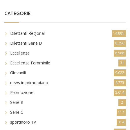
CATEGORIE
Dilettanti Regionali
14.881
Dilettanti Serie D
8.256
Eccellenza
8.588
Eccellenza Femminile
31
Giovanili
9.022
news in primo piano
4.775
Promozione
5.014
Serie B
2
Serie C
117
sportinoro TV
314