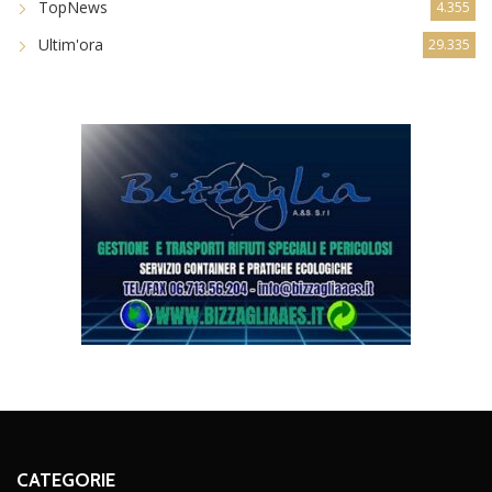
TopNews
4.355
Ultim'ora
29.335