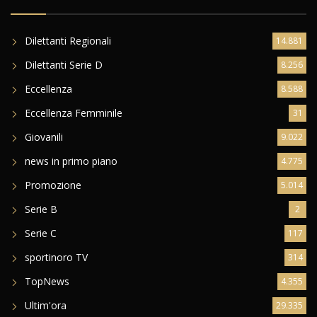
CATEGORIE
Dilettanti Regionali
14.881
Dilettanti Serie D
8.256
Eccellenza
8.588
Eccellenza Femminile
31
Giovanili
9.022
news in primo piano
4.775
Promozione
5.014
Serie B
2
Serie C
117
sportinoro TV
314
TopNews
4.355