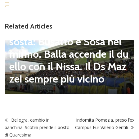
tosa V. Cam
Related Articles
cato senza
e Sosa nel
Dilettanti Serie D
Serie D, ufficiali
ccende il du
ni del campion
a. Il Ds Maz
027: Flaminia ne
vicino
tre 8 laziali nel
Bellegra, cambio in
Indomita Pomezia, preso l’ex
panchina: Scotini prende il posto
Campus Eur Valerio Gentili