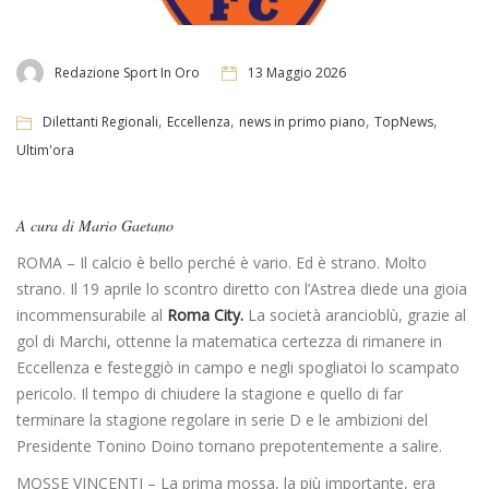
Redazione Sport In Oro
13 Maggio 2026
,
,
,
,
Dilettanti Regionali
Eccellenza
news in primo piano
TopNews
Ultim'ora
A cura di Mario Gaetano
ROMA – Il calcio è bello perché è vario. Ed è strano. Molto
strano. Il 19 aprile lo scontro diretto con l’Astrea diede una gioia
incommensurabile al
Roma City.
La società arancioblù, grazie al
gol di Marchi, ottenne la matematica certezza di rimanere in
Eccellenza e festeggiò in campo e negli spogliatoi lo scampato
pericolo. Il tempo di chiudere la stagione e quello di far
terminare la stagione regolare in serie D e le ambizioni del
Presidente Tonino Doino tornano prepotentemente a salire.
MOSSE VINCENTI – La prima mossa, la più importante, era