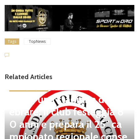
Tags
TopNews
Related Articles
news in primo piano
Tolfa, una stagione da cel
ebrare: il club festeggia 8
0 anni e prepara il 25° ca
mpionato regionale conse