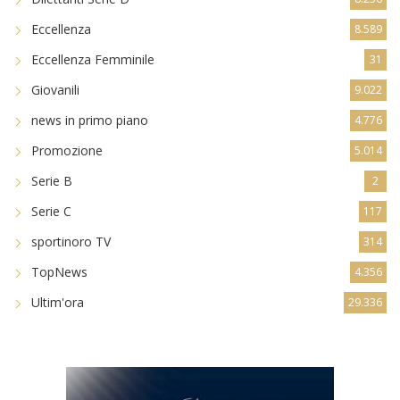
Eccellenza
8.589
Eccellenza Femminile
31
Giovanili
9.022
news in primo piano
4.776
Promozione
5.014
Serie B
2
Serie C
117
sportinoro TV
314
TopNews
4.356
Ultim'ora
29.336