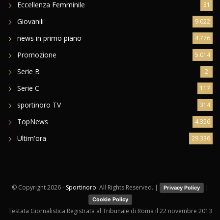
Eccellenza Femminile
31
Giovanili
9.022
news in primo piano
4.776
Promozione
5.014
Serie B
2
Serie C
117
sportinoro TV
314
TopNews
4.356
Ultim'ora
29.336
© Copyright
2026 -
Sportinoro
. All Rights Reserved. |
|
Privacy Policy
Cookie Policy
Testata Giornalistica Registrata al Tribunale di Roma il 22 novembre 2013