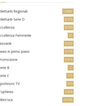
Dilettanti Regionali
14.882
Dilettanti Serie D
8.256
Eccellenza
8.589
Eccellenza Femminile
31
Giovanili
9.022
news in primo piano
4.776
Promozione
5.014
Serie B
2
Serie C
117
sportinoro TV
314
TopNews
4.356
Ultim'ora
29.336