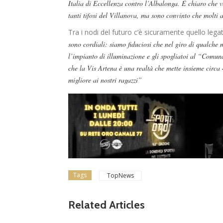
Italia di Eccellenza contro l’Albalonga. È chiaro che
tanti tifosi del Villanova, ma sono convinto che molti 
Tra i nodi del futuro c’è sicuramente quello legat
sono cordiali: siamo fiduciosi che nel giro di qualche 
l’impianto di illuminazione e gli spogliatoi al “Comu
che la Vis Artena è una realtà che mette insieme circa 
migliore ai nostri ragazzi”
Tags
TopNews
news in primo piano
Tolfa, una stagione 
Related Articles
a celebrare: il club f