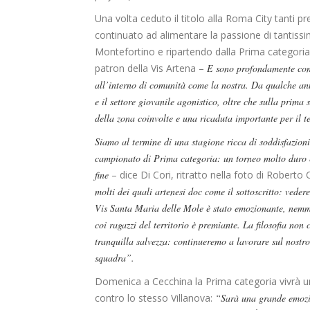
Una volta ceduto il titolo alla Roma City tanti p
continuato ad alimentare la passione di tantissi
Montefortino e ripartendo dalla Prima categori
patron della Vis Artena –
E sono profondamente conv
all’interno di comunità come la nostra. Da qualche ann
e il settore giovanile agonistico, oltre che sulla prim
della zona coinvolte e una ricaduta importante per il te
Siamo al termine di una stagione ricca di soddisfazioni
campionato di Prima categoria: un torneo molto duro e 
fine
– dice Di Cori, ritratto nella foto di Roberto
molti dei quali artenesi doc come il sottoscritto: veder
Vis Santa Maria delle Mole è stato emozionante, nemmen
coi ragazzi del territorio è premiante. La filosofia 
tranquilla salvezza: continueremo a lavorare sul nostro 
squadra”.
Domenica a Cecchina la Prima categoria vivrà u
contro lo stesso Villanova:
“Sarà una grande emozio