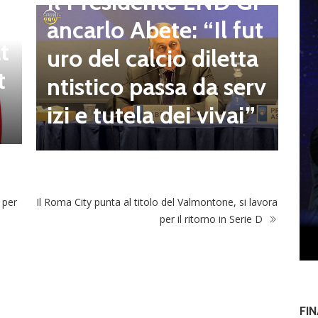
g
Il Presidente LND Gi
e
r
ancarlo Abete: “Il fut
t
o
uro del calcio diletta
t
a
ntistico passa da serv
a
izi e tutela dei vivai”
 per
Il Roma City punta al titolo del Valmontone, si lavora
per il ritorno in Serie D
FI