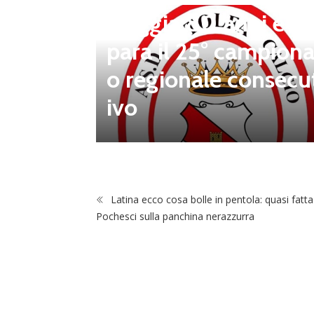
steggia 80 anni e pr
para il 25° campiona
 porta d
o regionale consecu
na Luca
ivo
Latina ecco cosa bolle in pentola: quasi fatta
Pochesci sulla panchina nerazzurra