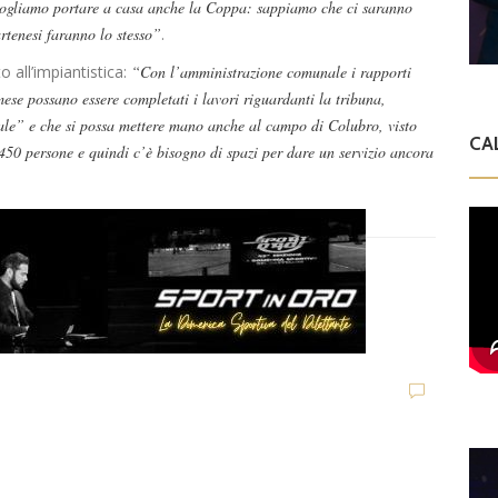
 vogliamo portare a casa anche la Coppa: sappiamo che ci saranno
artenesi faranno lo stesso”
.
o all’impiantistica:
“Con l’amministrazione comunale i rapporti
mese possano essere completati i lavori riguardanti la tribuna,
nale” e che si possa mettere mano anche al campo di Colubro, visto
CA
450 persone e quindi c’è bisogno di spazi per dare un servizio ancora
D
d
C
Dilettanti Regionali
e