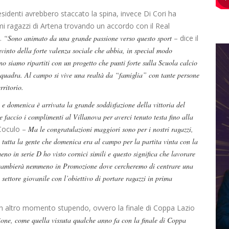
residenti avrebbero staccato la spina, invece Di Cori ha
mi ragazzi di Artena trovando un accordo con il Real
a.
“Sono animato da una grande passione verso questo sport
– dice il
into della forte valenza sociale che abbia, in special modo
o siamo ripartiti con un progetto che punti forte sulla Scuola calcio
a squadra. Al campo si vive una realtà da “famiglia” con tante persone
rritorio.
 e domenica è arrivata la grande soddisfazione della vittoria del
faccio i complimenti al Villanova per averci tenuto testa fino alla
 Coculo –
Ma le congratulazioni maggiori sono per i nostri ragazzi,
e tutta la gente che domenica era al campo per la partita vinta con la
o in serie D ho visto cornici simili e questo significa che lavorare
non cambierà nemmeno in Promozione dove cercheremo di centrare una
settore giovanile con l’obiettivo di portare ragazzi in prima
n altro momento stupendo, ovvero la finale di Coppa Lazio
ne, come quella vissuta qualche anno fa con la finale di Coppa