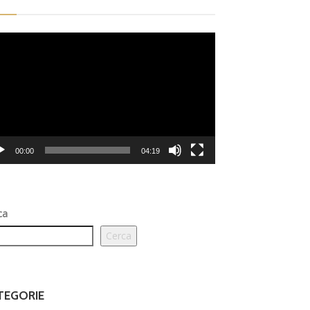
eo
er
00:00
04:19
ca
Cerca
TEGORIE