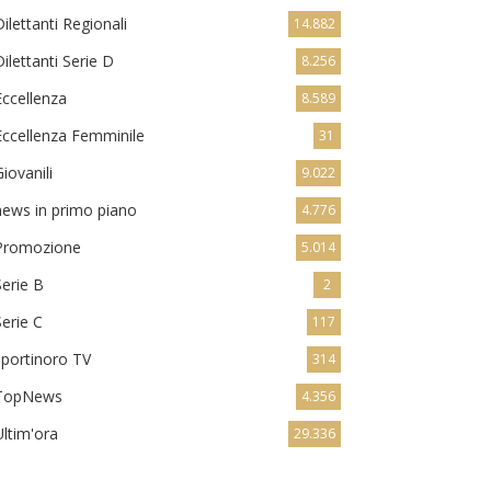
Dilettanti Regionali
14.882
Dilettanti Serie D
8.256
Eccellenza
8.589
Eccellenza Femminile
31
Giovanili
9.022
news in primo piano
4.776
Promozione
5.014
Serie B
2
Serie C
117
sportinoro TV
314
TopNews
4.356
Ultim'ora
29.336