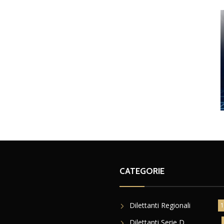
CATEGORIE
Dilettanti Regionali
1
Dilettanti Serie D