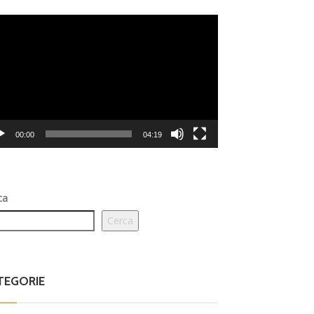
eo
er
00:00
04:19
ca
Cerca
TEGORIE