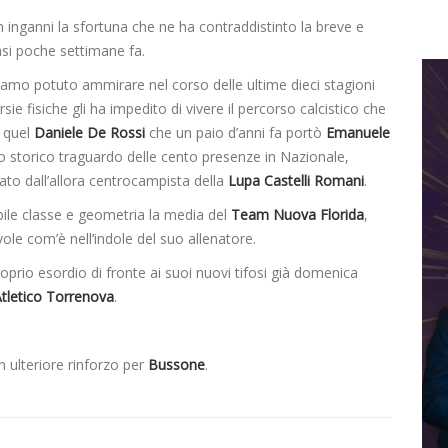
inganni la sfortuna che ne ha contraddistinto la breve e
asi poche settimane fa.
biamo potuto ammirare nel corso delle ultime dieci stagioni
sie fisiche gli ha impedito di vivere il percorso calcistico che
, quel
Daniele De Rossi
che un paio d’anni fa portò
Emanuele
lo storico traguardo delle cento presenze in Nazionale,
tato dall’allora centrocampista della
Lupa Castelli Romani
.
ibile classe e geometria la media del
Team Nuova Florida
,
ole com’è nell’indole del suo allenatore.
proprio esordio di fronte ai suoi nuovi tifosi già domenica
tletico Torrenova
.
un ulteriore rinforzo per
Bussone
.