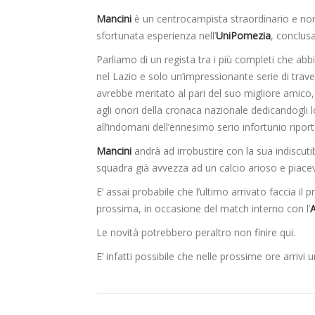
Mancini
è un centrocampista straordinario e non 
sfortunata esperienza nell’
UniPomezia
, conclus
Parliamo di un regista tra i più completi che ab
nel Lazio e solo un’impressionante serie di traver
avrebbe meritato al pari del suo migliore amico
agli onori della cronaca nazionale dedicandogli 
all’indomani dell’ennesimo serio infortunio ripor
Mancini
andrà ad irrobustire con la sua indiscut
squadra già avvezza ad un calcio arioso e piacev
E’ assai probabile che l’ultimo arrivato faccia il 
prossima, in occasione del match interno con l’
A
Le novità potrebbero peraltro non finire qui.
E’ infatti possibile che nelle prossime ore arrivi 