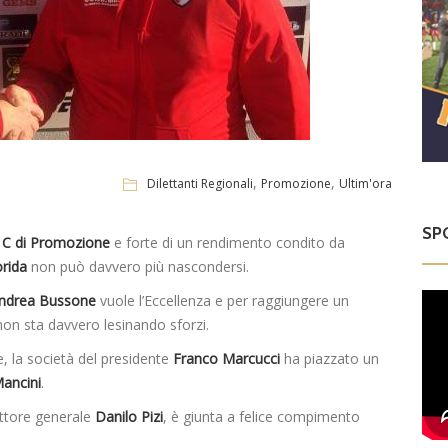
,
,
Dilettanti Regionali
Promozione
Ultim'ora
SP
 C di Promozione
e forte di un rendimento condito da
rida
non può davvero più nascondersi.
ndrea Bussone
vuole l’Eccellenza e per raggiungere un
non sta davvero lesinando sforzi.
, la società del presidente
Franco Marcucci
ha piazzato un
ancini
.
ettore generale
Danilo Pizi
, è giunta a felice compimento