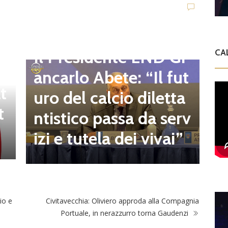
D
d
C
Dilettanti Regionali
e
g
Il Presidente LND Gi
CA
e
r
ancarlo Abete: “Il fut
t
o
uro del calcio diletta
t
a
ntistico passa da serv
a
izi e tutela dei vivai”
zio e
Civitavecchia: Oliviero approda alla Compagnia
Portuale, in nerazzurro torna Gaudenzi