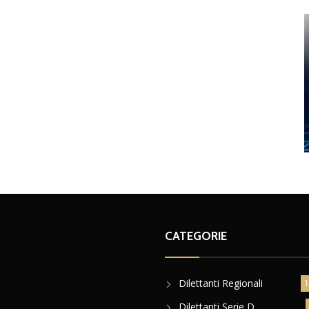
CATEGORIE
Dilettanti Regionali
1
Dilettanti Serie D