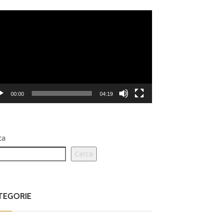
eo
er
00:00
04:19
ca
Cerca
TEGORIE