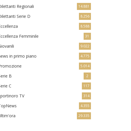
Dilettanti Regionali
14.881
Dilettanti Serie D
8.256
Eccellenza
8.588
Eccellenza Femminile
31
Giovanili
9.022
news in primo piano
4.775
Promozione
5.014
Serie B
2
Serie C
117
sportinoro TV
314
TopNews
4.355
Ultim'ora
29.335