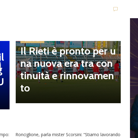
E
S
Eccellenza
i
Il Rieti è pronto per u
l
p
na nuova era tra con
g
t
tinuità e rinnovamen
U
D
to
ampo:
Ronciglione, parla mister Scorsini: “Stiamo lavorando