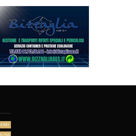
4.881
8.256