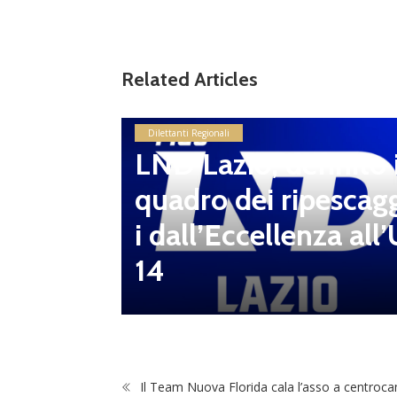
Related Articles
LND Gi
Dilettanti Regionali
“Il fut
LND Lazio, definito i
diletta
quadro dei ripescag
 da serv
i dall’Eccellenza all’
 vivai”
14
Il Team Nuova Florida cala l’asso a centroc