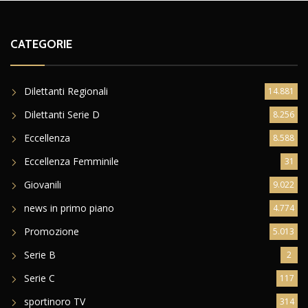
CATEGORIE
Dilettanti Regionali
14.881
Dilettanti Serie D
8.256
Eccellenza
8.588
Eccellenza Femminile
31
Giovanili
9.022
news in primo piano
4.774
Promozione
5.013
Serie B
2
Serie C
117
sportinoro TV
314