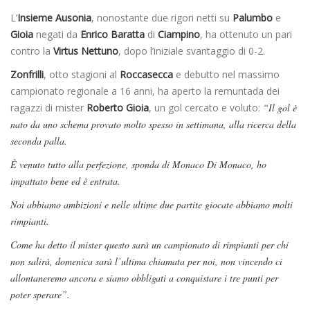
L’
Insieme Ausonia
, nonostante due rigori netti su
Palumbo
e
Gioia
negati da
Enrico Baratta
di
Ciampino
, ha ottenuto un pari
contro la
Virtus Nettuno
, dopo l’iniziale svantaggio di 0-2.
Zonfrilli
, otto stagioni al
Roccasecca
e debutto nel massimo
campionato regionale a 16 anni, ha aperto la remuntada dei
ragazzi di mister
Roberto Gioia
, un gol cercato e voluto:
“Il gol è
nato da uno schema provato molto spesso in settimana, alla ricerca della
seconda palla.
È venuto tutto alla perfezione, sponda di Monaco Di Monaco, ho
impattato bene ed è entrata.
Noi abbiamo ambizioni e nelle ultime due partite giocate abbiamo molti
rimpianti.
Come ha detto il mister questo sarà un campionato di rimpianti per chi
non salirà, domenica sarà l’ultima chiamata per noi, non vincendo ci
allontaneremo ancora e siamo obbligati a conquistare i tre punti per
poter sperare”.