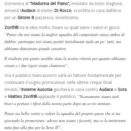
Domenica al
“Madonna del Piano”,
inviolato da inizio stagione,
arriverà l’
Audace
di mister
Di
Rocco
, sconfitta in casa dall’Arce
per un
Girone B
pazzesco, incertissimo.
Zonfrilli
ha le idee molto chiare su quali siano i valori in gioco:
“Penso che noi siamo la miglior squadra del campionato senza ombra di
dubbio: purtroppo ieri siamo partiti inizialmente male un po’ tutti, ma
abbiamo dimostrato grande carattere.
Il risultato più giusto sarebbe stata la nostra vittoria per quanto abbiamo
creato e i due rigori erano clamorosi”.
Ora il pubblico biancazzurro sarà un fattore fondamentale per
continuare il sogno promozione: nelle ultime cinque finali
rimasti, l’
Insieme Ausonia
giocherà in casa contro
Audace
e
Sora
e
Matteo
Zonfrilli
applaude il pubblico:
“Sicuramente siamo stati
bravi a portare i tifosi dalla nostra parte dopo un avvio stentato.
Penso sia bello venire a vedere la squadra del proprio paese che si sta
giocando la promozione: adesso non siamo i favoriti, ma ce la metteremo
tutta fino alla fine per la Serie D”.