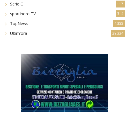
Serie C
117
sportinoro TV
314
TopNews
4.355
Ultim'ora
29.334