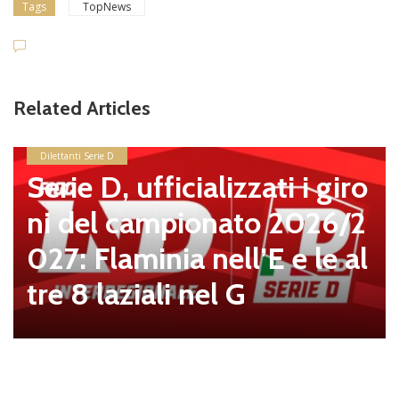
Tags
TopNews
Related Articles
Dilettanti Serie D
Serie D, ufficializzati i giro
ni del campionato 2026/2
027: Flaminia nell’E e le al
tre 8 laziali nel G