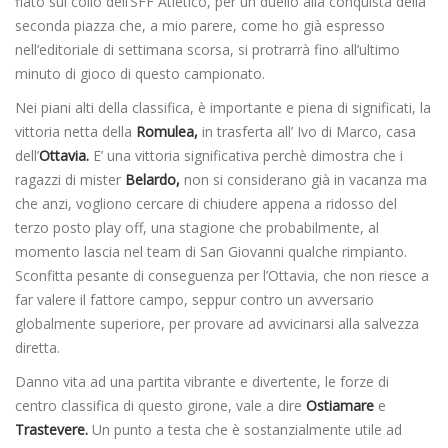
fiato sul collo dell’SFF Atletico, per un duello alla conquista della
seconda piazza che, a mio parere, come ho già espresso
nell’editoriale di settimana scorsa, si protrarrà fino all’ultimo
minuto di gioco di questo campionato.
Nei piani alti della classifica, è importante e piena di significati, la
vittoria netta della
Romulea,
in trasferta all’ Ivo di Marco, casa
dell’
Ottavia.
E’ una vittoria significativa perchè dimostra che i
ragazzi di mister
Belardo,
non si considerano già in vacanza ma
che anzi, vogliono cercare di chiudere appena a ridosso del
terzo posto play off, una stagione che probabilmente, al
momento lascia nel team di San Giovanni qualche rimpianto.
Sconfitta pesante di conseguenza per l’Ottavia, che non riesce a
far valere il fattore campo, seppur contro un avversario
globalmente superiore, per provare ad avvicinarsi alla salvezza
diretta.
Danno vita ad una partita vibrante e divertente, le forze di
centro classifica di questo girone, vale a dire
Ostiamare
e
Trastevere.
Un punto a testa che è sostanzialmente utile ad