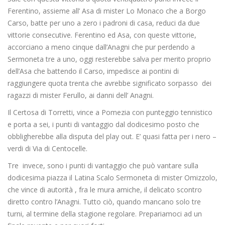
Ferentino, assieme all’ Asa di mister Lo Monaco che a Borgo
Carso, batte per uno a zero i padroni di casa, reduci da due
vittorie consecutive. Ferentino ed Asa, con queste vittorie,
accorciano a meno cinque dall’Anagni che pur perdendo a
Sermoneta tre a uno, oggi resterebbe salva per merito proprio
dell’Asa che battendo il Carso, impedisce ai pontini di
raggiungere quota trenta che avrebbe significato sorpasso dei
ragazzi di mister Ferullo, ai danni dell’ Anagni.
Il Certosa di Torretti, vince a Pomezia con punteggio tennistico
e porta a sei, i punti di vantaggio dal dodicesimo posto che
obbligherebbe alla disputa del play out. E’ quasi fatta per i nero –
verdi di Via di Centocelle.
Tre invece, sono i punti di vantaggio che può vantare sulla
dodicesima piazza il Latina Scalo Sermoneta di mister Omizzolo,
che vince di autorità , fra le mura amiche, il delicato scontro
diretto contro l’Anagni. Tutto ciò, quando mancano solo tre
turni, al termine della stagione regolare. Prepariamoci ad un