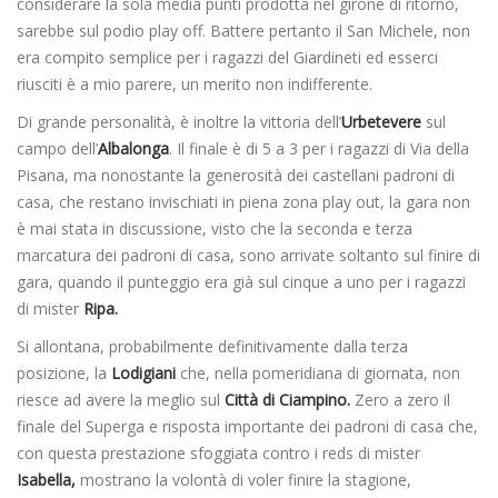
considerare la sola media punti prodotta nel girone di ritorno,
sarebbe sul podio play off. Battere pertanto il San Michele, non
era compito semplice per i ragazzi del Giardineti ed esserci
riusciti è a mio parere, un merito non indifferente.
Di grande personalità, è inoltre la vittoria dell’
Urbetevere
sul
campo dell’
Albalonga
. Il finale è di 5 a 3 per i ragazzi di Via della
Pisana, ma nonostante la generosità dei castellani padroni di
casa, che restano invischiati in piena zona play out, la gara non
è mai stata in discussione, visto che la seconda e terza
marcatura dei padroni di casa, sono arrivate soltanto sul finire di
gara, quando il punteggio era già sul cinque a uno per i ragazzi
di mister
Ripa.
Si allontana, probabilmente definitivamente dalla terza
posizione, la
Lodigiani
che, nella pomeridiana di giornata, non
riesce ad avere la meglio sul
Città di Ciampino.
Zero a zero il
finale del Superga e risposta importante dei padroni di casa che,
con questa prestazione sfoggiata contro i reds di mister
Isabella,
mostrano la volontà di voler finire la stagione,