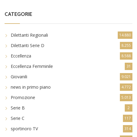
CATEGORIE
Dilettanti Regionali
14.880
Dilettanti Serie D
8.255
Eccellenza
8.588
Eccellenza Femminile
31
Giovanili
9.021
news in primo piano
4.772
Promozione
5.013
Serie B
2
Serie C
117
sportinoro TV
314