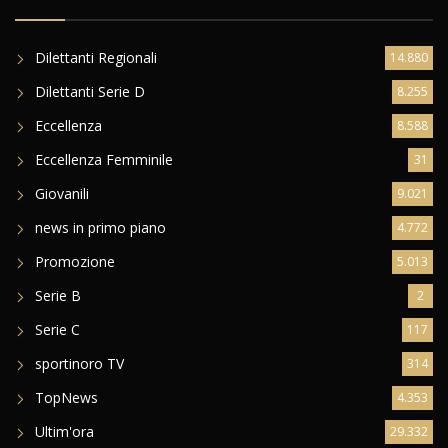
Dilettanti Regionali
14.880
Dilettanti Serie D
8.255
Eccellenza
8.588
Eccellenza Femminile
31
Giovanili
9.021
news in primo piano
4.772
Promozione
5.013
Serie B
2
Serie C
117
sportinoro TV
314
TopNews
4.353
Ultim'ora
29.332