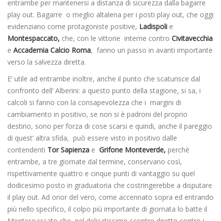
entrambe per mantenersi a distanza di sicurezza dalla bagarre
play out. Bagarre o meglio altalena per i posti play out, che oggi
evidenziano come protagoniste positive,
Ladispoli
e
Montespaccato,
che, con le vittorie interne contro
Civitavecchia
e
Accademia Calcio Roma
, fanno un passo in avanti importante
verso la salvezza diretta.
E’ utile ad entrambe inoltre, anche il punto che scaturisce dal
confronto dell’ Alberini: a questo punto della stagione, si sa, i
calcoli si fanno con la consapevolezza che i margini di
cambiamento in positivo, se non si è padroni del proprio
destino, sono per forza di cose scarsi e quindi, anche il pareggio
di quest’ altra sfida, può essere visto in positivo dalle
contendenti
Tor Sapienza
e
Grifone Monteverde,
perchè
entrambe, a tre giornate dal termine, conservano così,
rispettivamente quattro e cinque punti di vantaggio su quel
dodicesimo posto in graduatoria che costringerebbe a disputare
il play out. Ad onor del vero, come accennato sopra ed entrando
più nello specifico, il colpo più importante di giornata lo batte il
Montespaccato che, nel delicatissimo scontro diretto contro i