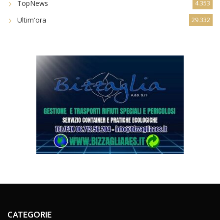
TopNews
4.353
Ultim'ora
29.332
CATEGORIE