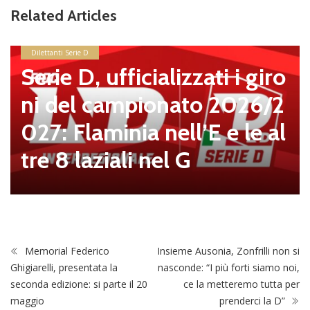
Related Articles
Dilettanti Serie D
Serie D, ufficializzati i giro
ni del campionato 2026/2
027: Flaminia nell’E e le al
tre 8 laziali nel G
Memorial Federico
Insieme Ausonia, Zonfrilli non si
Ghigiarelli, presentata la
nasconde: “I più forti siamo noi,
seconda edizione: si parte il 20
ce la metteremo tutta per
maggio
prenderci la D”