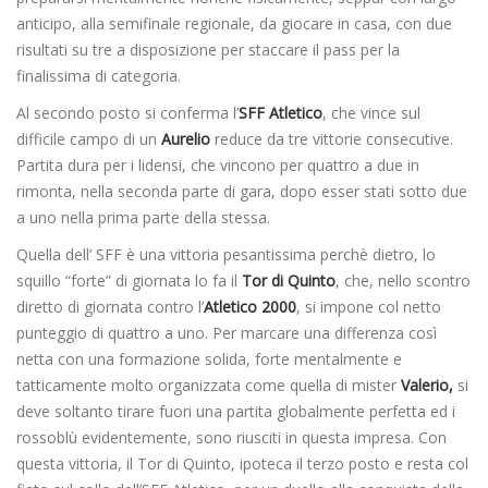
anticipo, alla semifinale regionale, da giocare in casa, con due
risultati su tre a disposizione per staccare il pass per la
finalissima di categoria.
Al secondo posto si conferma l’
SFF Atletico
, che vince sul
difficile campo di un
Aurelio
reduce da tre vittorie consecutive.
Partita dura per i lidensi, che vincono per quattro a due in
rimonta, nella seconda parte di gara, dopo esser stati sotto due
a uno nella prima parte della stessa.
Quella dell’ SFF è una vittoria pesantissima perchè dietro, lo
squillo “forte” di giornata lo fa il
Tor di Quinto
, che, nello scontro
diretto di giornata contro l’
Atletico 2000
, si impone col netto
punteggio di quattro a uno. Per marcare una differenza così
netta con una formazione solida, forte mentalmente e
tatticamente molto organizzata come quella di mister
Valerio,
si
deve soltanto tirare fuori una partita globalmente perfetta ed i
rossoblù evidentemente, sono riusciti in questa impresa. Con
questa vittoria, il Tor di Quinto, ipoteca il terzo posto e resta col