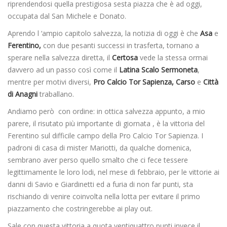
riprendendosi quella prestigiosa sesta piazza che è ad oggi,
occupata dal San Michele e Donato.
Aprendo l ‘ampio capitolo salvezza, la notizia di oggi è che
Asa
e
Ferentino,
con due pesanti successi in trasferta, tornano a
sperare nella salvezza diretta, il
Certosa
vede la stessa ormai
davvero ad un passo così come il
Latina Scalo Sermoneta
,
mentre per motivi diversi,
Pro Calcio Tor Sapienza, Carso
e
Città
di Anagni
traballano.
Andiamo però con ordine: in ottica salvezza appunto, a mio
parere, il risutato più importante di giornata , è la vittoria del
Ferentino sul difficile campo della Pro Calcio Tor Sapienza. I
padroni di casa di mister Mariotti, da qualche domenica,
sembrano aver perso quello smalto che ci fece tessere
legittimamente le loro lodi, nel mese di febbraio, per le vittorie ai
danni di Savio e Giardinetti ed a furia di non far punti, sta
rischiando di venire coinvolta nella lotta per evitare il primo
piazzamento che costringerebbe ai play out.
Sale con questa vittoria a quota ventiquattro punti invece il