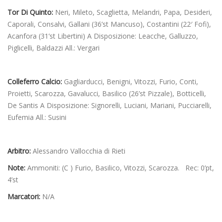
Tor Di Quinto:
Neri, Mileto, Scaglietta, Melandri, Papa, Desideri,
Caporali, Consalvi, Gallani (36’st Mancuso), Costantini (22′ Fofi),
Acanfora (31’st Libertini) A Disposizione: Leacche, Galluzzo,
Piglicelli, Baldazzi All.: Vergari
Colleferro Calcio:
Gagliarducci, Benigni, Vitozzi, Furio, Conti,
Proietti, Scarozza, Gavalucci, Basilico (26’st Pizzale), Botticelli,
De Santis A Disposizione: Signorelli, Luciani, Mariani, Pucciarelli,
Eufemia All.: Susini
Arbitro:
Alessandro Vallocchia di Rieti
Note:
Ammoniti: (C ) Furio, Basilico, Vitozzi, Scarozza. Rec: 0’pt,
4’st
Marcatori:
N/A