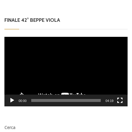
FINALE 42° BEPPE VIOLA
Video
Player
00:00
04:19
Cerca