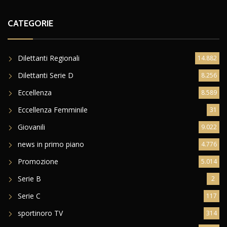
CATEGORIE
Dilettanti Regionali
14.882
Dilettanti Serie D
8.256
Eccellenza
8.589
Eccellenza Femminile
31
Giovanili
9.022
news in primo piano
4.776
Promozione
5.014
Serie B
2
Serie C
117
sportinoro TV
314