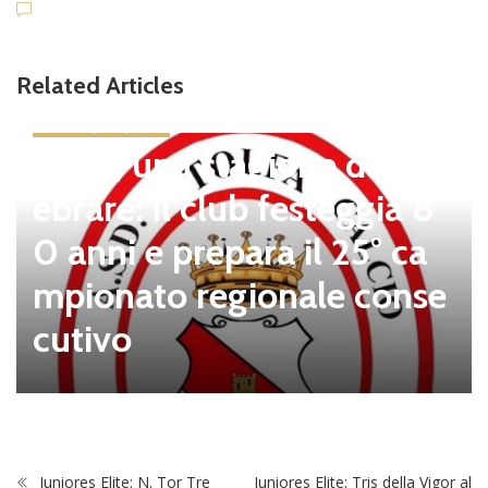
Related Articles
news in primo piano
Tolfa, una stagione da cel
ebrare: il club festeggia 8
0 anni e prepara il 25° ca
mpionato regionale conse
cutivo
Juniores Elite: N. Tor Tre
Juniores Elite: Tris della Vigor al