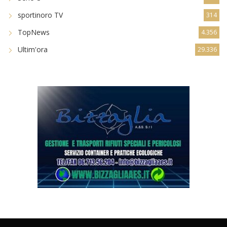
sportinoro TV
314
TopNews
4.356
Ultim'ora
29.336