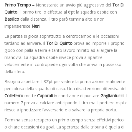
Primo Tempo –
Nonostante un avvio più aggressivo del
Tor Di
Quinto
, il primo tiro lo effettua al 6’pt la squadra ospite con
Basilico
dalla distanza. Il tiro però termina alto e non
impensierisce
Neri
.
La partita si gioca soprattutto a centrocampo e le occasioni
tardano ad arrivare. Il
Tor Di Quinto
prova ad imporre il proprio
gioco con palla a terra e tanto lavoro mirato ad allargare la
manovra. La squadra ospite invece prova a ripartire
velocemente in contropiede ogni volta che arriva in possesso
della sfera.
Bisogna aspettare il 32’pt per vedere la prima azione realmente
pericolosa della squadra di casa. Una disattenzione difensiva del
Colleferro
mette
Caporali
in condizione di puntare
Gagliarducci
. Il
numero 7 prova a calciare anticipando il tiro ma il portiere ospite
riesce a ipnotizzare l’avversario e a salvare la propria porta.
Termina senza recupero un primo tempo senza effettivi pericoli
o chiare occasioni da goal. La speranza dalla tribuna è quella di