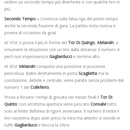
vedere un secondo tempo più divertente e con qualche tiro in
più.
Secondo Tempo –
Comincia sulla falsa riga del primo tempo
anche la seconda frazione di gara. La partita resta noiosa e
povera di occasioni da goal.
Al 10’st ci prova il più in forma del
Tor Di Quingo
,
Melandri
, a
smuovere la situazione con un tiro dalla distanza: il numero 4
però non impensierisce
Gagliarducci
e termina alto.
Al 30’st
Melandri
conquista una punizione in posizione
pericolosa. Batte direttamente in porta
Scaglietta
ma la
conclusione, debole e centrale, viene parata senza problemi dal
numero 1 del
Colleferro
.
Prova a forzare i tempi di giocata nei minuti finali il
Tor Di
Quinto
: con un’ottima apertura viene pescato
Consalvi
tutto
solo al limite dell’area di rigore avversaria. Il numero 8 tenta il
tiro rasoterra dopo aver preso la mira ma attento si stende in
tuffo
Gagliarducci
e blocca la sfera.