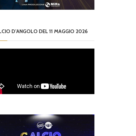
LCIO D’ANGOLO DEL 11 MAGGIO 2026
ilettanti Serie D
iterbese (Certosa V.
ampagnano), merca