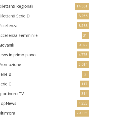
Dilettanti Regionali
14.881
Dilettanti Serie D
8.256
Eccellenza
8.588
Eccellenza Femminile
31
Giovanili
9.022
news in primo piano
4.775
Promozione
5.014
Serie B
2
Serie C
117
sportinoro TV
314
TopNews
4.355
Ultim'ora
29.335