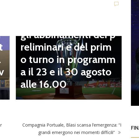
t
Dilettanti Serie D
t
Coppa Italia Serie D,
B
gli abbinamenti dei p
i
o
reliminari e del prim
t
a
o turno in programm
a
n
a il 23 e il 30 agosto
v
alle 16.00
r
Compagnia Portuale, Blasi scansa l’emergenza: “I
FI
grandi emergono nei momenti difficili”