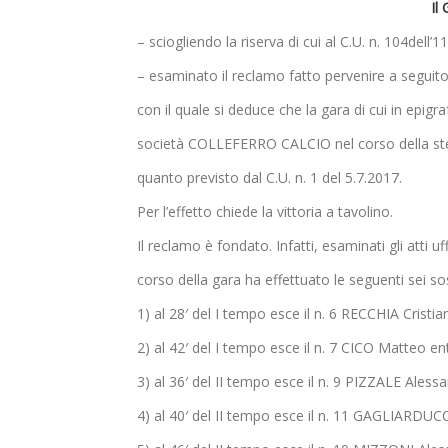
Il
– sciogliendo la riserva di cui al C.U. n. 104dell’
– esaminato il reclamo fatto pervenire a segui
con il quale si deduce che la gara di cui in epi
società COLLEFERRO CALCIO nel corso della stes
quanto previsto dal C.U. n. 1 del 5.7.2017.
Per l’effetto chiede la vittoria a tavolino.
Il reclamo è fondato. Infatti, esaminati gli atti 
corso della gara ha effettuato le seguenti sei sos
1) al 28′ del I tempo esce il n. 6 RECCHIA Crist
2) al 42′ del I tempo esce il n. 7 CICO Matteo 
3) al 36′ del II tempo esce il n. 9 PIZZALE Ales
4) al 40′ del II tempo esce il n. 11 GAGLIARDU