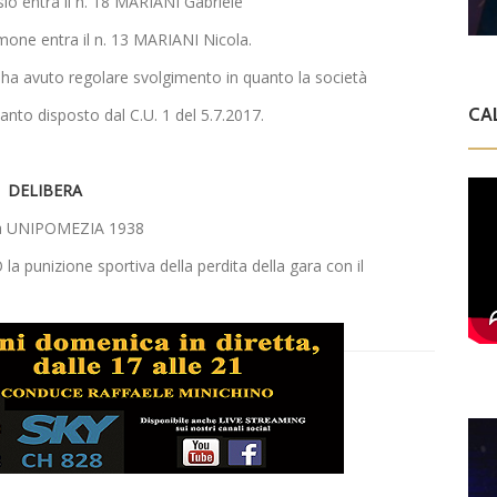
sio entra il n. 18 MARIANI Gabriele
imone entra il n. 13 MARIANI Nicola.
 ha avuto regolare svolgimento in quanto la società
CA
o disposto dal C.U. 1 del 5.7.2017.
DELIBERA
ietà UNIPOMEZIA 1938
a punizione sportiva della perdita della gara con il
D
V
C