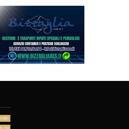
4.881
8.256