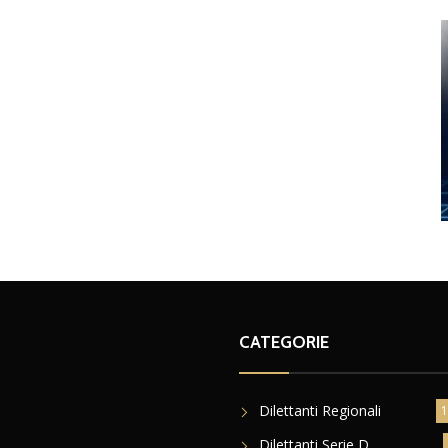
CATEGORIE
Dilettanti Regionali
1
Dilettanti Serie D