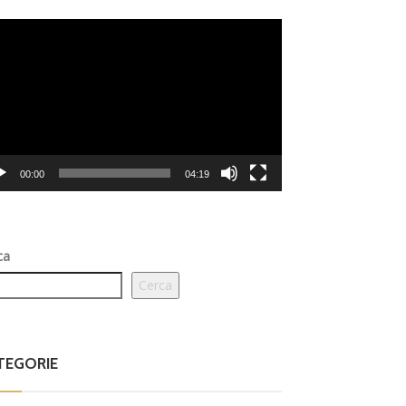
eo
er
00:00
04:19
ca
Cerca
TEGORIE