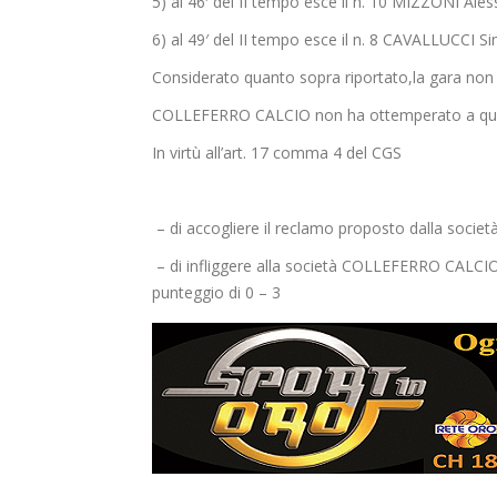
5) al 46′ del II tempo esce il n. 10 MIZZONI Ales
6) al 49′ del II tempo esce il n. 8 CAVALLUCCI S
Considerato quanto sopra riportato,la gara non
COLLEFERRO CALCIO non ha ottemperato a quant
In virtù all’art. 17 comma 4 del CGS
– di accogliere il reclamo proposto dalla soc
– di infliggere alla società COLLEFERRO CALCIO l
punteggio di 0 – 3