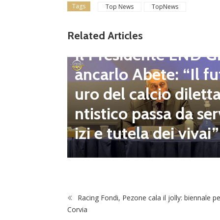
Tags
Top News
TopNews
gione d
Related Articles
Dilettanti Regionali
 club fe
Il Presidente LND G
i e pre
ancarlo Abete: “Il fu
mpionat
uro del calcio dilett
onsecut
ntistico passa da ser
izi e tutela dei vivai”
Racing Fondi, Pezone cala il jolly: biennale pe
Corvia