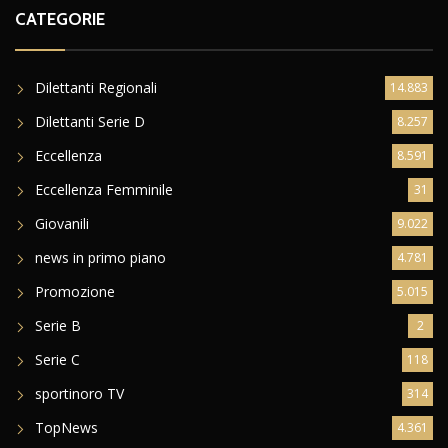
CATEGORIE
Dilettanti Regionali
14.883
Dilettanti Serie D
8.257
Eccellenza
8.591
Eccellenza Femminile
31
Giovanili
9.022
news in primo piano
4.781
Promozione
5.015
Serie B
2
Serie C
118
sportinoro TV
314
TopNews
4.361