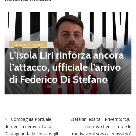
Dilettanti Regionali
ncora
A difesa della porta d
rrivo
ssino torna Luca Della
o
tra
Compagnia Portuale,
Stefanini esalta il Priverno: “Qui
domenica derby a Tolfa:
mi trovo benissimo e le
Castagnari fa la conta degli
motivazioni sono al massimo”