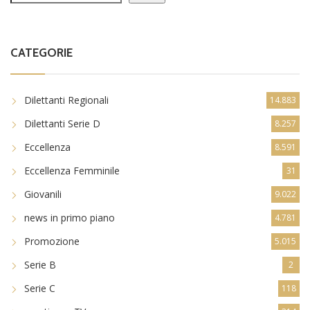
CATEGORIE
Dilettanti Regionali
14.883
Dilettanti Serie D
8.257
Eccellenza
8.591
Eccellenza Femminile
31
Giovanili
9.022
news in primo piano
4.781
Promozione
5.015
Serie B
2
Serie C
118