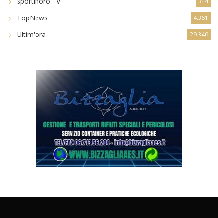
sportinoro TV
314
TopNews
4.361
Ultim'ora
29.340