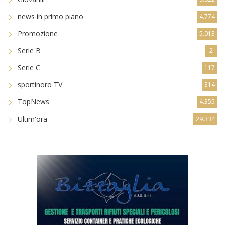
news in primo piano
4.774
Promozione
5.013
Serie B
2
Serie C
117
sportinoro TV
314
TopNews
4.355
Ultim'ora
29.334