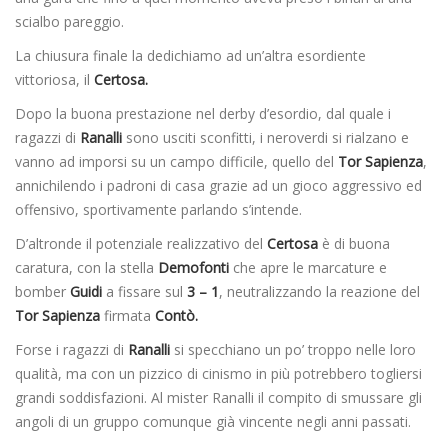
scialbo pareggio.
La chiusura finale la dedichiamo ad un’altra esordiente
vittoriosa, il
Certosa.
Dopo la buona prestazione nel derby d’esordio, dal quale i
ragazzi di
Ranalli
sono usciti sconfitti, i neroverdi si rialzano e
vanno ad imporsi su un campo difficile, quello del
Tor Sapienza
,
annichilendo i padroni di casa grazie ad un gioco aggressivo ed
offensivo, sportivamente parlando s’intende.
D’altronde il potenziale realizzativo del
Certosa
è di buona
caratura, con la stella
Demofonti
che apre le marcature e
bomber
Guidi
a fissare sul
3 – 1
, neutralizzando la reazione del
Tor Sapienza
firmata
Contò.
Forse i ragazzi di
Ranalli
si specchiano un po’ troppo nelle loro
qualità, ma con un pizzico di cinismo in più potrebbero togliersi
grandi soddisfazioni. Al mister Ranalli il compito di smussare gli
angoli di un gruppo comunque già vincente negli anni passati.