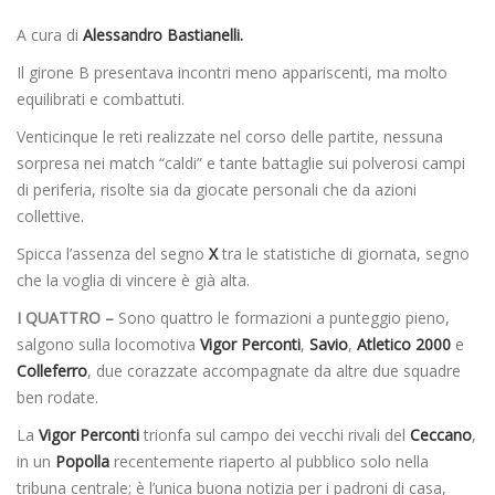
A cura di
Alessandro Bastianelli.
Il girone B presentava incontri meno appariscenti, ma molto
equilibrati e combattuti.
Venticinque le reti realizzate nel corso delle partite, nessuna
sorpresa nei match “caldi” e tante battaglie sui polverosi campi
di periferia, risolte sia da giocate personali che da azioni
collettive.
Spicca l’assenza del segno
X
tra le statistiche di giornata, segno
che la voglia di vincere è già alta.
I QUATTRO –
Sono quattro le formazioni a punteggio pieno,
salgono sulla locomotiva
Vigor Perconti
,
Savio
,
Atletico 2000
e
Colleferro
, due corazzate accompagnate da altre due squadre
ben rodate.
La
Vigor Perconti
trionfa sul campo dei vecchi rivali del
Ceccano
,
in un
Popolla
recentemente riaperto al pubblico solo nella
tribuna centrale; è l’unica buona notizia per i padroni di casa,