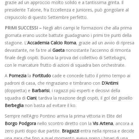
grazie ad un approccio molto solido e a tantissima grinta. Il
presidente Talone, fra Eccellenza e Juniores, può gongolare al
crepuscolo di questo Settembre perfetto.
PRIMI SUCCESSI –
Negli altri campi le formazioni che alla prima
giornata erano uscite battute guadagnano i primi tre punti della
stagione. L’
Accademia Calcio Roma
, grazie ad un avvio di ripresa
devastante, ne fa tre al
Gaeta
nonostante l’accenno di rimonta
finale degli ospiti. Buona la prova del collettivo di Settebagni,
con le marcature frutto di azioni di squadra ben orchestrate.
A
Pomezia
la
Fortitudo
cade e concede tutto il primo tempo ai
padroni di casa, che ringraziano e timbrano con
D’Antimi
(doppietta) e
Barbarisi
, i ragazzi più esperti e decisivi della
squadra di
Ciani
; tardiva la reazione degli ospiti, il gol del gioiello
Berbeglia
non basta ad evitare il ko.
Sempre nell’Agro Pontino arriva la prima vittoria in Elite del
Borgo Podgora
nello scontro diretto con la
Vis Artena
, ancora a
zero punti dopo due partite.
Bragazzi
entra nella ripresa e decide
una gara che fino a quel momento aveva preso i binari di una