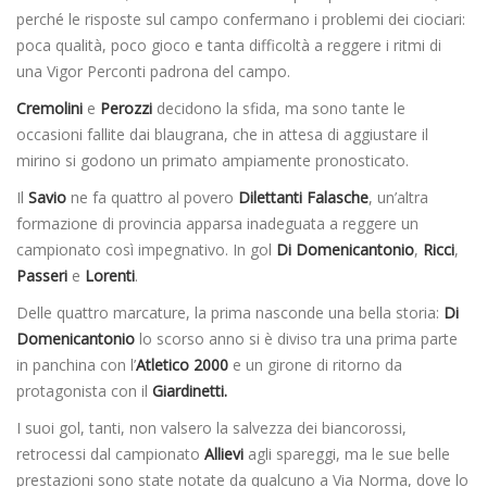
perché le risposte sul campo confermano i problemi dei ciociari:
poca qualità, poco gioco e tanta difficoltà a reggere i ritmi di
una Vigor Perconti padrona del campo.
Cremolini
e
Perozzi
decidono la sfida, ma sono tante le
occasioni fallite dai blaugrana, che in attesa di aggiustare il
mirino si godono un primato ampiamente pronosticato.
Il
Savio
ne fa quattro al povero
Dilettanti Falasche
, un’altra
formazione di provincia apparsa inadeguata a reggere un
campionato così impegnativo. In gol
Di Domenicantonio
,
Ricci
,
Passeri
e
Lorenti
.
Delle quattro marcature, la prima nasconde una bella storia:
Di
Domenicantonio
lo scorso anno si è diviso tra una prima parte
in panchina con l’
Atletico 2000
e un girone di ritorno da
protagonista con il
Giardinetti.
I suoi gol, tanti, non valsero la salvezza dei biancorossi,
retrocessi dal campionato
Allievi
agli spareggi, ma le sue belle
prestazioni sono state notate da qualcuno a Via Norma, dove lo