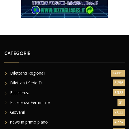
CATEGORIE
Dilettanti Regionali
14.881
Dilettanti Serie D
8.256
Eccellenza
8.588
Eccellenza Femminile
31
Giovanili
9.022
news in primo piano
4.774