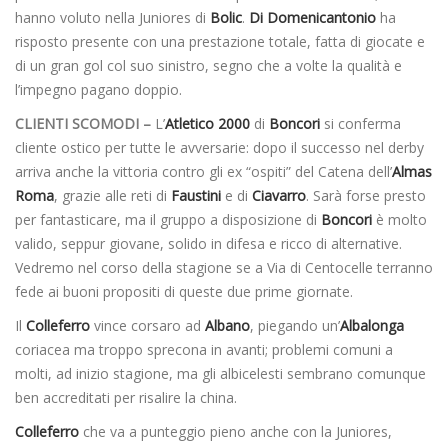
hanno voluto nella Juniores di
Bolic
.
Di Domenicantonio
ha
risposto presente con una prestazione totale, fatta di giocate e
di un gran gol col suo sinistro, segno che a volte la qualità e
l’impegno pagano doppio.
CLIENTI SCOMODI –
L’
Atletico 2000
di
Boncori
si conferma
cliente ostico per tutte le avversarie: dopo il successo nel derby
arriva anche la vittoria contro gli ex “ospiti” del Catena dell’
Almas
Roma
, grazie alle reti di
Faustini
e di
Ciavarro
. Sarà forse presto
per fantasticare, ma il gruppo a disposizione di
Boncori
è molto
valido, seppur giovane, solido in difesa e ricco di alternative.
Vedremo nel corso della stagione se a Via di Centocelle terranno
fede ai buoni propositi di queste due prime giornate.
Il
Colleferro
vince corsaro ad
Albano
, piegando un’
Albalonga
coriacea ma troppo sprecona in avanti; problemi comuni a
molti, ad inizio stagione, ma gli albicelesti sembrano comunque
ben accreditati per risalire la china.
Colleferro
che va a punteggio pieno anche con la Juniores,