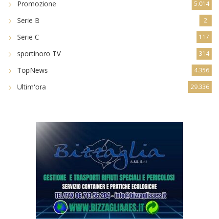
Promozione
5.014
Serie B
2
Serie C
117
sportinoro TV
314
TopNews
4.356
Ultim'ora
29.336