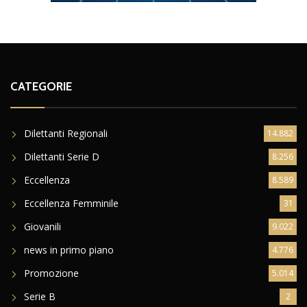
CATEGORIE
Dilettanti Regionali
14.882
Dilettanti Serie D
8.256
Eccellenza
8.589
Eccellenza Femminile
31
Giovanili
9.022
news in primo piano
4.776
Promozione
5.014
Serie B
2