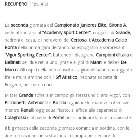
RECUPERO:
1’ pt, 4’ st
La
seconda
giornata del
Campionato
Juniores
Elite
,
Girone A
,
vede affrontarsi al
“Academy Sport Center”
, i ragazzi di
Grande
,
padroni di casa, e i neroverdi del
Certosa
. L’
Accademia Calcio
Roma
nella prima gara dell’anno ha espugnato a sorpresa il
“Vigor Sporting Center”,
battendo i blaugrana
Campioni
d’Italia
di
Bellinati
per due reti a uno, grazie ai gol di
Manni
e dell’ex
De
Marco
. Gli ospiti nella prima uscita stagionale hanno pareggiato
fra le mura amiche con il
Sff Atletico
, neonata società di
Fregene, per uno a uno.
Mister
Grande
schiera in campo gli stessi undici anti-Vigor, con
Piccionetti
,
Antenucci
e
Boccia
a guidare le manovre offensive,
mentre
Ranalli
, oggi squalificato, si affida alla caparbietà di
Colagrossi
e al piede di
Porfiri
per scardinare la difesa albiceste.
Il big match della seconda giornata comincia in sordina, con le
due formazioni che si studiano in campo per cercare di