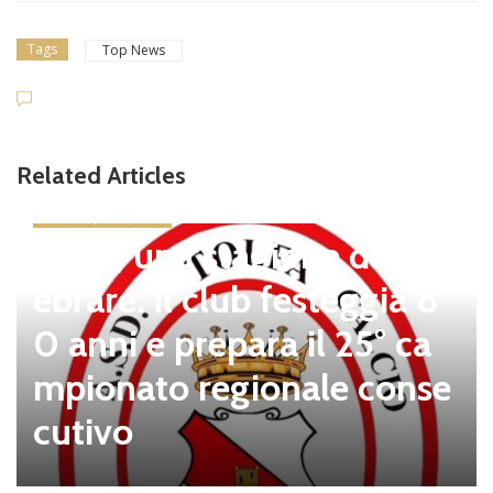
Tags
Top News
Related Articles
news in primo piano
Tolfa, una stagione da cel
ebrare: il club festeggia 8
0 anni e prepara il 25° ca
mpionato regionale conse
cutivo