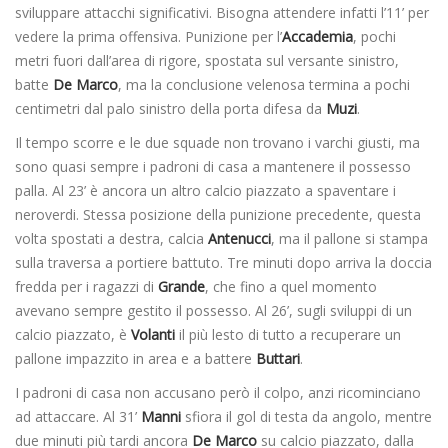
sviluppare attacchi significativi. Bisogna attendere infatti l’11’ per
vedere la prima offensiva. Punizione per l’
Accademia
, pochi
metri fuori dall’area di rigore, spostata sul versante sinistro,
batte
De
Marco
, ma la conclusione velenosa termina a pochi
centimetri dal palo sinistro della porta difesa da
Muzi
.
Il tempo scorre e le due squade non trovano i varchi giusti, ma
sono quasi sempre i padroni di casa a mantenere il possesso
palla. Al 23’ è ancora un altro calcio piazzato a spaventare i
neroverdi. Stessa posizione della punizione precedente, questa
volta spostati a destra, calcia
Antenucci
, ma il pallone si stampa
sulla traversa a portiere battuto. Tre minuti dopo arriva la doccia
fredda per i ragazzi di
Grande
, che fino a quel momento
avevano sempre gestito il possesso. Al 26’, sugli sviluppi di un
calcio piazzato, è
Volanti
il più lesto di tutto a recuperare un
pallone impazzito in area e a battere
Buttari
.
I padroni di casa non accusano però il colpo, anzi ricominciano
ad attaccare. Al 31’
Manni
sfiora il gol di testa da angolo, mentre
due minuti più tardi ancora
De
Marco
su calcio piazzato, dalla