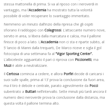
stessa mattonella di prima. Si va al riposo con i neroverdi in
vantaggio, ma l’
Accademia
ha mostrato tutta la volontà
possibile di voler recuperare lo svantaggio immeritato.
Nemmeno un minuto dall’inzio della ripresa che gli ospiti
sfiorano il raddoppio con
Colagrossi
. L’attaccante numero nove,
servito in area, si libera dalla marcatura e calcia, ma il pallone
finisce di poco a lato. L’
Accademia
non ci sta e riparte subito, al
5’ lancio di Manni dalla trequarti, De Marco riceve e sigla il gol
fotocopia di una settimana fa al
“Vigor Sporting Center”.
L’albiceleste agguantato il pari ci riprova con
Piccionetti
, ma
Muzi
è abile a neutralizzare.
Il
Certosa
comincia a cedere, e allora
Porfiri
decide di caricarsi i
suoi sulle spalle, prima al 13’ prova la conclusione da fuori area,
ma il tiro è debole e centrale, parato agevolmente da
Pocci
subentrato a
Buttari
nell’intervallo. Sette minuti più tardi ancora il
numero dieci neroverde prova la conclusione dalla distanza, ma
questa volta il pallone termina alto.