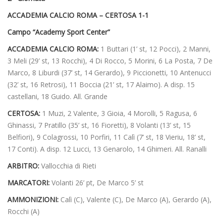
ACCADEMIA CALCIO ROMA – CERTOSA 1-1
Campo “Academy Sport Center”
ACCADEMIA CALCIO ROMA:
1 Buttari (1’ st, 12 Pocci), 2 Manni,
3 Meli (29’ st, 13 Rocchi), 4 Di Rocco, 5 Morini, 6 La Posta, 7 De
Marco, 8 Liburdi (37’ st, 14 Gerardo), 9 Piccionetti, 10 Antenucci
(32’ st, 16 Retrosi), 11 Boccia (21’ st, 17 Alaimo). A disp. 15
castellani, 18 Guido. All. Grande
CERTOSA:
1 Muzi, 2 Valente, 3 Gioia, 4 Morolli, 5 Ragusa, 6
Ghinassi, 7 Pratillo (35’ st, 16 Fioretti), 8 Volanti (13’ st, 15
Belfiori), 9 Colagrossi, 10 Porfiri, 11 Calì (7’ st, 18 Vieriu, 18’ st,
17 Conti). A disp. 12 Lucci, 13 Genarolo, 14 Ghimeri. All. Ranalli
ARBITRO:
Vallocchia di Rieti
MARCATORI:
Volanti 26’ pt, De Marco 5’ st
AMMONIZIONI:
Calì (C), Valente (C), De Marco (A), Gerardo (A),
Rocchi (A)