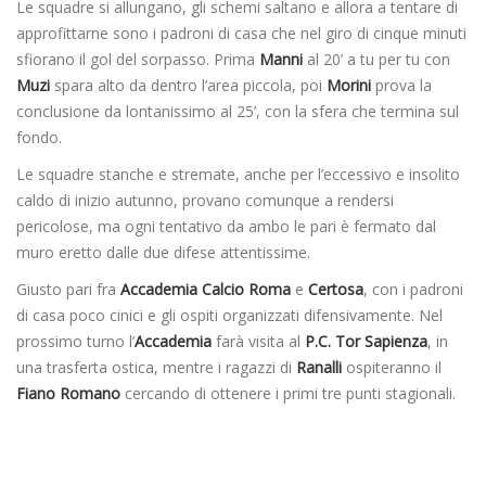
Le squadre si allungano, gli schemi saltano e allora a tentare di
approfittarne sono i padroni di casa che nel giro di cinque minuti
sfiorano il gol del sorpasso. Prima
Manni
al 20’ a tu per tu con
Muzi
spara alto da dentro l’area piccola, poi
Morini
prova la
conclusione da lontanissimo al 25’, con la sfera che termina sul
fondo.
Le squadre stanche e stremate, anche per l’eccessivo e insolito
caldo di inizio autunno, provano comunque a rendersi
pericolose, ma ogni tentativo da ambo le pari è fermato dal
muro eretto dalle due difese attentissime.
Giusto pari fra
Accademia Calcio Roma
e
Certosa
, con i padroni
di casa poco cinici e gli ospiti organizzati difensivamente. Nel
prossimo turno l’
Accademia
farà visita al
P.C. Tor Sapienza
, in
una trasferta ostica, mentre i ragazzi di
Ranalli
ospiteranno il
Fiano Romano
cercando di ottenere i primi tre punti stagionali.