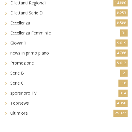
Dilettanti Regionali
14.880
Dilettanti Serie D
8.253
Eccellenza
8.588
Eccellenza Femminile
31
Giovanili
9.019
news in primo piano
4.766
Promozione
5.012
Serie B
2
Serie C
116
sportinoro TV
314
TopNews
4.350
Ultim'ora
29.327