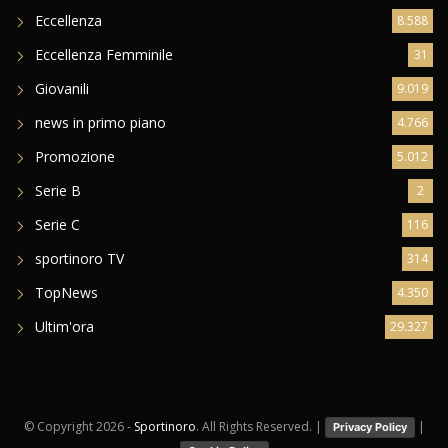
Eccellenza
8.588
Eccellenza Femminile
31
Giovanili
9.019
news in primo piano
4.766
Promozione
5.012
Serie B
2
Serie C
116
sportinoro TV
314
TopNews
4.350
Ultim'ora
29.327
© Copyright
2026 -
Sportinoro
. All Rights Reserved. |
|
Privacy Policy