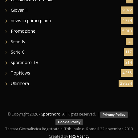
Giovanili
9.022
news in primo piano
4.774
Promozione
5.013
Serie B
2
Serie C
117
sportinoro TV
314
TopNews
4.355
Ultim'ora
29.334
© Copyright
2026 -
Sportinoro
. All Rights Reserved. |
|
Privacy Policy
Cookie Policy
Testata Giornalistica Registrata al Tribunale di Roma il 22 novembre 2013
Created by
HRS Agency