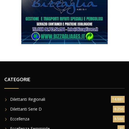
CATEGORIE
Dilettanti Regionali
14.881
Dilettanti Serie D
8.256
Eccellenza
8.588
Eccellenza Femminile
31