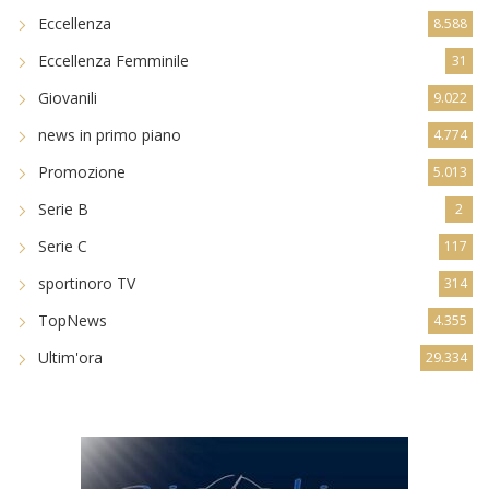
Eccellenza
8.588
Eccellenza Femminile
31
Giovanili
9.022
news in primo piano
4.774
Promozione
5.013
Serie B
2
Serie C
117
sportinoro TV
314
TopNews
4.355
Ultim'ora
29.334