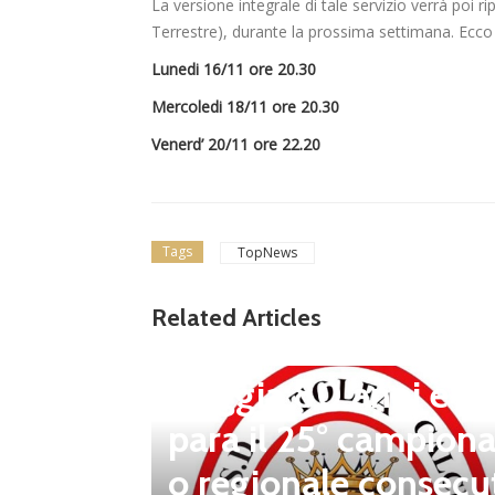
La versione integrale di tale servizio verrà poi
Terrestre), durante la prossima settimana. Ecco
Lunedi 16/11 ore 20.30
Mercoledi 18/11 ore 20.30
Venerd’ 20/11 ore 22.20
Tags
TopNews
news in primo piano
Tolfa, una stagione 
Related Articles
a celebrare: il club f
steggia 80 anni e pr
para il 25° campiona
 porta d
o regionale consecu