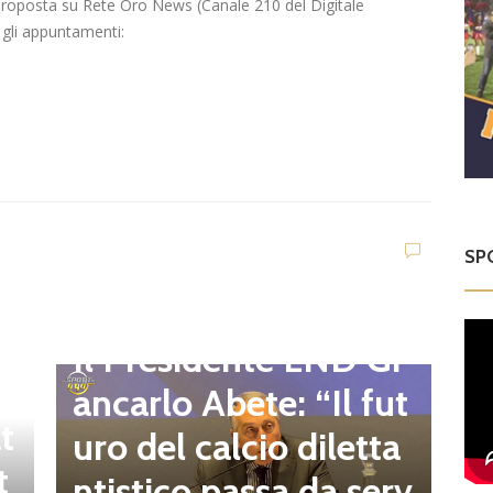
 riproposta su Rete Oro News (Canale 210 del Digitale
 gli appuntamenti:
SP
D
d
C
Dilettanti Regionali
e
g
Il Presidente LND Gi
e
r
ancarlo Abete: “Il fut
t
o
uro del calcio diletta
t
a
ntistico passa da serv