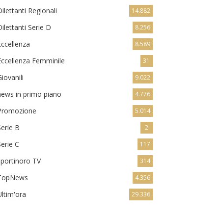
Dilettanti Regionali
14.882
Dilettanti Serie D
8.256
Eccellenza
8.589
Eccellenza Femminile
31
Giovanili
9.022
news in primo piano
4.776
Promozione
5.014
Serie B
2
Serie C
117
sportinoro TV
314
TopNews
4.356
Ultim'ora
29.336