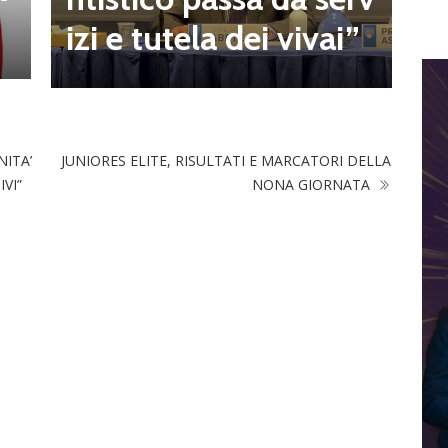
a
izi e tutela dei vivai”
NITA’
JUNIORES ELITE, RISULTATI E MARCATORI DELLA
VI”
NONA GIORNATA