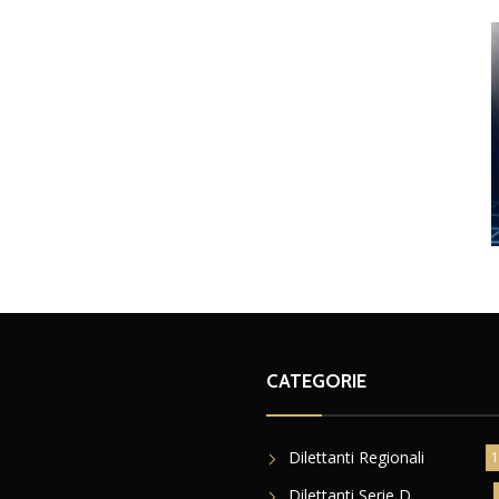
CATEGORIE
Dilettanti Regionali
1
Dilettanti Serie D