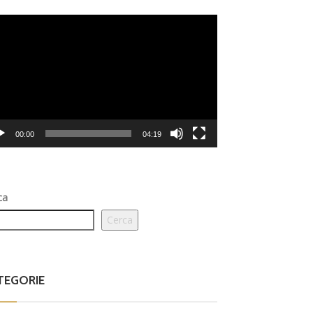
eo
er
00:00
04:19
ca
Cerca
TEGORIE