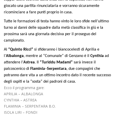
giocato una partita rinunciataria e vorranno sicuramente
ricominciare a fare punti proprio in casa.
Tutte le formazioni di testa hanno vinto le loro sfide nell’ultimo
turno ai danni delle squadre dalla metà classifica in giù e la
prossima sarà una giornata decisiva per il proseguo del
campionato.
Al
“Quinto Ricci”
si sfideranno i biancocelesti di Aprilia e
l’
Albalonga
, mentre al “Comunale” di Genzano è il
Cynthia
ad
attendere l’
Astrea
. Il
“Turiddu Madami”
sarà invece il
palcoscenico di
Flaminia
–
Serpentara
, due compagini che
potranno dare vita a un ottimo incontro dato il recente successo
degli ospiti e la “sosta” dei padroni di casa.
Ecco il programma gare:
APRILIA – ALBALONGA
CYNTHIA – ASTREA
FLAMINIA – SERPENTARA B.O.
ISOLA LIRI – FONDI