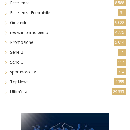
Eccellenza
8.588
Eccellenza Femminile
31
Giovanili
9.022
news in primo piano
4.775
Promozione
5.014
Serie B
2
Serie C
117
sportinoro TV
314
TopNews
4.355
Ultim'ora
29.335