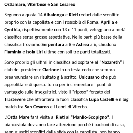
Ostiamare
,
Viterbese
e
San
Cesareo
.
Seguono a quota 14
Albalonga
e
Rieti
reduci dalle sconfitte
proprio con la capolista e con i rossoblù di Roma.
Aprilia
e
Cynthia
, rispettivamente con 13 e 11 punti, veleggiano a metà
classifica senza grosse aspettative. Nelle parti più basse della
classifica troviamo
Serpentara
a 8 e
Astrea
a 6, chiudono
Flaminia
e
Isola
Liri
ultime con soli tre punti totalizzati.
Sono proprio gli ultimi in classifica ad ospitare al
“Nazareth”
il
club del presidente
Ciarlone
in un testa-coda che sembra
preannunciare un risultato già scritto.
Unicusano
che può
approfittare di questo turno per incrementare i punti di
vantaggio sulle inseguitrici, visto il “riposo” forzato del
Trastevere
che affronterà la fuori classifica
Lupa
Castelli
e il big
match tra
San
Cesareo
e i Leoni di Viterbo.
L’
Ostia
Mare
farà visita al
Rieti
al
“Manlio-Scopigno”
. I
biancoviola dovranno fare attenzione perché i padroni di casa,
seppur usciti sconfitti dalla sfida con la capolista, non hanno