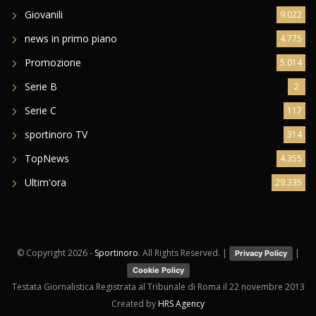
Giovanili
9.022
news in primo piano
4.775
Promozione
5.014
Serie B
2
Serie C
117
sportinoro TV
314
TopNews
4.355
Ultim'ora
29.335
© Copyright
2026 -
Sportinoro
. All Rights Reserved. |
|
Privacy Policy
Cookie Policy
Testata Giornalistica Registrata al Tribunale di Roma il 22 novembre 2013
Created by
HRS Agency