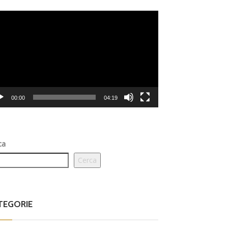
eo
er
00:00
04:19
ca
Cerca
TEGORIE