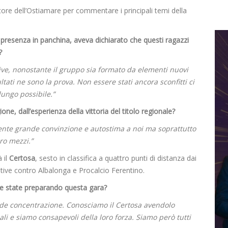
natore dell’Ostiamare per commentare i principali temi della
a presenza in panchina, aveva dichiarato che questi ragazzi
?
ive, nonostante il gruppo sia formato da elementi nuovi
ati ne sono la prova. Non essere stati ancora sconfitti ci
lungo possibile.”
ne, dall’esperienza della vittoria del titolo regionale?
mente grande convinzione e autostima a noi ma soprattutto
ro mezzi.”
 il
Certosa
, sesto in classifica a quattro punti di distanza dai
tive contro Albalonga e Procalcio Ferentino.
me state preparando questa gara?
e concentrazione. Conosciamo il Certosa avendolo
ali e siamo consapevoli della loro forza. Siamo però tutti