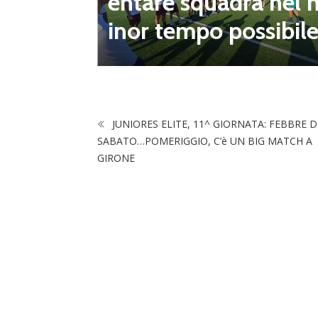
a nel m
tinuità e rinnovame
sibile”
to
JUNIORES ELITE, 11^ GIORNATA: FEBBRE D
SABATO…POMERIGGIO, C’è UN BIG MATCH A
GIRONE