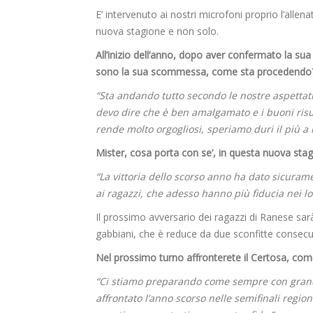
E’ intervenuto ai nostri microfoni proprio l’alle
nuova stagione e non solo.
All’inizio dell’anno, dopo aver confermato la su
sono la sua scommessa, come sta procedendo
“Sta andando tutto secondo le nostre aspettat
devo dire che è ben amalgamato e i buoni risult
rende molto orgogliosi, speriamo duri il più a 
Mister, cosa porta con se’, in questa nuova stagio
“La vittoria dello scorso anno ha dato sicura
ai ragazzi, che adesso hanno più fiducia nei lo
Il prossimo avversario dei ragazzi di Ranese sarà
gabbiani, che è reduce da due sconfitte consecu
Nel prossimo turno affronterete il Certosa, co
“Ci stiamo preparando come sempre con grand
affrontato l’anno scorso nelle semifinali region