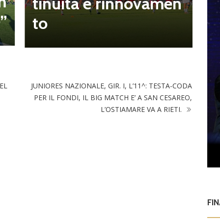
n
o più facile. A Cesan
a
o si sta benissimo”
o
EL
JUNIORES NAZIONALE, GIR. I, L’11^: TESTA-CODA
PER IL FONDI, IL BIG MATCH E’ A SAN CESAREO,
L’OSTIAMARE VA A RIETI.
FI