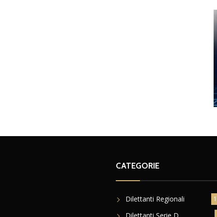
CATEGORIE
Dilettanti Regionali
1
Dilettanti Serie D