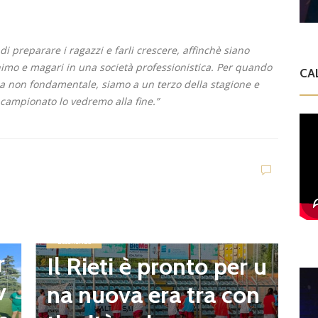
di preparare i ragazzi e farli crescere, affinchè siano
imo e magari in una società professionistica. Per quando
CA
ma non fondamentale, siamo a un terzo della stagione e
 campionato lo vedremo alla fine.”
Giovanili
Cesano, il DS del sett
ore giovanile Giorgio
Maggese: “Quando si
G
trova l’ambiente gius
V
 u
to dove si può lavora
i
n
re con serenità è tutt
B