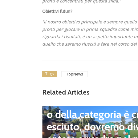
pronti e concentrati per questa sfida.”
Obiettivi futuri?
“Il nostro obiettivo principale è sempre quello 
pronti per giocare in prima squadra come min
riguarda i risultati, è un aspetto importante 
quello che saremo riusciti a fare nel corso del
ranica
prepara
ni di m
Tags
TopNews
a. Il D
Related Articles
 livell
Eccellenza
ia è cr
Il Rieti è pronto per
emo div
na nuova era tra co