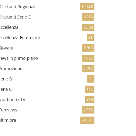
Dilettanti Regionali
14.880
Dilettanti Serie D
8.253
Eccellenza
8.588
Eccellenza Femminile
31
Giovanili
9.019
news in primo piano
4.766
Promozione
5.012
Serie B
2
Serie C
116
sportinoro TV
314
TopNews
4.350
Ultim'ora
29.327