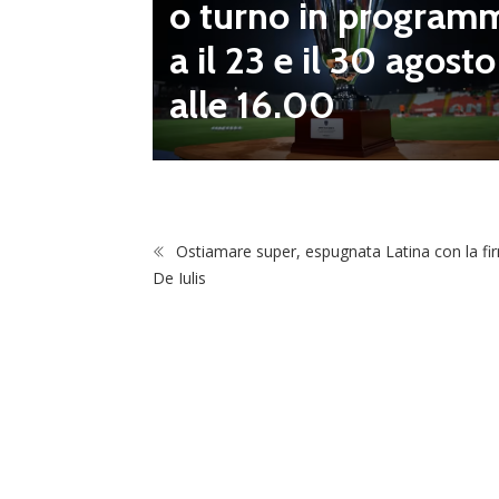
o turno in program
diletta
a il 23 e il 30 agosto
 da serv
alle 16.00
 vivai”
Ostiamare super, espugnata Latina con la fi
De Iulis