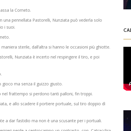
passa la Corneto.
con una pennellata Pastorelli, Nunziata può vederla solo
o i suoi.
CA
neto.
maniera sterile, dall’altra si hanno le occasioni più ghiotte.
orelli, Nunziata è incerto nel respingere il tiro, e poi
.
o gioco ma senza il guizzo giusto.
nel frattempo si perdono tanti palloni, fin troppi.
ata, e allo scadere il portiere portuale, sul tiro doppio dì
ente a dar fastidio ma non è una scusante per i portuali.
 Serpieri perde a centrocampo un contrasto con Catracchia,