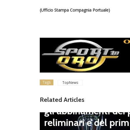
(Ufficio Stampa Compagnia Portuale)
Tags
TopNews
Dilettanti Serie D
Coppa Italia Serie D
Related Articles
gli abbinamenti dei 
LND Gi
reliminari e del prim
“Il fut