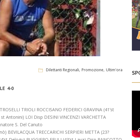
,
,
Dilettanti Regionali
Promozione
Ultim'ora
SP
LE 4-0
ROSELLI TRIOLI ROCCISANO FEDERICI GRAVINA (41’st
1st Antonini) LOI Disp DESINI VINCENZI VARCHETTA
tore S. Del Canuto
nò) BEVILACQUA TRECCARICHI SERPIERI METTA (23?
(34’st Delogu) RUGGIERO FEULI (43’st Lava) Disp PANCOTTO