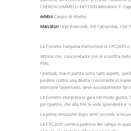
CHERCHI GIMMELLI FATTORI Allenatore P. Cap
Arbitro
Caruso di Viterbo
Marcatori
16’pt Pastorelli, 3’st Catracchia, 15st P
La Corneto Tarquinia tramortisce la CPC2005 e p
Vittoria che, concomitante con la sconfitta della 
PMC.
I portuali, mai in partita sotto tanti aspetti, p
perdere contro una diretta concorrente in manie
intimorire l’avversario, deve assolutamente far ri
La Corneto interpreta la gara nel modo giusto, l
poi ripartire, che alla fine la vede splendente e 
La prima emozione dopo venti secondi, si incu
La CPC2005 sembra padrona del campo in questo 