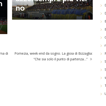
m
n
no
l
rma di
Pomezia, week-end da sogno. La gioia di Bizzaglia:
“Che sia solo il punto di partenza…”