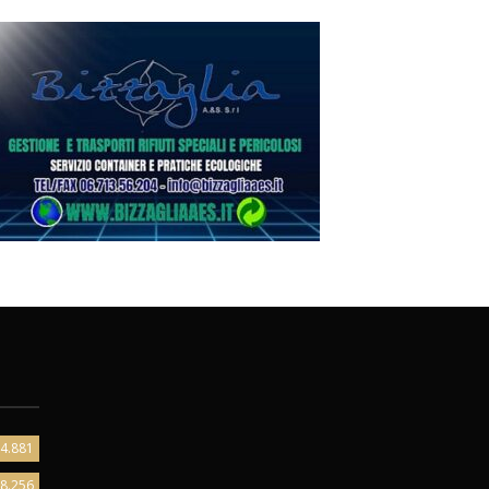
4.881
8.256