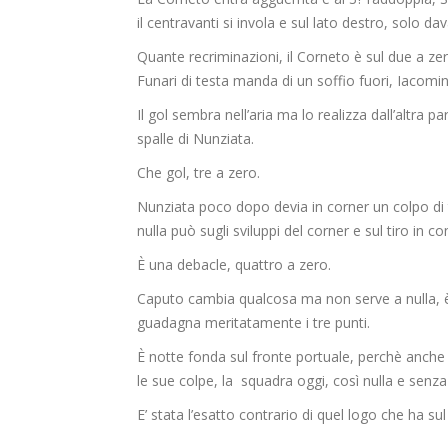
il centravanti si invola e sul lato destro, solo da
Quante recriminazioni, il Corneto è sul due a z
Funari di testa manda di un soffio fuori, Iacomini
Il gol sembra nell’aria ma lo realizza dall’altra pa
spalle di Nunziata.
Che gol, tre a zero.
Nunziata poco dopo devia in corner un colpo di t
nulla può sugli sviluppi del corner e sul tiro in co
È una debacle, quattro a zero.
Caputo cambia qualcosa ma non serve a nulla, è 
guadagna meritatamente i tre punti.
È notte fonda sul fronte portuale, perchè anche 
le sue colpe, la squadra oggi, così nulla e senza
E’ stata l’esatto contrario di quel logo che ha sul