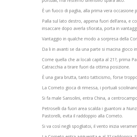
portuali, ma l’esterno difensivo spara alto.
È un fuoco di paglia, alla prima vera occasione 
Palla sul lato destro, appena fuori dell’area, e 
insaccare dopo averla sfiorata, porta in vantaggi
Vantaggio in qualche modo a sorpresa della Cor
Da li in avanti se da una parte si macina gioco in 
Come quella che ai locali capita al 21?, prima Past
Catracchia a tirare fuori da ottima posizione.
È una gara brutta, tanto tatticismo, forse troppo
La Corneto gioca di rimessa, i portuali sciolinan
Si fa male Sansolini, entra China, a centrocampo 
Petroselli da fuori area scalda i guantoni a Nunzi
Pastorelli, evita il raddoppio alla Corneto.
Si va così negli spogliatoi, il vento inizia veram
La Corneto entra agguerrita e al 3? raddoppia,