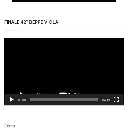
FINALE 42° BEPPE VIOLA
Video
Player
00:00
04:19
Cerca