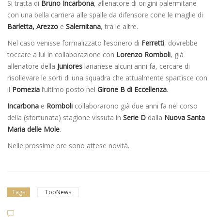
Si tratta di
Bruno Incarbona
, allenatore di origini palermitane
con una bella carriera alle spalle da difensore cone le maglie di
Barletta, Arezzo
e
Salernitana
, tra le altre.
Nel caso venisse formalizzato l’esonero di
Ferretti
, dovrebbe
toccare a lui in collaborazione con
Lorenzo Romboli
, già
allenatore della
Juniores
larianese alcuni anni fa, cercare di
risollevare le sorti di una squadra che attualmente spartisce con
il
Pomezia
l’ultimo posto nel
Girone B di Eccellenza
.
Incarbona
e
Romboli
collaborarono già due anni fa nel corso
della (sfortunata) stagione vissuta in
Serie D
dalla
Nuova Santa
Maria delle Mole
.
Nelle prossime ore sono attese novità.
Tags
TopNews