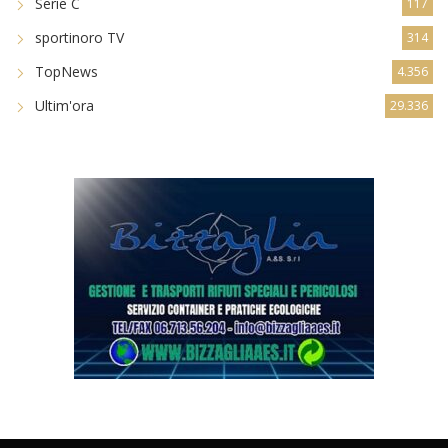
Serie C
117
sportinoro TV
314
TopNews
4.356
Ultim'ora
29.336