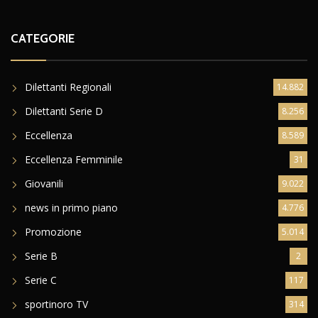
CATEGORIE
Dilettanti Regionali
14.882
Dilettanti Serie D
8.256
Eccellenza
8.589
Eccellenza Femminile
31
Giovanili
9.022
news in primo piano
4.776
Promozione
5.014
Serie B
2
Serie C
117
sportinoro TV
314