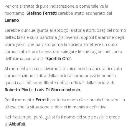
Per ora si tratta di pura indiscrezione e come tale ve la
riportiamo:
Stefano Ferretti
sarebbe stato esonerato dal
Lariano
.
Sarebbe dunque giunta all’epilogo la storia (tortuosa) del ritorno
dell’ex laziale sulla panchina gialloverde, dopo il bailamme degli
ultimi giorni che ha visto prima la società emettere un duro
comunicato e poi l’allenatore spiegare le sue ragioni nel corso
dell’ultima puntata di “
Sport in Oro
“.
Al momento in cui scriviamo il tecnico non ha ancora ricevuto
comunicazione scritta dalla società come prassi impone in
questi casi, nè sono filtrate notizie ufficiali dalla società di
Roberto Pinci
e
Loris Di Giacomantonio
.
Per il momento
Ferretti
preferisce non rilasciare dichiarazioni in
attesa che la situazione si delinei in maniera definitiva.
Nel frattempo, però, già si fa il nome del suo possibile erede
all’
Abbafati
.