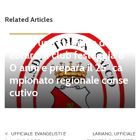
Related Articles
news in primo piano
Tolfa, una stagione da cel
ebrare: il club festeggia 8
0 anni e prepara il 25° ca
mpionato regionale conse
cutivo
UFFICIALE: EVANGELISTI E’
LARIANO, UFFICIALE