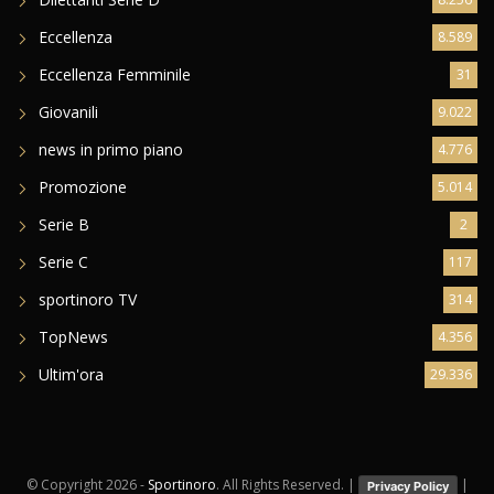
Eccellenza
8.589
Eccellenza Femminile
31
Giovanili
9.022
news in primo piano
4.776
Promozione
5.014
Serie B
2
Serie C
117
sportinoro TV
314
TopNews
4.356
Ultim'ora
29.336
© Copyright
2026 -
Sportinoro
. All Rights Reserved. |
|
Privacy Policy