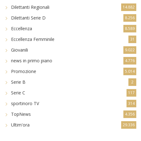
Dilettanti Regionali
14.882
Dilettanti Serie D
8.256
Eccellenza
8.589
Eccellenza Femminile
31
Giovanili
9.022
news in primo piano
4.776
Promozione
5.014
Serie B
2
Serie C
117
sportinoro TV
314
TopNews
4.356
Ultim'ora
29.336