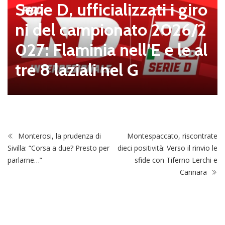
Serie D, ufficializzati i giro
ni del campionato 2026/2
027: Flaminia nell’E e le al
tre 8 laziali nel G
Monterosi, la prudenza di
Montespaccato, riscontrate
Sivilla: “Corsa a due? Presto per
dieci positività: Verso il rinvio le
parlarne…”
sfide con Tiferno Lerchi e
Cannara