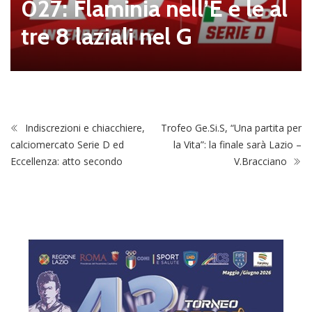
nell’E e le al
Ostiamare, Al
el G
ssi è il nuovo 
el club
Indiscrezioni e chiacchiere,
Trofeo Ge.Si.S, “Una partita per
calciomercato Serie D ed
la Vita”: la finale sarà Lazio –
Eccellenza: atto secondo
V.Bracciano