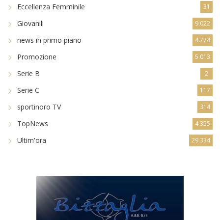
Eccellenza
8.588
Eccellenza Femminile
31
Giovanili
9.022
news in primo piano
4.774
Promozione
5.013
Serie B
2
Serie C
117
sportinoro TV
314
TopNews
4.355
Ultim'ora
29.334