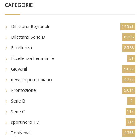
CATEGORIE
Dilettanti Regionali
14.881
Dilettanti Serie D
8.256
Eccellenza
8.588
Eccellenza Femminile
31
Giovanili
9.022
news in primo piano
4.775
Promozione
5.014
Serie B
2
Serie C
117
sportinoro TV
314
TopNews
4.355