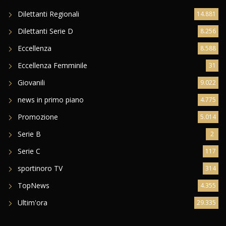
Dilettanti Regionali
14.881
Dilettanti Serie D
8.256
Eccellenza
8.588
Eccellenza Femminile
31
Giovanili
9.022
news in primo piano
4.775
Promozione
5.014
Serie B
2
Serie C
117
sportinoro TV
314
TopNews
4.355
Ultim'ora
29.335