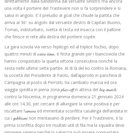
direttamente dalla bandierina dal versante sinistro ma ancora
una volta il portiere del Trastevere non si fa sorprendere e si
salva in angolo. E’ il preludio al goal che chiude la partita che
arriva al 36′: su angolo dal versante destro di Capitan Buono,
Tomas, indisturbato, svetta di testa ed insacca con il pallone
che finisce in rete alla destra del portiere ospite.
La gara scivola via verso l’epilogo ed al triplice fischio, dopo
quattro minuti di
extra-time
, è festa grande per i biancoviola che
hanno conquistato la quarta vittoria consecutiva nonché la
sesta nelle ultime sette partite. Al di là del ko contro la Romana,
la società del Presidente di Paolo, dall’approdo in panchina di
Campagna al posto di Perrotti, ha cambiato marcia ed ora
viaggia spedita in piena zona
play-off
in attesa del
big-match
contro la Nocerina, in programma domenica 21 gennaio 2024
alle ore 14,30, per cercare di allungare la serie positiva e per
riscattare l’
amara
ed immeritata sconfitta casalinga dell’andata in
cui i
gabbiani
non meritavano di perdere. Per il Trastevere, è la
prima sconfitta dopo tre risultati utili di fila ma la squadra deve
rimanere serena perché la salvezza può essere conquistata