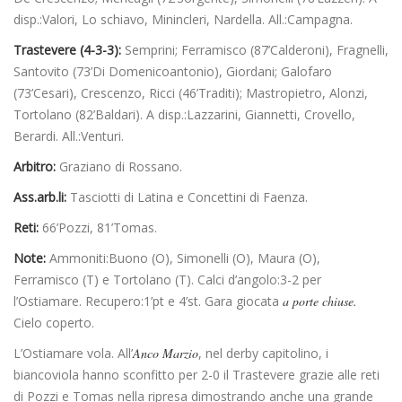
disp.:Valori, Lo schiavo, Minincleri, Nardella. All.:Campagna.
Trastevere (4-3-3):
Semprini; Ferramisco (87’Calderoni), Fragnelli,
Santovito (73’Di Domenicoantonio), Giordani; Galofaro
(73’Cesari), Crescenzo, Ricci (46’Traditi); Mastropietro, Alonzi,
Tortolano (82’Baldari). A disp.:Lazzarini, Giannetti, Crovello,
Berardi. All.:Venturi.
Arbitro:
Graziano di Rossano.
Ass.arb.li:
Tasciotti di Latina e Concettini di Faenza.
Reti:
66’Pozzi, 81’Tomas.
Note:
Ammoniti:Buono (O), Simonelli (O), Maura (O),
Ferramisco (T) e Tortolano (T). Calci d’angolo:3-2 per
l’Ostiamare. Recupero:1’pt e 4’st. Gara giocata
a porte chiuse.
Cielo coperto.
L’Ostiamare vola. All’
Anco Marzio
, nel derby capitolino, i
biancoviola hanno sconfitto per 2-0 il Trastevere grazie alle reti
di Pozzi e Tomas nella ripresa dimostrando anche una grande