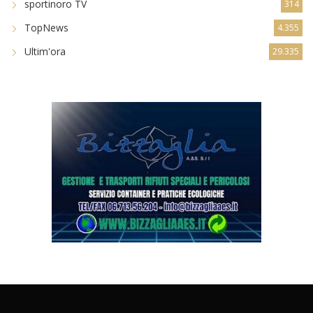
Serie C
117
sportinoro TV
314
TopNews
4.355
Ultim'ora
29.335