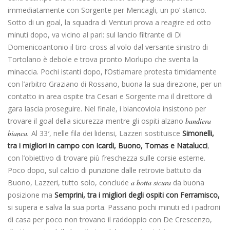
immediatamente con Sorgente per Mencagli, un po’ stanco.
Sotto di un goal, la squadra di Venturi prova a reagire ed otto
minuti dopo, va vicino al pari: sul lancio filtrante di Di
Domenicoantonio il tiro-cross al volo dal versante sinistro di
Tortolano è debole e trova pronto Morlupo che sventa la
minaccia. Pochi istanti dopo, l’Ostiamare protesta timidamente
con l’arbitro Graziano di Rossano, buona la sua direzione, per un
contatto in area ospite tra Cesari e Sorgente ma il direttore di
gara lascia proseguire. Nel finale, i biancoviola insistono per
trovare il goal della sicurezza mentre gli ospiti alzano
bandiera
bianca.
Al 33′, nelle fila dei lidensi, Lazzeri sostituisce
Simonelli,
tra i migliori in campo con Icardi, Buono, Tomas e
Natalucci
,
con l’obiettivo di trovare più freschezza sulle corsie esterne.
Poco dopo, sul calcio di punzione dalle retrovie battuto da
Buono, Lazzeri, tutto solo, conclude
a botta sicura
da buona
posizione ma
Semprini, tra i migliori degli ospiti con
Ferramisco,
si supera e salva la sua porta. Passano pochi minuti ed i padroni
di casa per poco non trovano il raddoppio con De Crescenzo,