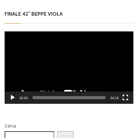
FINALE 42° BEPPE VIOLA
Video
Player
00:00
04:19
Cerca