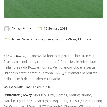
Giorgio Attolico
15 Gennaio 2024
,
,
,
Dilettanti Serie D
news in primo piano
TopNews
Ultim'ora
All’
Anco Marzio
, i biancoviola hanno superato alla distanza il
Trastevere, nel derby romano, per 2-0 grazie alle reti siglate
nella ripresa da Pozzi e Tomas. Per i biancoviola, è la sesta
vittoria in sette partite e la zona
play-off
è oramai alla portata
della società del Presidente Di Paolo.
OSTIAMARE-TRASTEVERE 2-0
Ostiamare (3-5-2):
Morlupo; Tinti, Tomas, Maura; Buono,
Natalucci (61’Pozzi), Icardi (89’Pasqualoni), Giusti (61’Bernardini),
De Crescenzo; Mencagli (72’Sorgente), Simonelli (78’Lazzeri). A