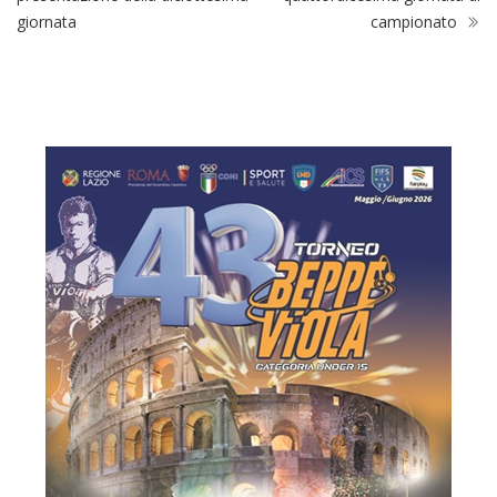
Promozione, gironi C e D: la
Under 14, il resoconto della
presentazione della diciottesima
quattordicesima giornata di
giornata
campionato