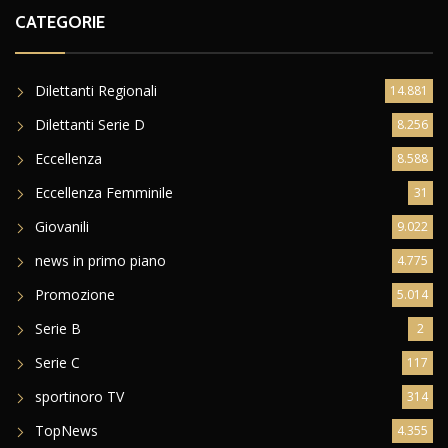
CATEGORIE
Dilettanti Regionali
14.881
Dilettanti Serie D
8.256
Eccellenza
8.588
Eccellenza Femminile
31
Giovanili
9.022
news in primo piano
4.775
Promozione
5.014
Serie B
2
Serie C
117
sportinoro TV
314