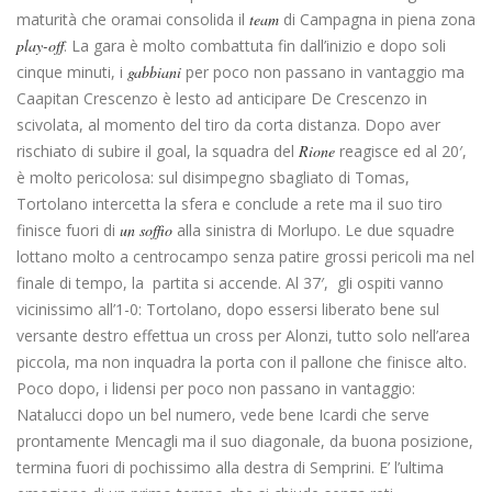
maturità che oramai consolida il
team
di Campagna in piena zona
play-off
. La gara è molto combattuta fin dall’inizio e dopo soli
cinque minuti, i
gabbiani
per poco non passano in vantaggio ma
Caapitan Crescenzo è lesto ad anticipare De Crescenzo in
scivolata, al momento del tiro da corta distanza. Dopo aver
rischiato di subire il goal, la squadra del
Rione
reagisce ed al 20′,
è molto pericolosa: sul disimpegno sbagliato di Tomas,
Tortolano intercetta la sfera e conclude a rete ma il suo tiro
finisce fuori di
un
soffio
alla sinistra di Morlupo. Le due squadre
lottano molto a centrocampo senza patire grossi pericoli ma nel
finale di tempo, la partita si accende. Al 37′, gli ospiti vanno
vicinissimo all’1-0: Tortolano, dopo essersi liberato bene sul
versante destro effettua un cross per Alonzi, tutto solo nell’area
piccola, ma non inquadra la porta con il pallone che finisce alto.
Poco dopo, i lidensi per poco non passano in vantaggio:
Natalucci dopo un bel numero, vede bene Icardi che serve
prontamente Mencagli ma il suo diagonale, da buona posizione,
termina fuori di pochissimo alla destra di Semprini. E’ l’ultima