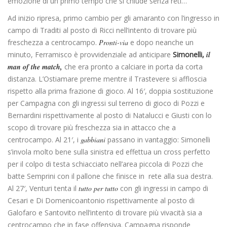
emozione di un primo tempo che si chiude senza reti…
Ad inizio ripresa, primo cambio per gli amaranto con l’ingresso in
campo di Traditi al posto di Ricci nell’intento di trovare più
freschezza a centrocampo.
Pronti-via
e dopo neanche un
minuto, Ferramisco è provvidenziale ad anticipare
Simonelli,
il
man of the match,
che era pronto a calciare in porta da corta
distanza. L’Ostiamare preme mentre il Trastevere si affloscia
rispetto alla prima frazione di gioco. Al 16′, doppia sostituzione
per Campagna con gli ingressi sul terreno di gioco di Pozzi e
Bernardini rispettivamente al posto di Natalucci e Giusti con lo
scopo di trovare più freschezza sia in attacco che a
centrocampo. Al 21′, i
gabbiani
passano in vantaggio: Simonelli
s’invola molto bene sulla sinistra ed effettua un cross perfetto
per il colpo di testa schiacciato nell’area piccola di Pozzi che
batte Semprini con il pallone che finisce in rete alla sua destra.
Al 27′, Venturi tenta il
tutto per tutto
con gli ingressi in campo di
Cesari e Di Domenicoantonio rispettivamente al posto di
Galofaro e Santovito nell’intento di trovare più vivacità sia a
centrocampo che in fase offensiva. Campagna risponde