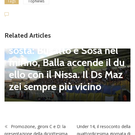
Tags
TopNews
Related Articles
Dilettanti Serie D
Serie D, ufficializzati i giro
ni del campionato 2026/2
027: Flaminia nell’E e le al
tre 8 laziali nel G