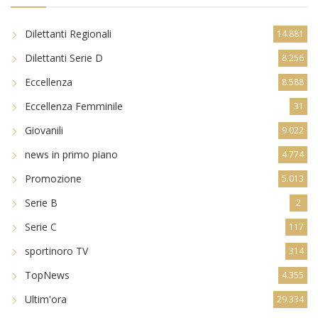
Dilettanti Regionali
14.881
Dilettanti Serie D
8.256
Eccellenza
8.588
Eccellenza Femminile
31
Giovanili
9.022
news in primo piano
4.774
Promozione
5.013
Serie B
2
Serie C
117
sportinoro TV
314
TopNews
4.355
Ultim'ora
29.334