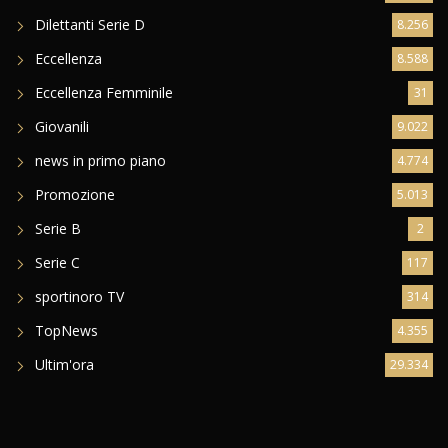
Dilettanti Serie D
8.256
Eccellenza
8.588
Eccellenza Femminile
31
Giovanili
9.022
news in primo piano
4.774
Promozione
5.013
Serie B
2
Serie C
117
sportinoro TV
314
TopNews
4.355
Ultim'ora
29.334