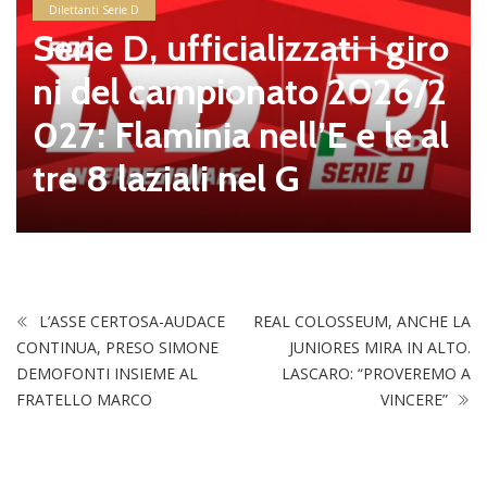
Dilettanti Serie D
Serie D, ufficializzati i giro
ni del campionato 2026/2
027: Flaminia nell’E e le al
tre 8 laziali nel G
L’ASSE CERTOSA-AUDACE
REAL COLOSSEUM, ANCHE LA
CONTINUA, PRESO SIMONE
JUNIORES MIRA IN ALTO.
DEMOFONTI INSIEME AL
LASCARO: “PROVEREMO A
FRATELLO MARCO
VINCERE”