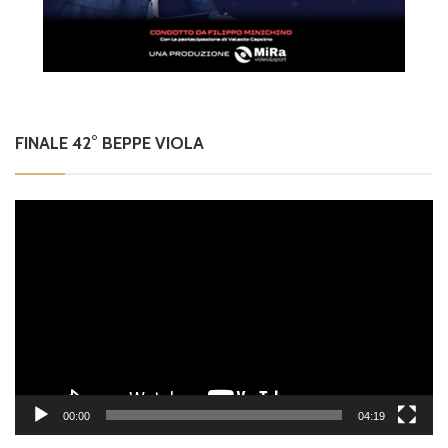
FINALE 42° BEPPE VIOLA
Video
Player
00:00
04:19