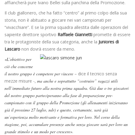
affiancherà pure Ivano Bellei sulla panchina della Promozione.
Il club giallonero, che ha fatto “centro” al primo colpo della sua
storia, non è abituato a giocare nei vari campionati per
“vivacchiare”. E se la prima squadra allestita dalle operazioni del
sapiente direttore sportivo
Raffaele Giannetti
promette di essere
tra le protagoniste della sua categoria, anche la
Juniores di
Lascaro
non dovrà essere da meno.
«L’obiettivo per
ciò che concerne
il nostro gruppo è competere per vincere
– dice il tecnico senza
mezze misure -,
ma anche e soprattutto “costruire” ragazzi utili
nell’immediato futuro alla nostra prima squadra. Già due o tre giocatori
del nostro gruppo parteciperanno alla fase di preparazione pre-
campionato con il gruppo della Promozione (gli allenamenti inizieranno
già il prossimo 27 luglio, ndr) e questo, certamente, sarà già
un’esperienza molto motivante e formativa per loro. Nel corso della
stagione, poi, accumulare presenze anche senza giocare sarà per loro un
grande stimolo e un modo per crescere»
.