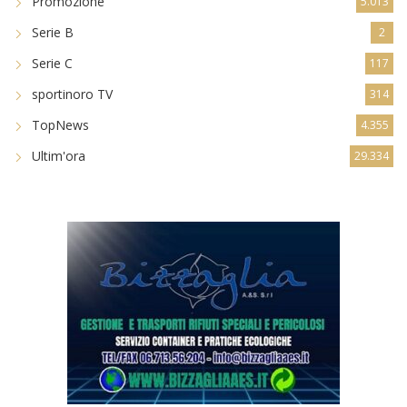
Promozione
5.013
Serie B
2
Serie C
117
sportinoro TV
314
TopNews
4.355
Ultim'ora
29.334