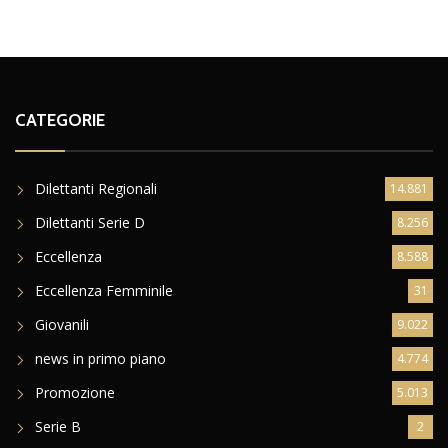
CATEGORIE
Dilettanti Regionali
14.881
Dilettanti Serie D
8.256
Eccellenza
8.588
Eccellenza Femminile
31
Giovanili
9.022
news in primo piano
4.774
Promozione
5.013
Serie B
2