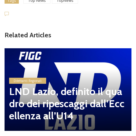
Tags
Top News
TopNews
Related Articles
Dilettanti Regionali
LND Lazio, definito il qua
dro dei ripescaggi dall’Ecc
ellenza all’U14