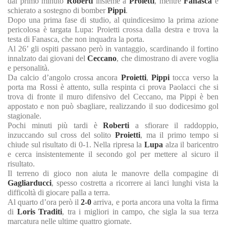
dal primo minuto
Roberti
insieme a
Proietti
, mentre
Fanasca
è
schierato a sostegno di bomber
Pippi
.
Dopo una prima fase di studio, al quindicesimo la prima azione
pericolosa è targata Lupa: Proietti crossa dalla destra e trova la
testa di Fanasca, che non inquadra la porta.
Al 26’ gli ospiti passano però in vantaggio, scardinando il fortino
innalzato dai giovani del
Ceccano
, che dimostrano di avere voglia
e personalità.
Da calcio d’angolo crossa ancora
Proietti
,
Pippi
tocca verso la
porta ma Rossi è attento, sulla respinta ci prova Paolacci che si
trova di fronte il muro difensivo del Ceccano, ma Pippi è ben
appostato e non può sbagliare, realizzando il suo dodicesimo gol
stagionale.
Pochi minuti più tardi è
Roberti
a sfiorare il raddoppio,
inzuccando sul cross del solito
Proietti
, ma il primo tempo si
chiude sul risultato di 0-1. Nella ripresa la
Lupa
alza il baricentro
e cerca insistentemente il secondo gol per mettere al sicuro il
risultato.
Il terreno di gioco non aiuta le manovre della compagine di
Gagliarducci
, spesso costretta a ricorrere ai lanci lunghi vista la
difficoltà di giocare palla a terra.
Al quarto d’ora però il
2-0
arriva, e porta ancora una volta la firma
di
Loris Traditi
, tra i migliori in campo, che sigla la sua terza
marcatura nelle ultime quattro giornate.