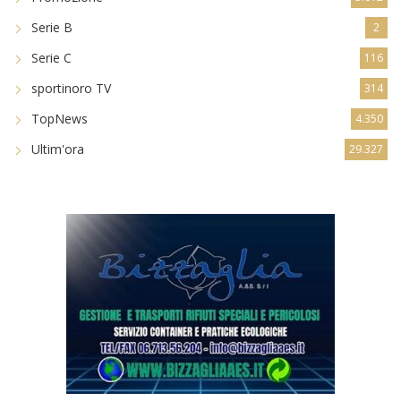
Serie B
2
Serie C
116
sportinoro TV
314
TopNews
4.350
Ultim'ora
29.327