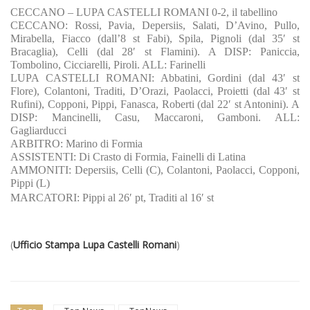
CECCANO – LUPA CASTELLI ROMANI 0-2, il tabellino
CECCANO: Rossi, Pavia, Depersiis, Salati, D’Avino, Pullo,
Mirabella, Fiacco (dall’8 st Fabi), Spila, Pignoli (dal 35′ st
Bracaglia), Celli (dal 28′ st Flamini). A DISP: Paniccia,
Tombolino, Cicciarelli, Piroli. ALL: Farinelli
LUPA CASTELLI ROMANI: Abbatini, Gordini (dal 43′ st
Flore), Colantoni, Traditi, D’Orazi, Paolacci, Proietti (dal 43′ st
Rufini), Copponi, Pippi, Fanasca, Roberti (dal 22′ st Antonini). A
DISP: Mancinelli, Casu, Maccaroni, Gamboni. ALL:
Gagliarducci
ARBITRO: Marino di Formia
ASSISTENTI: Di Crasto di Formia, Fainelli di Latina
AMMONITI: Depersiis, Celli (C), Colantoni, Paolacci, Copponi,
Pippi (L)
MARCATORI: Pippi al 26′ pt, Traditi al 16′ st
(
Ufficio Stampa Lupa Castelli Romani
)