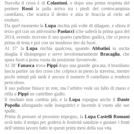
Stavolta il cross è di
Colantoni
, e dopo una prima respinta del
portiere
Rossi
la palla arriva tra i piedi del centrocampista
castellano, che scarica il destro e alza le braccia al cielo ad
esultare.
Da quel momento la
Lupa
rischia più volte di dilagare, e sfiora il
terzo gol con un attivissimo
Paolacci
(che salterà la prima gara del
2014, avendo ricevuto il suo quarto cartellino giallo), che ci prova
prima di testa e poi con un insidioso tiro da fuori.
Al 37’ la
Lupa
rischia qualcosa, quando
Abbatini
in uscita
sbaglia il disimpegno e serve involontariamente
Bracaglia
, che
spara fuori a porta vuota da posizione favorevole.
Al 38’
Fanasca
trova
Pippi
dopo una grande giocata, il brasiliano
lascia partire un tiro cross che colpisce in pieno la traversa, mentre
pochi minuti più tardi è ancora il numero 9 castellano a rendersi
pericoloso.
Il suo pallone finisce in rete, ma l’arbitro vede un fallo di mano e
rifila a
Pippi
un cartellino giallo.
Il risultato non cambia più, e la
Lupa
espugna anche il
Dante
Popolla
allungando sulle inseguitrici e facendo il vuoto alle sue
spalle.
Prima di pensare al prossimo impegno, la
Lupa Castelli Romani
avrà tutto il tempo per godersi le festività natalizie e gustare i frutti
dell’ottimo lavoro fatto in questi primi mesi della sua vita.