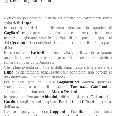
,
Dilettanti Regionali
Ultim'ora
Non ce n’è per nessuno, e anche il Ceccano deve arrendersi sotto i
colpi della
Lupa
.
In occasione della quindicesima giornata, la squadra di
Gagliarducci
si presenta nel frusinate e si trova di fronte una
formazione giovane, viste le defezioni di gran parte dei giocatori
del
Ceccano
e le condizioni fisiche non ottimali di un’altra parte
di loro.
Ecco così che
Farinelli
di fronte alla capolista, che a quanto
racconta la classifica parte con i favori del pronostico, è costretto a
schierare in campo la Juniores.
Che, almeno nella prima parte della gara, riesce a tenere testa alla
Lupa
, evidentemente penalizzata dalle condizioni non perfette (è
un eufemismo…) del terreno di gioco.
Per l’ultima gara del 2013
Gagliarducci
cambia qualcosa,
concedendo un turno di riposo a
Tommaso Gamboni
e
schierando dal primo minuto
Marco Proietti
.
In porta confermato
Abbatini
, difesa a 4 con
Colantoni
e
Gordini
sugli esterni, capitan
Paolacci
e
D’Orazi
al centro
dell’area.
Centrocampo giovane con
Copponi
e
Traditi
, sulle fasce torna