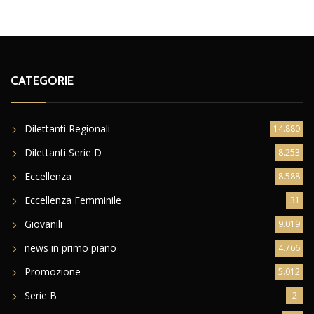
CATEGORIE
Dilettanti Regionali
14.880
Dilettanti Serie D
8.253
Eccellenza
8.588
Eccellenza Femminile
31
Giovanili
9.019
news in primo piano
4.766
Promozione
5.012
Serie B
2