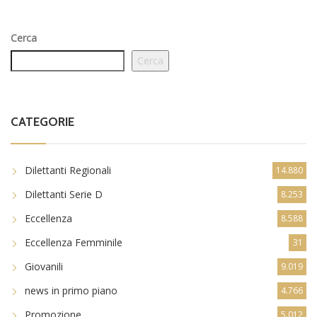
Cerca
Cerca
CATEGORIE
Dilettanti Regionali
14.880
Dilettanti Serie D
8.253
Eccellenza
8.588
Eccellenza Femminile
31
Giovanili
9.019
news in primo piano
4.766
Promozione
5.012