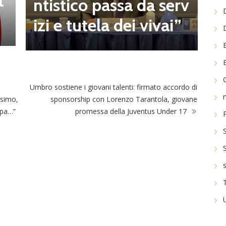
t
a
ntistico passa da serv
a
izi e tutela dei vivai”
Umbro sostiene i giovani talenti: firmato accordo di
ssimo,
sponsorship con Lorenzo Tarantola, giovane
apa…”
promessa della Juventus Under 17