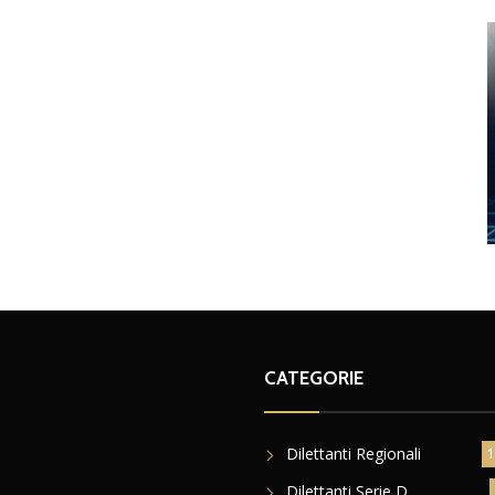
CATEGORIE
Dilettanti Regionali
1
Dilettanti Serie D