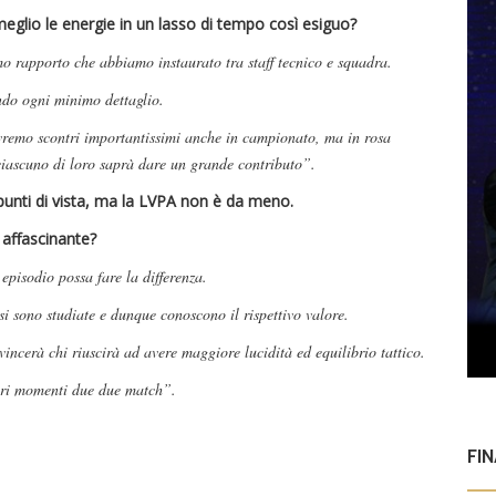
eglio le energie in un lasso di tempo così esiguo?
mo rapporto che abbiamo instaurato tra staff tecnico e squadra.
ndo ogni minimo dettaglio.
avremo scontri importantissimi anche in campionato, ma in rosa
ciascuno di loro saprà dare un grande contributo”.
 punti di vista, ma la LVPA non è da meno.
 affascinante?
episodio possa fare la differenza.
i sono studiate e dunque conoscono il rispettivo valore.
incerà chi riuscirà ad avere maggiore lucidità ed equilibrio tattico.
vari momenti due due match”.
FI