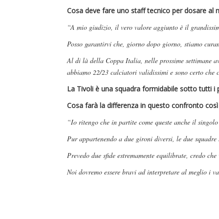
Cosa deve fare uno staff tecnico per dosare al m
“A mio giudizio, il vero valore aggiunto è il grandissi
Posso garantirvi che, giorno dopo giorno, stiamo cura
Al di là della Coppa Italia, nelle prossime settimane 
abbiamo 22/23 calciatori validissimi e sono certo che 
La Tivoli è una squadra formidabile sotto tutti i
Cosa farà la differenza in questo confronto così
“Io ritengo che in partite come queste anche il singolo 
Pur appartenendo a due gironi diversi, le due squadre s
Prevedo due sfide estremamente equilibrate, credo che v
Noi dovremo essere bravi ad interpretare al meglio i 