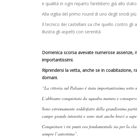
e qualità in ogni reparto farebbero già allo stat
Alla vigilia del primo round di uno degli snodi più
Il tecnico dei castellani sa che quello contro 
illustra gli aspetti con serenità.
Domenica scorsa avevate numerose assenze, ma al
importantissimi.
Riprendersi la vetta, anche se in coabitazione, 
domani.
“La vittoria sul Paliano è stata importantissima sotto m
L’abbiamo conquistata da squadra matura e consapevole 
Sono estremamente soddisfatto della grandissima parti
campo grande intensità e sono stati anche bravi a saper
Conquistare i tre punti era fondamentale sia per la clas
sempre l’autostima”.