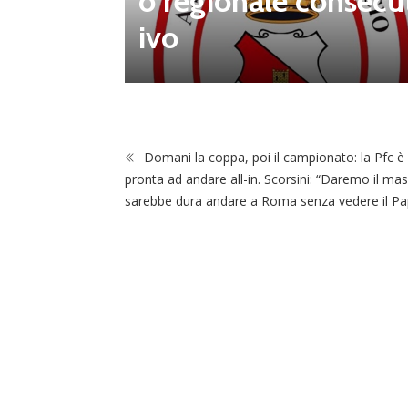
o regionale consecu
na Luca
ivo
Domani la coppa, poi il campionato: la Pfc è
pronta ad andare all-in. Scorsini: “Daremo il ma
sarebbe dura andare a Roma senza vedere il P