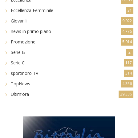
Eccellenza Femminile
31
Giovanili
9.022
news in primo piano
4.776
Promozione
5.014
Serie B
2
Serie C
117
sportinoro TV
314
TopNews
4.356
Ultim'ora
29.336