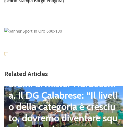
(Ufficio Stampa Borgo Podgora)
news in primo piano
L’Atletico Capranica ha ini
ziato la preparazione agli
Related Articles
ordini di mister Nardecchi
a. Il DG Calabrese: “Il livell
o della categoria è cresciu
to, dovremo diventare squ