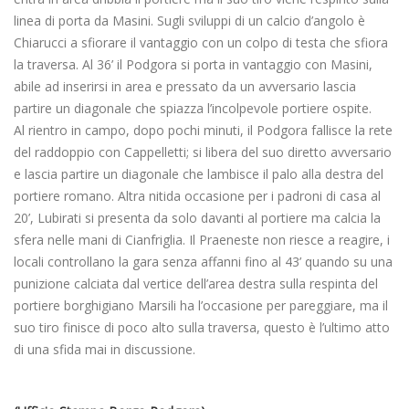
linea di porta da Masini. Sugli sviluppi di un calcio d’angolo è
Chiarucci a sfiorare il vantaggio con un colpo di testa che sfiora
la traversa. Al 36’ il Podgora si porta in vantaggio con Masini,
abile ad inserirsi in area e pressato da un avversario lascia
partire un diagonale che spiazza l’incolpevole portiere ospite.
Al rientro in campo, dopo pochi minuti, il Podgora fallisce la rete
del raddoppio con Cappelletti; si libera del suo diretto avversario
e lascia partire un diagonale che lambisce il palo alla destra del
portiere romano. Altra nitida occasione per i padroni di casa al
20’, Lubirati si presenta da solo davanti al portiere ma calcia la
sfera nelle mani di Cianfriglia. Il Praeneste non riesce a reagire, i
locali controllano la gara senza affanni fino al 43’ quando su una
punizione calciata dal vertice dell’area destra sulla respinta del
portiere borghigiano Marsili ha l’occasione per pareggiare, ma il
suo tiro finisce di poco alto sulla traversa, questo è l’ultimo atto
di una sfida mai in discussione.