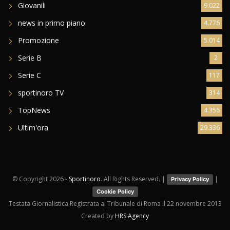
Giovanili
9.022
news in primo piano
4.776
Promozione
5.014
Serie B
2
Serie C
117
sportinoro TV
314
TopNews
4.356
Ultim'ora
29.336
© Copyright
2026 -
Sportinoro
. All Rights Reserved. |
|
Privacy Policy
Cookie Policy
Testata Giornalistica Registrata al Tribunale di Roma il 22 novembre 2013
Created by
HRS Agency