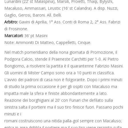
Lunardini (22’ st Malaspina), Marsili, Proietti, Thaqi, Bylyshi,
Macaluso, Ammassari, Lirustic (16’ st Calandra). A disp. Nuzzi,
Gaglio, Gerosi, Baroni. All. Belli.
Arbitro:
Gavini di Aprilia, 1° Ass. Conti di Roma 2, 2° Ass. Fabrizi
di Frosinone.
Marcatori:
36’ pt Masini
Note: Ammoniti Di Matteo, Cappelletti, Cinque.
Nel match pomeridiano della nona giornata di Promozione, il
Podgora Calcio, stende il Praeneste Carchitti per 1-0. Al Pietro
Bongiorno, a risolvere la partita è il quarantenne Fabrizio Masini.
Gli uomini di Mister Campo sono ora a 10 punti in classifica.
L’avvio dei padroni di casa non è folgorante. Dopo i primi minuti
di studio la prima occasione è per gli ospiti con Macaluso ma
impatta male la sfera e finiste abbondantemente a lato.
Reazione dei borghigiani al 20’ con Funari che defilato sulla
sinistra salta il portiere ma il suo tiro finisce fuori. Passano pochi
minuti e i
romani costruiscono una nitida palla-gol sempre con Macaluso;
entra in area dribbla il portiere ma il suo tiro viene respinto sulla