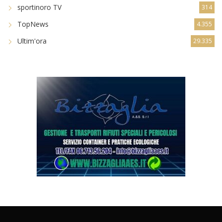
sportinoro TV
314
TopNews
4.355
Ultim'ora
29.335