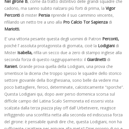
Nel girone B
, come da tratto distintivo delle grandi squadre che
cadono, ma sanno subito rialzarsi più forti di prima, la
Vigor
Perconti
di mister
Persia
riprende il suo cammino vincente,
rifilando un netto tre a uno alla
Pro Calcio Tor Sapienza
di
Mariotti.
E’ una vittoria pesante questa degli uomini di Patron
Perconti,
poiché l’ assoluta protagonista di giornata, cioè la
Lodigiani
di
Mister
Isabella,
rifila un secco due a zero di stampo inglese alla
seconda forza di questo raggruppamento: il
Giardinetti
di
Ranieri.
Grande prova quella della Lodigiani, una prova che
smentisce la diceria che troppo spesso le squadre dello storico
settore giovanile della Borghesiana, sono belle da vedere ma
poco battagliere, feroci, determinate, calcisticamente “sporche”.
Questa Lodigiani qui, dopo aver perso domenica scorsa sul
difficile campo del Latina Scalo Sermoneta ed essersi vista
scalzata dalla terza piazza play off dall’ Urbetevere, reagisce
infliggendo una sconfitta netta alla seconda ed indiscussa forza
del girone: è pensabile quindi dire che, questa Lodigiani, non ha
sufficiente carattere per arrivare alla meta? Direi proprio di no e