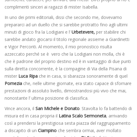
complimenti sinceri ai ragazzi di mister Isabella.
In uno dei primi editoriali, dissi che secondo me, dovevamo
prepararci ad un duello che si sarebbe protratto fino agli ultimi
minuti di gioco fra la Lodigiani e l’
Urbetevere,
per stabilire chi
sarebbe andato giocarsi il titolo regionale assieme a Giardinetti
e Vigor Perconti. Al momento, il mio pronostico risulta
azzeccato perché se è vero che la Lodigiani non molla, chi è
che è padrone del proprio destino ed è in vantaggio di due punti
sulla diretta concorrente, è la compagine di Via della Pisana di
mister
Luca Ripa
che in casa, si sbarazza sonoramente di quel
Pomezia
che, nelle ultime giornate, era stato capace di sfornare
prestazioni di assoluto livello, dimostrandosi più vivo che mai,
nonostante l’ ultima posizione di classifica.
Vince ancora, il
San Michele e Donato
. Stavolta lo fa battendo di
misura ed in casa propria il
Latina Scalo Sermoneta
, arrivando
così a prendersi la prestigiosa sesta piazza del raggruppamento
a discapito di un
Ciampino
che sembra ormai, aver mollato