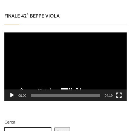
FINALE 42° BEPPE VIOLA
Video
Player
00:00
04:19
Cerca