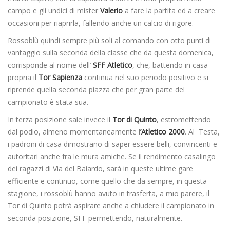
campo e gli undici di mister
Valerio
a fare la partita ed a creare
occasioni per riaprirla, fallendo anche un calcio di rigore.
Rossoblù quindi sempre più soli al comando con otto punti di
vantaggio sulla seconda della classe che da questa domenica,
corrisponde al nome dell’
SFF Atletico
, che, battendo in casa
propria il
Tor Sapienza
continua nel suo periodo positivo e si
riprende quella seconda piazza che per gran parte del
campionato è stata sua.
In terza posizione sale invece il
Tor di Quinto
, estromettendo
dal podio, almeno momentaneamente l
’Atletico 2000
. Al Testa,
i padroni di casa dimostrano di saper essere belli, convincenti e
autoritari anche fra le mura amiche. Se il rendimento casalingo
dei ragazzi di Via del Baiardo, sarà in queste ultime gare
efficiente e continuo, come quello che da sempre, in questa
stagione, i rossoblù hanno avuto in trasferta, a mio parere, il
Tor di Quinto potrà aspirare anche a chiudere il campionato in
seconda posizione, SFF permettendo, naturalmente.