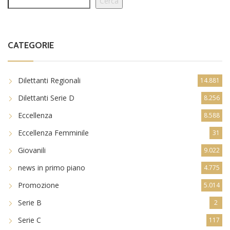
Cerca
CATEGORIE
Dilettanti Regionali
14.881
Dilettanti Serie D
8.256
Eccellenza
8.588
Eccellenza Femminile
31
Giovanili
9.022
news in primo piano
4.775
Promozione
5.014
Serie B
2
Serie C
117