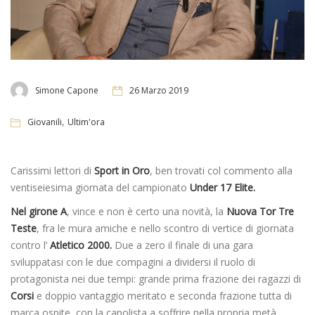
Simone Capone
26 Marzo 2019
,
Giovanili
Ultim'ora
Carissimi lettori di
Sport in Oro
, ben trovati col commento alla
ventiseiesima giornata del campionato
Under 17 Elite.
Nel girone A
, vince e non è certo una novità, la
Nuova Tor Tre
Teste
, fra le mura amiche e nello scontro di vertice di giornata
contro l’
Atletico 2000.
Due a zero il finale di una gara
sviluppatasi con le due compagini a dividersi il ruolo di
protagonista nei due tempi: grande prima frazione dei ragazzi di
Corsi
e doppio vantaggio meritato e seconda frazione tutta di
marca ospite, con la capolista a soffrire nella propria metà