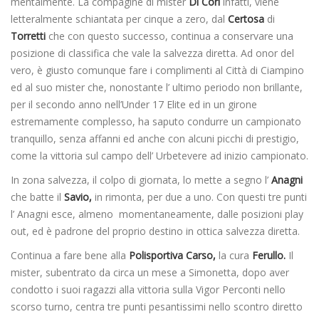
mentalmente. La compagine di mister
Di Cori
infatti, viene
letteralmente schiantata per cinque a zero, dal
Certosa
di
Torretti
che con questo successo, continua a conservare una
posizione di classifica che vale la salvezza diretta. Ad onor del
vero, è giusto comunque fare i complimenti al Città di Ciampino
ed al suo mister che, nonostante l’ ultimo periodo non brillante,
per il secondo anno nell’Under 17 Elite ed in un girone
estremamente complesso, ha saputo condurre un campionato
tranquillo, senza affanni ed anche con alcuni picchi di prestigio,
come la vittoria sul campo dell’ Urbetevere ad inizio campionato.
In zona salvezza, il colpo di giornata, lo mette a segno l’
Anagni
che batte il
Savio,
in rimonta, per due a uno. Con questi tre punti
l’ Anagni esce, almeno momentaneamente, dalle posizioni play
out, ed è padrone del proprio destino in ottica salvezza diretta.
Continua a fare bene alla
Polisportiva Carso,
la cura
Ferullo.
Il
mister, subentrato da circa un mese a Simonetta, dopo aver
condotto i suoi ragazzi alla vittoria sulla Vigor Perconti nello
scorso turno, centra tre punti pesantissimi nello scontro diretto