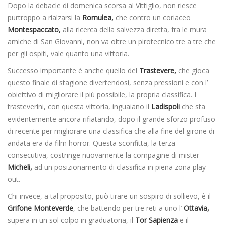
Dopo la debacle di domenica scorsa al Vittiglio, non riesce
purtroppo a rialzarsi la
Romulea,
che contro un coriaceo
Montespaccato,
alla ricerca della salvezza diretta, fra le mura
amiche di San Giovanni, non va oltre un pirotecnico tre a tre che
per gli ospiti, vale quanto una vittoria.
Successo importante è anche quello del
Trastevere,
che gioca
questo finale di stagione divertendosi, senza pressioni e con l’
obiettivo di migliorare il più possibile, la propria classifica. I
trasteverini, con questa vittoria, inguaiano il
Ladispoli
che sta
evidentemente ancora rifiatando, dopo il grande sforzo profuso
di recente per migliorare una classifica che alla fine del girone di
andata era da film horror. Questa sconfitta, la terza
consecutiva, costringe nuovamente la compagine di mister
Micheli,
ad un posizionamento di classifica in piena zona play
out.
Chi invece, a tal proposito, può tirare un sospiro di sollievo, è il
Grifone Monteverde
, che battendo per tre reti a uno l’
Ottavia,
supera in un sol colpo in graduatoria, il
Tor Sapienza
e il