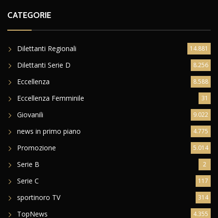
CATEGORIE
Dilettanti Regionali
14.881
Dilettanti Serie D
8.256
Eccellenza
8.588
Eccellenza Femminile
31
Giovanili
9.022
news in primo piano
4.775
Promozione
5.014
Serie B
2
Serie C
117
sportinoro TV
314
TopNews
4.355