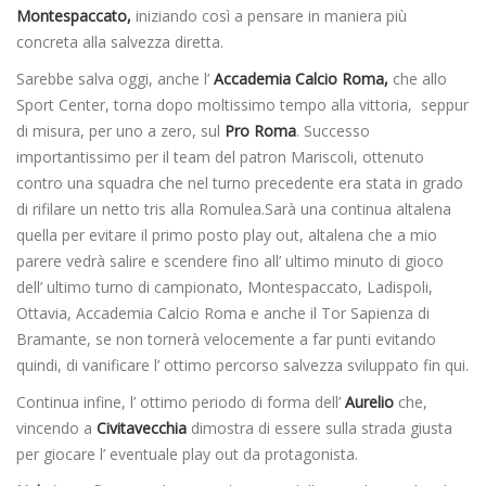
Montespaccato,
iniziando così a pensare in maniera più
concreta alla salvezza diretta.
Sarebbe salva oggi, anche l’
Accademia Calcio Roma,
che allo
Sport Center, torna dopo moltissimo tempo alla vittoria, seppur
di misura, per uno a zero, sul
Pro Roma
. Successo
importantissimo per il team del patron Mariscoli, ottenuto
contro una squadra che nel turno precedente era stata in grado
di rifilare un netto tris alla Romulea.Sarà una continua altalena
quella per evitare il primo posto play out, altalena che a mio
parere vedrà salire e scendere fino all’ ultimo minuto di gioco
dell’ ultimo turno di campionato, Montespaccato, Ladispoli,
Ottavia, Accademia Calcio Roma e anche il Tor Sapienza di
Bramante, se non tornerà velocemente a far punti evitando
quindi, di vanificare l’ ottimo percorso salvezza sviluppato fin qui.
Continua infine, l’ ottimo periodo di forma dell’
Aurelio
che,
vincendo a
Civitavecchia
dimostra di essere sulla strada giusta
per giocare l’ eventuale play out da protagonista.