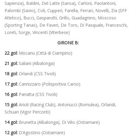
Sapienza), Baldini, Del Latte (Sansa), Carloni, Paolantoni,
Palombi (Savio), Coli, Cupperi, Farella, Ferrari, Novelli, Zia (SFF
Atletico), Bucci, Gasparutti, Grillo, Guadagnino, Moscoso
(Sporting Tanas), De Faveri, De Toro, Di Pasquale, Franceschi,
Loreti, Sorge, Vincenti (Viterbese)
GIRONE B:
22 gol:
Mocanu (Città di Ciampino)
21 gol:
Saliani (Albalonga)
18 gol:
Orlandi (CSS Tivoli)
17 gol:
Cannizzaro (Polisportiva Carso)
16 gol:
Panatta (CSS Tivoli)
15 gol:
Arioli (Racing Club), Antonucci (Romulea), Orlandi,
Schuan (Vigor Perconti)
14 gol:
Brunetta (Albalonga), Di Vilio (Ostiamare)
12 gol:
D’Agostino (Ostiamare)