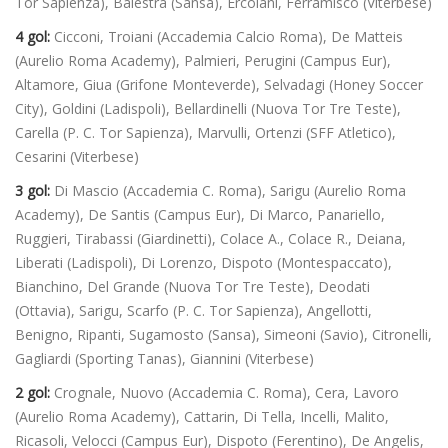
Tor Sapienza), Balestra (Sansa), Ercolani, Ferramisco (Viterbese)
4 gol:
Cicconi,
Troiani (Accademia Calcio Roma), De Matteis
(Aurelio Roma Academy), Palmieri, Perugini (Campus Eur),
Altamore, Giua (Grifone Monteverde), Selvadagi (Honey Soccer
City), Goldini (Ladispoli), Bellardinelli (Nuova Tor Tre Teste),
Carella (P. C. Tor Sapienza), Marvulli, Ortenzi (SFF Atletico),
Cesarini (Viterbese)
3 gol:
Di Mascio (Accademia C. Roma), Sarigu (Aurelio Roma
Academy), De Santis (Campus Eur), Di Marco, Panariello,
Ruggieri, Tirabassi (Giardinetti), Colace A., Colace R., Deiana,
Liberati (Ladispoli), Di Lorenzo, Dispoto (Montespaccato),
Bianchino, Del Grande (Nuova Tor Tre Teste), Deodati
(Ottavia), Sarigu, Scarfo (P. C. Tor Sapienza), Angellotti,
Benigno, Ripanti, Sugamosto (Sansa), Simeoni (Savio), Citronelli,
Gagliardi (Sporting Tanas), Giannini (Viterbese)
2 gol:
Crognale, Nuovo (Accademia C. Roma), Cera, Lavoro
(Aurelio Roma Academy), Cattarin, Di Tella, Incelli, Malito,
Ricasoli, Velocci (Campus Eur), Dispoto (Ferentino), De Angelis,