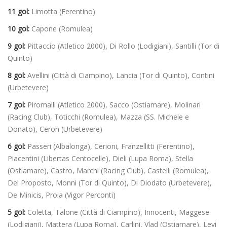
11 gol:
Limotta (Ferentino)
10 gol:
Capone (Romulea)
9 gol:
Pittaccio (Atletico 2000), Di Rollo (Lodigiani), Santilli (Tor di
Quinto)
8 gol:
Avellini (Città di Ciampino), Lancia (Tor di Quinto), Contini
(Urbetevere)
7 gol:
Piromalli (Atletico 2000), Sacco (Ostiamare), Molinari
(Racing Club), Toticchi (Romulea), Mazza (SS. Michele e
Donato), Ceron (Urbetevere)
6 gol:
Passeri (Albalonga), Cerioni, Franzellitti (Ferentino),
Piacentini (Libertas Centocelle), Dieli (Lupa Roma), Stella
(Ostiamare), Castro, Marchi (Racing Club), Castelli (Romulea),
Del Proposto, Monni (Tor di Quinto), Di Diodato (Urbetevere),
De Minicis, Proia (Vigor Perconti)
5 gol:
Coletta, Talone (Città di Ciampino), Innocenti, Maggese
(Lodigiani), Mattera (Lupa Roma), Carlini, Vlad (Ostiamare), Levi