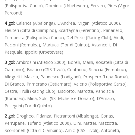
(Polisportiva Carso), Dominizi (Urbetevere), Ferraro, Pires (Vigor
Perconti)
4 gol:
Calanca (Albalonga), D’Andrea, Migani (Atletico 2000),
Eleuteri (Città di Ciampino), Scarfagna (Ferentino), Panariello,
Tempesta (Polisportiva Carso), Del Prete (Racing Club), Aiudi,
Pacioni (Romulea), Martucci (Tor di Quinto), Astancolli, Di
Pasquale, Ippoliti (Urbetevere)
3 gol:
Ambrosini (Atletico 2000), Borelli, Maini, Rosatelli (Città di
Ciampino), Briatico (CSS Tivoli), Contarino, Scaccia (Ferentino),
Allegretti, Mascia, Paunescu (Lodigiani), Prospero (Lupa Roma),
Di Branco, Primerano (Ostiamare), Valerio (Polisportiva Carso),
Cestra, Trulli (Racing Club), Lisciotto, Marotta, Pandiscia
(Romulea), Minà, Soldi (SS. Michele e Donato), D’Amato,
Pellegrini (Tor di Quinto)
2 gol:
Drogheo, Fidanza, Pietrantoni (Albalonga), Corias,
Perrupane, Tufano (Atletico 2000), Dini, Mattei, Mazzotta,
Scorsonelli (Città di Ciampino), Amici (CSS Tivoli), Antonetti,