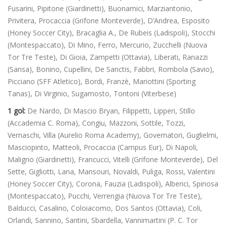
Fusarini, Pipitone (Giardinetti), Buonamici, Marziantonio,
Privitera, Procaccia (Grifone Monteverde), D’Andrea, Esposito
(Honey Soccer City), Bracaglia A., De Rubeis (Ladispoli), Stocchi
(Montespaccato), Di Mino, Ferro, Mercurio, Zucchelli (Nuova
Tor Tre Teste), Di Gioia, Zampetti (Ottavia), Liberati, Ranazzi
(Sansa), Bonino, Cupellini, De Sanctis, Fabbri, Rombola (Savio),
Picciano (SFF Atletico), Bordi, Franzè, Mariottini (Sporting
Tanas), Di Virginio, Sugamosto, Tontoni (Viterbese)
1 gol:
De Nardo, Di Mascio Bryan, Filippetti, Lipperi, Stillo
(Accademia C. Roma), Congiu, Mazzoni, Sottile, Tozzi,
Vernaschi, Villa (Aurelio Roma Academy), Governatori, Guglielmi,
Masciopinto, Matteoli, Procaccia (Campus Eur), Di Napoli,
Maligno (Giardinetti), Francucci, Vitelli (Grifone Monteverde), Del
Sette, Gigliotti, Lana, Mansouri, Novaldi, Puliga, Rossi, Valentini
(Honey Soccer City), Corona, Fauzia (Ladispoli), Alberici, Spinosa
(Montespaccato), Pucchi, Verrengia (Nuova Tor Tre Teste),
Balducci, Casalino, Coloiacomo, Dos Santos (Ottavia), Coli,
Orlandi, Sannino, Santini, Sbardella, Vannimartini (P. C. Tor