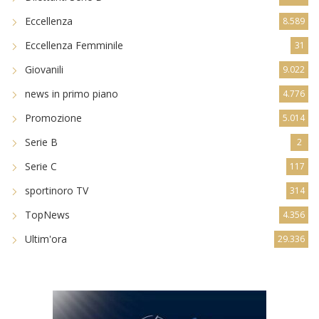
Eccellenza
8.589
Eccellenza Femminile
31
Giovanili
9.022
news in primo piano
4.776
Promozione
5.014
Serie B
2
Serie C
117
sportinoro TV
314
TopNews
4.356
Ultim'ora
29.336