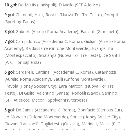
10 gol:
De Mutiis (Ladispoli), D’Avello (SFF Atletico)
9 gol:
Chimenti, Halili, Roscilli (Nuova Tor Tre Teste), Pompili
(Sporting Tanas)
8 gol:
Gabrielli (Aurelio Roma Academy), Fanciulli (Giardinetti)
7 gol:
Campidonico (Accademia C. Roma), Giuliani (Aurelio Roma
Academy), Baldassarre (Grifone Monteverde), Evangelista
(Montespaccato), Scialanga (Nuova Tor Tre Teste), De Santis
(P. C. Tor Sapienza)
6 gol:
Cardarelli, Cardinali (Accademia C. Roma), Catarinozzi
(Aurelio Roma Academy), Saulli (Grifone Monteverde),
Fravola (Honey Soccer City), Lara Marconi (Nuova Tor Tre
Teste), Di Giulio, Valentino (Sansa), Rodofili (Savio), Sannino
(SFF Atletico), Meconi, Spolverini (Viterbese)
5 gol:
De Santis (Accademia C. Roma), Bonifacio (Campus Eur),
Lo Monaco (Grifone Monteverde), Sorice (Honey Soccer City),
Giovani (Ladispoli), Tagliatesta (Ottavia), Marinelli, Massi (P. C.