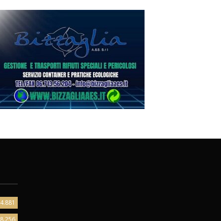
4.881
8.256