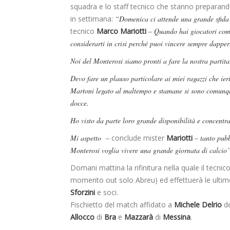
squadra e lo staff tecnico che stanno preparando
in settimana:
“Domenica ci attende una grande sfida 
tecnico
Marco Mariotti
– Quando hai giocatori com
considerarti in crisi perché puoi vincere sempre dapper
Noi del Monterosi siamo pronti a fare la nostra partita
Devo fare un plauso particolare ai miei ragazzi che ie
Martoni legato al maltempo e stamane si sono comunque 
docce.
Ho visto da parte loro grande disponibilità e concentr
Mi aspetto –
conclude mister
Mariotti
– tanto pub
Monterosi voglia vivere una grande giornata di calcio
Domani mattina la rifinitura nella quale il tecnico
momento out solo Abreu) ed effettuerà le ultime
Sforzini
e soci.
Fischietto del match affidato a
Michele Delrio
de
Allocco
di
Bra
e
Mazzarà
di
Messina
.