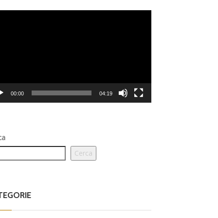
eo
er
00:00
04:19
ca
Cerca
TEGORIE