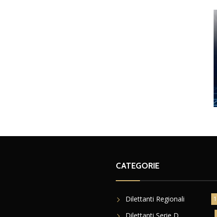
CATEGORIE
Dilettanti Regionali
1
Dilettanti Serie D