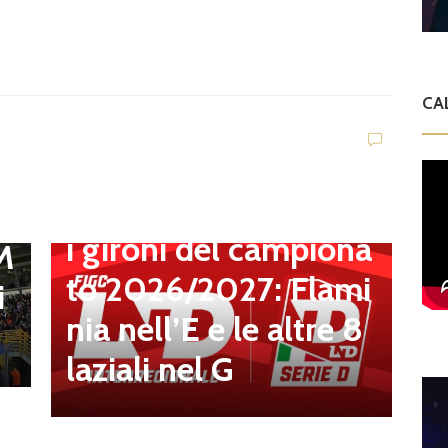
.
a
CA
t
,
Dilettanti Serie D
Serie D, ufficializzati
l
D
i gironi del campiona
S
 M
to 2026/2027: Flami
a
i
nia nell’E e le altre 8
2
laziali nel G
o