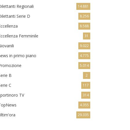
Dilettanti Regionali
14.881
Dilettanti Serie D
8.256
Eccellenza
8.588
Eccellenza Femminile
31
Giovanili
9.022
news in primo piano
4.775
Promozione
5.014
Serie B
2
Serie C
117
sportinoro TV
314
TopNews
4.355
Ultim'ora
29.335