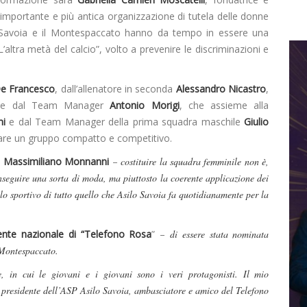
 importante e più antica organizzazione di tutela delle donne
lo Savoia e il Montespaccato hanno da tempo in essere una
altra metà del calcio”, volto a prevenire le discriminazioni e
e Francesco
, dall’allenatore in seconda
Alessandro Nicastro
,
e dal Team Manager
Antonio Morigi
, che assieme alla
i
e dal Team Manager della prima squadra maschile
Giulio
are un gruppo compatto e competitivo.
e
Massimiliano Monnanni
–
costituire la squadra femminile non è,
nseguire una sorta di moda, ma piuttosto la coerente applicazione dei
lo sportivo di tutto quello che Asilo Savoia fa quotidianamente per la
ente nazionale di “Telefono Rosa
” –
di essere stata nominata
 Montespaccato.
, in cui le giovani e i giovani sono i veri protagonisti. Il mio
presidente dell’ASP Asilo Savoia, ambasciatore e amico del Telefono