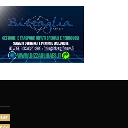
4.881
8.256