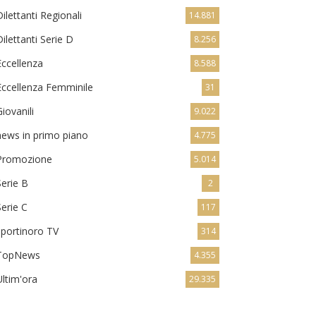
Dilettanti Regionali
14.881
Dilettanti Serie D
8.256
Eccellenza
8.588
Eccellenza Femminile
31
Giovanili
9.022
news in primo piano
4.775
Promozione
5.014
Serie B
2
Serie C
117
sportinoro TV
314
TopNews
4.355
Ultim'ora
29.335