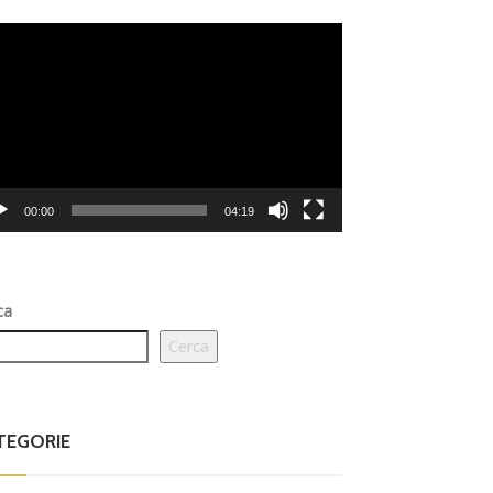
eo
er
00:00
04:19
ca
Cerca
TEGORIE