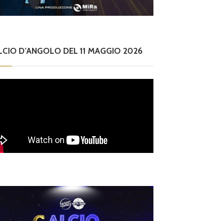
LCIO D’ANGOLO DEL 11 MAGGIO 2026
ilettanti Serie D
iterbese (Certosa V.
ampagnano), merca