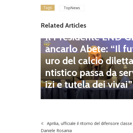
Tags
TopNews
gione d
Related Articles
Dilettanti Regionali
 club fe
Il Presidente LND G
i e pre
ancarlo Abete: “Il fu
mpionat
uro del calcio dilett
onsecut
ntistico passa da ser
izi e tutela dei vivai”
Aprilia, ufficiale il ritorno del difensore class
Daniele Rosania