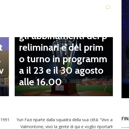
t
Dilettanti Serie D
t
Coppa Italia Serie D,
B
gli abbinamenti dei p
i
o
reliminari e del prim
t
a
o turno in programm
a
n
a il 23 e il 30 agosto
v
alle 16.00
FI
e 1991
Yuri Fazi riparte dalla squadra della sua città: “Vivo a
Valmontone, vivo la gente di qui e voglio riportarli