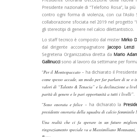
Presidente nazionale di “Telefono Rosa”, la più
contro ogni forma di violenza, con cui l’Asi
collaborazione sfociata nel 2019 nel progetto “L’
gli stereotipi di genere nel calcio dilettantistico.
Lo staff tecnico è composto dal mister
Mirko D
dal dirigente accompagnatore
Jacopo Lenzi
Segreteria Organizzativa diretta da
Mario Adam
Gallinucci
sono al lavoro da settimane per form
“
Per il Montespaccato
– ha dichiarato il President
come spesso accade, un modo per far parlare di se o i
valori di “Talento & Tenacia” e la declinazione a livel
parità di genere e le pari opportunità a tutti i livelli”
.
“
Sono onorata e felice
– ha dichiarato la
Presid
presidente onoraria della squadra di calcio femminile
Una realtà che ci fa sperare in un futuro migliore
ringraziamento speciale va a Massimiliano Monnanni, 
Rosa.