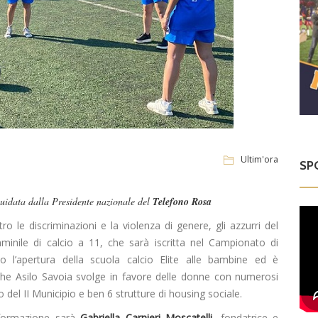
Ultim'ora
SP
guidata dalla Presidente nazionale del
Telefono Rosa
 le discriminazioni e la violenza di genere, gli azzurri del
inile di calcio a 11, che sarà iscritta nel Campionato di
 l’apertura della scuola calcio Elite alle bambine ed è
 che Asilo Savoia svolge in favore delle donne con numerosi
gio del II Municipio e ben 6 strutture di housing sociale.
 formazione sarà
Gabriella Carnieri Moscatelli
, fondatrice e