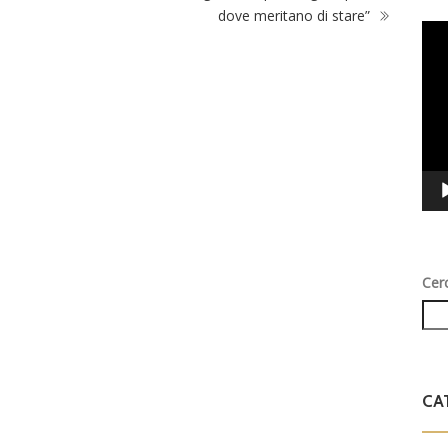
dove meritano di stare”
Vid
Play
Cer
CA