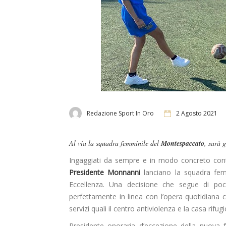
Redazione Sport In Oro
2 Agosto 2021
Al via la squadra femminile del
Montespaccato
, sarà 
Ingaggiati da sempre e in modo concreto contro
Presidente Monnanni
lanciano la squadra femm
Eccellenza. Una decisione che segue di poco
perfettamente in linea con l’opera quotidiana
servizi quali il centro antiviolenza e la casa rifu
Presidente onoraria d’eccezione della nuova