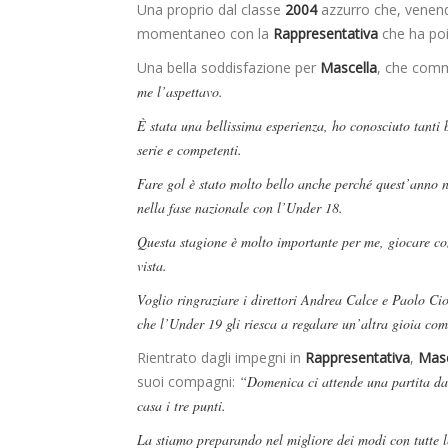
Una proprio dal classe
2004
azzurro che, venend
momentaneo con la
Rappresentativa
che ha poi
Una bella soddisfazione per
Mascella
, che comm
me l’aspettavo.
È stata una bellissima esperienza, ho conosciuto tanti 
serie e competenti.
Fare gol è stato molto bello anche perché quest’anno n
nella fase nazionale con l’Under 18.
Questa stagione è molto importante per me, giocare con 
vista.
Voglio ringraziare i direttori Andrea Calce e Paolo Cio
che l’Under 19 gli riesca a regalare un’altra gioia co
Rientrato dagli impegni in
Rappresentativa
,
Masc
suoi compagni:
“Domenica ci attende una partita da
casa i tre punti.
La stiamo preparando nel migliore dei modi con tutte le