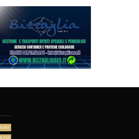
4.881
8.256