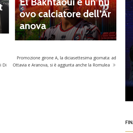
El Bakhtaoui è un nu
t
8
ovo calciatore dell’Ar
M
anova
Promozione girone A, la diciasettesima giornata: ad
i Di
Ottavia e Aranova, si è aggiunta anche la Romulea
FI