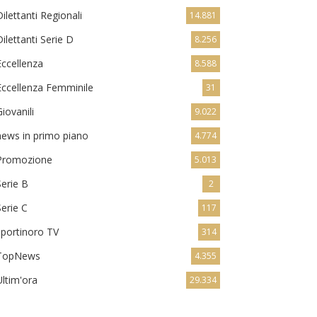
Dilettanti Regionali
14.881
Dilettanti Serie D
8.256
Eccellenza
8.588
Eccellenza Femminile
31
Giovanili
9.022
news in primo piano
4.774
Promozione
5.013
Serie B
2
Serie C
117
sportinoro TV
314
TopNews
4.355
Ultim'ora
29.334