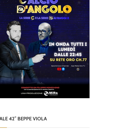
i del t
: Lombardi, Celli e
avio Ga
acerata
NALE 42° BEPPE VIOLA