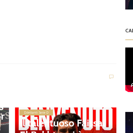
CA
l
 l
g
D
or
Dilettanti Serie D
I
Il talentuoso Faissal
S
a