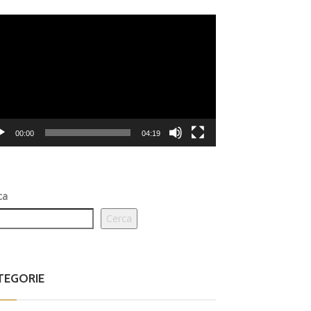
eo
er
00:00
04:19
ca
Cerca
TEGORIE