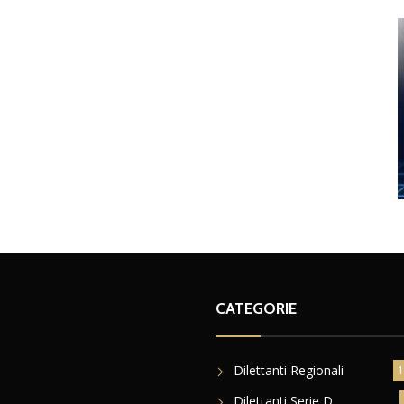
CATEGORIE
Dilettanti Regionali
1
Dilettanti Serie D