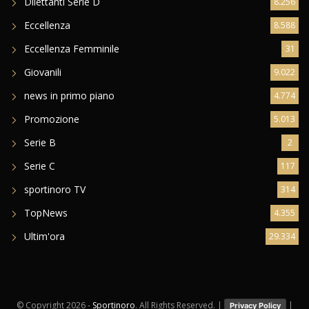
Dilettanti Serie D
8.256
Eccellenza
8.588
Eccellenza Femminile
31
Giovanili
9.022
news in primo piano
4.774
Promozione
5.013
Serie B
2
Serie C
117
sportinoro TV
314
TopNews
4.355
Ultim'ora
29.334
© Copyright
2026 -
Sportinoro
. All Rights Reserved. |
|
Privacy Policy