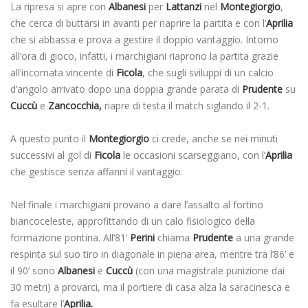
La ripresa si apre con
Albanesi
per
Lattanzi
nel
Montegiorgio
,
che cerca di buttarsi in avanti per riaprire la partita e con l’
Aprilia
che si abbassa e prova a gestire il doppio vantaggio. Intorno
all’ora di gioco, infatti, i marchigiani riaprono la partita grazie
all’incornata vincente di
Ficola
, che sugli sviluppi di un calcio
d’angolo arrivato dopo una doppia grande parata di
Prudente
su
Cuccù
e
Zancocchia,
riapre di testa il match siglando il 2-1.
A questo punto il
Montegiorgio
ci crede, anche se nei minuti
successivi al gol di
Ficola
le occasioni scarseggiano, con l’
Aprilia
che gestisce senza affanni il vantaggio.
Nel finale i marchigiani provano a dare l’assalto al fortino
biancoceleste, approfittando di un calo fisiologico della
formazione pontina. All’81’
Perini
chiama
Prudente
a una grande
respinta sul suo tiro in diagonale in piena area, mentre tra l’86’ e
il 90’ sono
Albanesi
e
Cuccù
(con una magistrale punizione dai
30 metri) a provarci, ma il portiere di casa alza la saracinesca e
fa esultare l’
Aprilia.