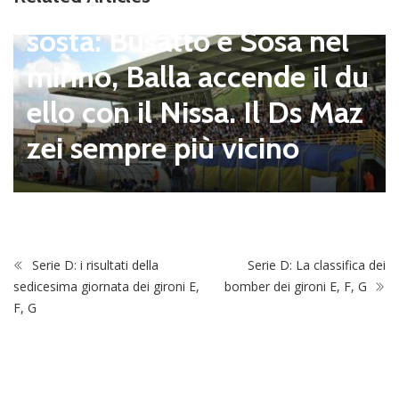
pagnano), mercato senza
sosta: Busatto e Sosa nel
mirino, Balla accende il du
ello con il Nissa. Il Ds Maz
zei sempre più vicino
Serie D: i risultati della
Serie D: La classifica dei
sedicesima giornata dei gironi E,
bomber dei gironi E, F, G
F, G