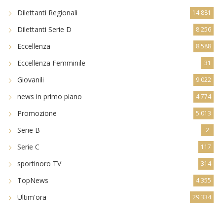
Dilettanti Regionali
14.881
Dilettanti Serie D
8.256
Eccellenza
8.588
Eccellenza Femminile
31
Giovanili
9.022
news in primo piano
4.774
Promozione
5.013
Serie B
2
Serie C
117
sportinoro TV
314
TopNews
4.355
Ultim'ora
29.334