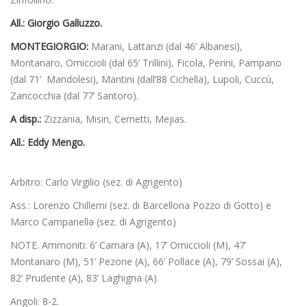
All.: Giorgio Galluzzo.
MONTEGIORGIO:
Marani, Lattanzi (dal 46’ Albanesi),
Montanaro, Omiccioli (dal 65’ Trillini), Ficola, Perini, Pampano
(dal 71’ Mandolesi), Mantini (dall’88 Cichella), Lupoli, Cuccù,
Zancocchia (dal 77’ Santoro).
A disp.:
Zizzania, Misin, Cernetti, Mejias.
All.:
Eddy Mengo.
Arbitro: Carlo Virgilio (sez. di Agrigento)
Ass.: Lorenzo Chillemi (sez. di Barcellona Pozzo di Gotto) e
Marco Campanella (sez. di Agrigento)
NOTE. Ammoniti: 6’ Camara (A), 17’ Omiccioli (M), 47’
Montanaro (M), 51’ Pezone (A), 66’ Pollace (A), 79’ Sossai (A),
82’ Prudente (A), 83’ Laghigna (A).
Angoli: 8-2.