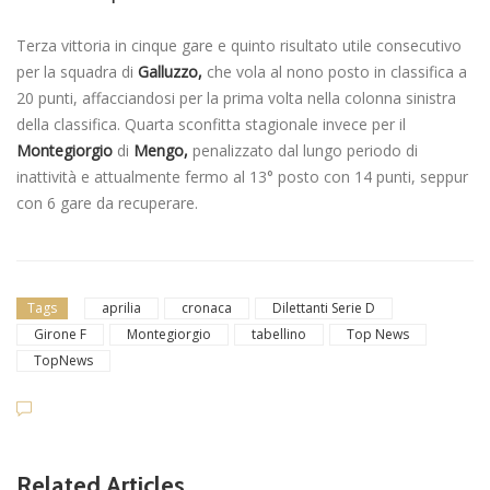
Terza vittoria in cinque gare e quinto risultato utile consecutivo
per la squadra di
Galluzzo,
che vola al nono posto in classifica a
20 punti, affacciandosi per la prima volta nella colonna sinistra
della classifica. Quarta sconfitta stagionale invece per il
Montegiorgio
di
Mengo,
penalizzato dal lungo periodo di
inattività e attualmente fermo al 13° posto con 14 punti, seppur
con 6 gare da recuperare.
Tags
aprilia
cronaca
Dilettanti Serie D
Girone F
Montegiorgio
tabellino
Top News
TopNews
Dilettanti Serie D
Viterbese (Certosa V. Cam
Related Articles