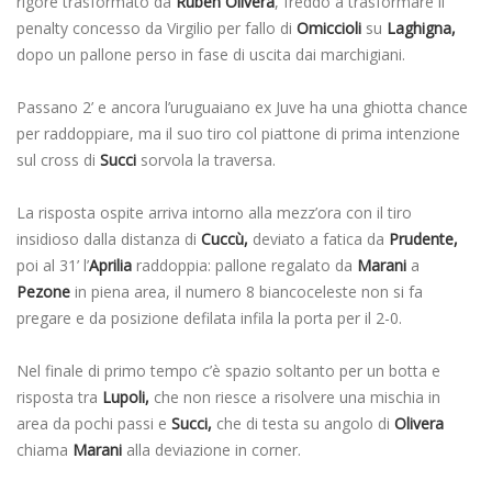
rigore trasformato da
Ruben Olivera
, freddo a trasformare il
penalty concesso da Virgilio per fallo di
Omiccioli
su
Laghigna,
dopo un pallone perso in fase di uscita dai marchigiani.
Passano 2’ e ancora l’uruguaiano ex Juve ha una ghiotta chance
per raddoppiare, ma il suo tiro col piattone di prima intenzione
sul cross di
Succi
sorvola la traversa.
La risposta ospite arriva intorno alla mezz’ora con il tiro
insidioso dalla distanza di
Cuccù,
deviato a fatica da
Prudente,
poi al 31’ l’
Aprilia
raddoppia: pallone regalato da
Marani
a
Pezone
in piena area, il numero 8 biancoceleste non si fa
pregare e da posizione defilata infila la porta per il 2-0.
Nel finale di primo tempo c’è spazio soltanto per un botta e
risposta tra
Lupoli,
che non riesce a risolvere una mischia in
area da pochi passi e
Succi,
che di testa su angolo di
Olivera
chiama
Marani
alla deviazione in corner.