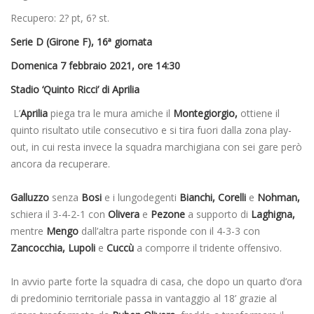
Recupero: 2? pt, 6? st.
Serie D (Girone F), 16ª giornata
Domenica 7 febbraio 2021, ore 14:30
Stadio ‘Quinto Ricci’ di Aprilia
L’
Aprilia
piega tra le mura amiche il
Montegiorgio,
ottiene il
quinto risultato utile consecutivo e si tira fuori dalla zona play-
out, in cui resta invece la squadra marchigiana con sei gare però
ancora da recuperare.
Galluzzo
senza
Bosi
e i lungodegenti
Bianchi, Corelli
e
Nohman,
schiera il 3-4-2-1 con
Olivera
e
Pezone
a supporto di
Laghigna,
mentre
Mengo
dall’altra parte risponde con il 4-3-3 con
Zancocchia, Lupoli
e
Cuccù
a comporre il tridente offensivo.
In avvio parte forte la squadra di casa, che dopo un quarto d’ora
di predominio territoriale passa in vantaggio al 18’ grazie al