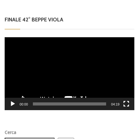
FINALE 42° BEPPE VIOLA
Video
Player
00:00
04:19
Cerca