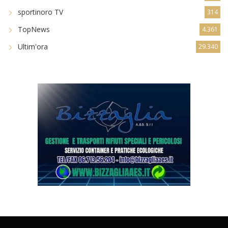
sportinoro TV
314
TopNews
4.361
Ultim'ora
29.340