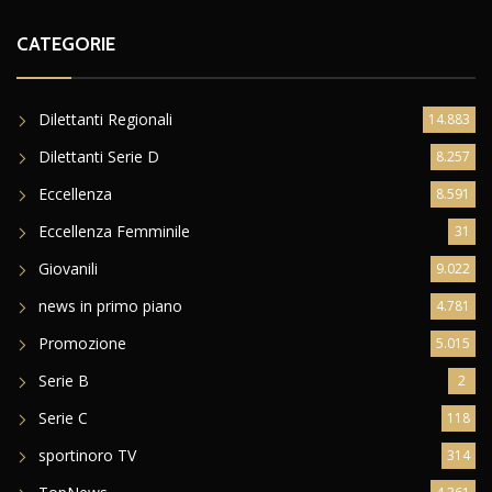
CATEGORIE
Dilettanti Regionali
14.883
Dilettanti Serie D
8.257
Eccellenza
8.591
Eccellenza Femminile
31
Giovanili
9.022
news in primo piano
4.781
Promozione
5.015
Serie B
2
Serie C
118
sportinoro TV
314