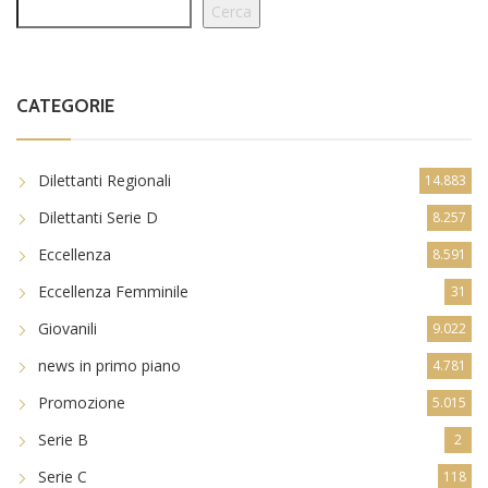
Cerca
CATEGORIE
Dilettanti Regionali
14.883
Dilettanti Serie D
8.257
Eccellenza
8.591
Eccellenza Femminile
31
Giovanili
9.022
news in primo piano
4.781
Promozione
5.015
Serie B
2
Serie C
118