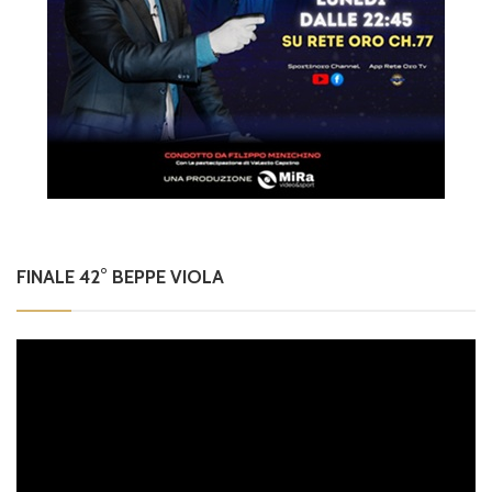
FINALE 42° BEPPE VIOLA
Video
Player