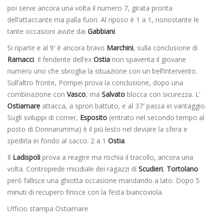
poi serve ancora una volta il numero 7, girata pronta
dell’attaccante ma palla fuori. Al riposo è 1 a 1, nonostante le
tante occasioni avute dai
Gabbiani
.
Si riparte e al 9′ è ancora bravo
Marchini
, sulla conclusione di
Ramacci
. Il fendente dell’ex
Ostia
non spaventa il giovane
numero uno che sbroglia la situazione con un bell’intervento.
Sull’altro fronte, Pompei prova la conclusione, dopo una
combinazione con
Vasco
, ma
Salvato
blocca con sicurezza. L’
Ostiamare
attacca, a spron battuto, e al 37′ passa in vantaggio.
Sugli sviluppi di corner,
Esposito
(entrato nel secondo tempo al
posto di Donnarumma) è il più lesto nel deviare la sfera e
spedirla in fondo al sacco. 2 a 1
Ostia
.
Il
Ladispoli
prova a reagire ma rischia il tracollo, ancora una
volta. Contropiede micidiale dei ragazzi di
Scudieri
,
Tortolano
però fallisce una ghiotta occasione mandando a lato. Dopo 5
minuti di recupero finisce con la festa biancoviola.
Ufficio stampa Ostiamare