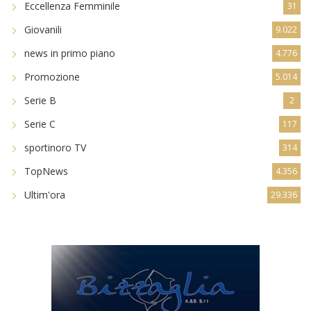
Eccellenza Femminile
31
Giovanili
9.022
news in primo piano
4.776
Promozione
5.014
Serie B
2
Serie C
117
sportinoro TV
314
TopNews
4.356
Ultim'ora
29.336