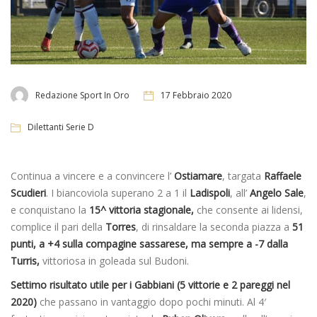
Redazione Sport In Oro
17 Febbraio 2020
Dilettanti Serie D
Continua a vincere e a convincere l’
Ostiamare
, targata
Raffaele
Scudieri
. I biancoviola superano 2 a 1 il
Ladispoli
, all’
Angelo Sale
,
e conquistano la
15^ vittoria stagionale,
che consente ai lidensi,
complice il pari della
Torres
, di rinsaldare la seconda piazza a
51
punti, a +4 sulla compagine sassarese, ma sempre a -7 dalla
Turris,
vittoriosa in goleada sul Budoni.
Settimo risultato utile per i Gabbiani (5 vittorie e 2 pareggi nel
2020)
che passano in vantaggio dopo pochi minuti. Al 4′