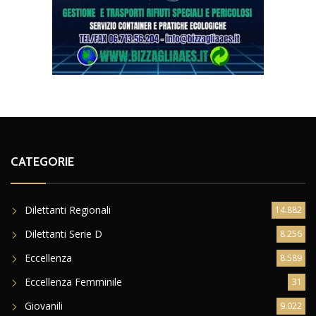
CATEGORIE
Dilettanti Regionali
14.882
Dilettanti Serie D
8.256
Eccellenza
8.589
Eccellenza Femminile
31
Giovanili
9.022