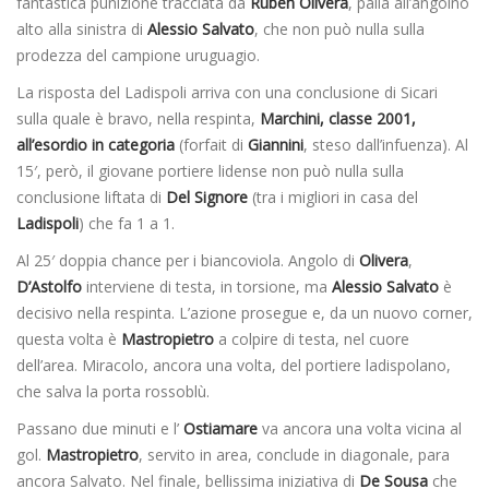
fantastica punizione tracciata da
Ruben Olivera
, palla all’angoino
alto alla sinistra di
Alessio Salvato
, che non può nulla sulla
prodezza del campione uruguagio.
La risposta del Ladispoli arriva con una conclusione di Sicari
sulla quale è bravo, nella respinta,
Marchini, classe 2001,
all’esordio in categoria
(forfait di
Giannini
, steso dall’infuenza). Al
15′, però, il giovane portiere lidense non può nulla sulla
conclusione liftata di
Del Signore
(tra i migliori in casa del
Ladispoli
) che fa 1 a 1.
Al 25′ doppia chance per i biancoviola. Angolo di
Olivera
,
D’Astolfo
interviene di testa, in torsione, ma
Alessio Salvato
è
decisivo nella respinta. L’azione prosegue e, da un nuovo corner,
questa volta è
Mastropietro
a colpire di testa, nel cuore
dell’area. Miracolo, ancora una volta, del portiere ladispolano,
che salva la porta rossoblù.
Passano due minuti e l’
Ostiamare
va ancora una volta vicina al
gol.
Mastropietro
, servito in area, conclude in diagonale, para
ancora Salvato. Nel finale, bellissima iniziativa di
De Sousa
che