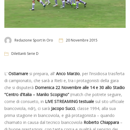
Redazione Sport In Oro
20 Novembre 2015
Dilettanti Serie D
L’
Ostiamare
si prepara, all’
Anco Marzio
, per l’insidiosa trasferta
di campionato, che sarà a Rieti e, tra i protagonisti della gara
che si disputerà
Domenica 22 Novembre alle 14 e 30 allo Stadio
“Centro d’Italia – Manlio Scopigno”
(match che potrete seguire,
come di consueto, in
LIVE STREAMING testuale
sul sito ufficiale
biancoviola, ndr), ci sarà
Jacopo Succi
, classe 1994, alla sua
prima stagione in biancoviola, e già protagonista – quando
chiamato in causa dal tecnico biancoviola
Roberto Chiappara
–
di buone prestazioni, con tanta corsa e qualità al servizio dei