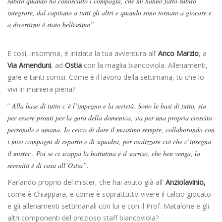
subito quando ho conosciuto i compagni, che mi hanno fatto subito
integrare, dal capitano a tutti gli altri e quando sono tornato a giocare e
a divertirmi è stato bellissimo”
E così, insomma, è iniziata la tua avventura all’
Anco Marzio
, a
Via Amenduni
, ad
Ostia
con la maglia biancoviola. Allenamenti,
gare e tanti sorrisi. Come è il lavoro della settimana, tu che lo
vivi in maniera piena?
”
Alla base di tutto c’è l’impegno e la serietà. Sono le basi di tutto, sia
per essere pronti per la gara della domenica, sia per una propria crescita
personale e umana. Io cerco di dare il massimo sempre, collaborando con
i miei compagni di reparto e di squadra, per realizzare ciò che c’insegna
il mister . Poi se ci scappa la battutina e il sorriso, che ben venga, la
serenità è di casa all’Ostia”.
Parlando proprio del mister, che hai avuto già all’
Anziolavinio,
come è Chiappara, e come è soprattutto vivere il calcio giocato
e gli allenamenti settimanali con lui e con il Prof. Matalone e gli
altri componenti del prezioso staff biancoviola?