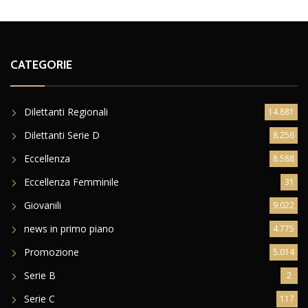
CATEGORIE
Dilettanti Regionali
14.881
Dilettanti Serie D
8.256
Eccellenza
8.588
Eccellenza Femminile
31
Giovanili
9.022
news in primo piano
4.775
Promozione
5.014
Serie B
2
Serie C
117