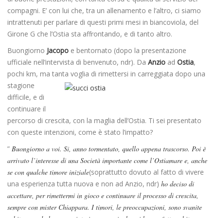
compagni. E’ con lui che, tra un allenamento e l’altro, ci siamo
intrattenuti per parlare di questi primi mesi in biancoviola, del
Girone G che l’Ostia sta affrontando, e di tanto altro.
Buongiorno
Jacopo
e bentornato (dopo la presentazione
ufficiale nell’intervista di benvenuto, ndr). Da
Anzio
ad
Ostia
,
pochi km, ma tanta voglia di rimettersi in
carreggiata dopo una
stagione
difficile, e di
continuare il
percorso di crescita, con la maglia dell’Ostia. Ti sei presentato
con queste intenzioni, come è stato l’impatto?
”
Buongiorno a voi. Si, anno tormentato, quello appena trascorso. Poi è
arrivato l’interesse di una Società importante come l’Ostiamare e, anche
se con qualche timore iniziale
(soprattutto dovuto al fatto di vivere
una esperienza tutta nuova e non ad Anzio, ndr)
ho deciso di
accettare, per rimettermi in gioco e continuare il processo di crescita,
sempre con mister Chiappara. I timori, le preoccupazioni, sono svanite