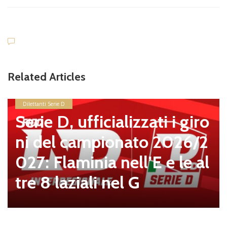
Related Articles
Dilettanti Serie D
Serie D, ufficializzati i giro
ni del campionato 2026/2
027: Flaminia nell’E e le al
tre 8 laziali nel G