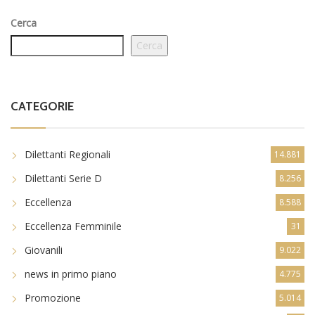
Cerca
Cerca
CATEGORIE
Dilettanti Regionali
14.881
Dilettanti Serie D
8.256
Eccellenza
8.588
Eccellenza Femminile
31
Giovanili
9.022
news in primo piano
4.775
Promozione
5.014