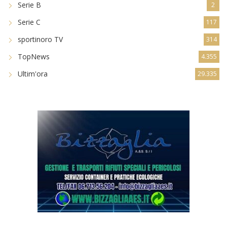
Serie B
2
Serie C
117
sportinoro TV
314
TopNews
4.355
Ultim'ora
29.335