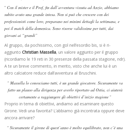
”
Con il mister e il Prof, fin dall’avventura vissuta ad Anzio, abbiamo
subito avuto una grande intesa. Non si può che crescere con dei
professionisti come loro, preparano nei minimi dettagli la settimana, e
poi il match della domenica. Sono risorse validissime per tutti, dai
giovani ai “grandi
”
Al gruppo, da pochissimo, con gol nell’esordio bis, si è ri-
aggiunto
Christian Massella
, un valore aggiunto per il gruppo
(ricordiamo le 19 reti in 30 presenze della passata stagione, ndr).
A te un breve commento, in merito, visto che anche lui è un
altro calciatore reduce dall’avventura al Bruschini.
”
Massella lo conosciamo tutti, è un grande giocatore. Sicuramente va
fatto un plauso alla dirigenza per averlo riportato ad Ostia, ci aiuterà
certamente a raggiungere gli obiettivi d’inizio stagione
“
Proprio in tema di obiettivi, andiamo ad esaminare questo
Girone. Vedi una favorita? L’abbiamo già incontrata oppure deve
ancora arrivare?
“
Sicuramente il girone di quest’anno è molto equilibrato, non c’è una