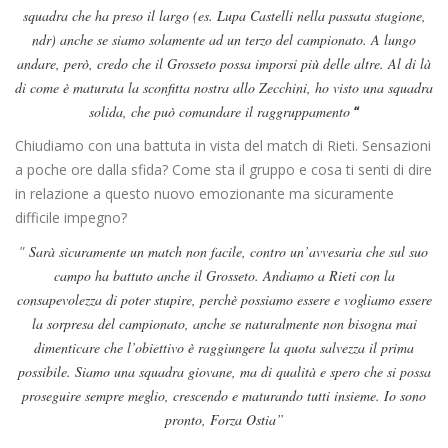
squadra che ha preso il largo (es. Lupa Castelli nella passata stagione,
ndr) anche se siamo solamente ad un terzo del campionato. A lungo
andare, però, credo che il Grosseto possa imporsi più delle altre. Al di là
di come è maturata la sconfitta nostra allo Zecchini, ho visto una squadra
solida, che può comandare il raggruppamento
“
Chiudiamo con una battuta in vista del match di Rieti. Sensazioni
a poche ore dalla sfida? Come sta il gruppo e cosa ti senti di dire
in relazione a questo nuovo emozionante ma sicuramente
difficile impegno?
”
Sarà sicuramente un match non facile, contro un’avvesaria che sul suo
campo ha battuto anche il Grosseto. Andiamo a Rieti con la
consapevolezza di poter stupire, perchè possiamo essere e vogliamo essere
la sorpresa del campionato, anche se naturalmente non bisogna mai
dimenticare che l’obiettivo è raggiungere la quota salvezza il prima
possibile. Siamo una squadra giovane, ma di qualità e spero che si possa
proseguire sempre meglio, crescendo e maturando tutti insieme. Io sono
pronto, Forza Ostia”