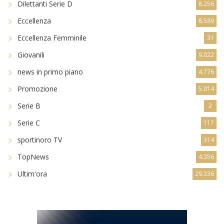
Dilettanti Serie D
8.256
Eccellenza
8.589
Eccellenza Femminile
31
Giovanili
9.022
news in primo piano
4.776
Promozione
5.014
Serie B
2
Serie C
117
sportinoro TV
314
TopNews
4.356
Ultim'ora
29.336