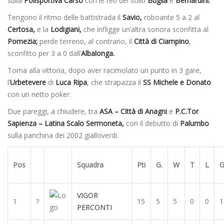
sulla
Polisportiva Carso
con le reti dei soliti
Buglia
e
Bernardini.
Tengono il ritmo delle battistrada il
Savio,
roboante 5 a 2 al
Certosa,
e la
Lodigiani,
che infligge un’altra sonora sconfitta al
Pomezia;
perde terreno, al contrario, il
Città di Ciampino
,
sconfitto per 3 a 0 dall’
Albalonga.
Torna alla vittoria, dopo aver racimolato un punto in 3 gare,
l’
Urbetevere
di
Luca Ripa
, che strapazza il
SS Michele e Donato
con un netto poker.
Due pareggi, a chiudere, tra
ASA – Città di Anagni
e
P.C.Tor
Sapienza – Latina Scalo Sermoneta,
con il debutto di
Palumbo
sulla panchina dei 2002 gialloverdi.
Pos
Squadra
Pti
G.
W
T
L
G
VIGOR
1
?
15
5
5
0
0
1
PERCONTI