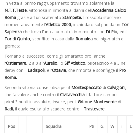
In vetta al primo raggruppamento troviamo solamente la
N.T.T.Teste
, vittoriosa in rimonta ai danni dell’
Accademia Calcio
Roma
grazie ad un scatenato
Stampete.
I rossoblù staccano
momentaneamente l’
Atletico 2000
, inchiodato sul pari da un
Tor
Sapienza
che trova l’uno a uno all’ultimo minuto con
Di Pio,
ed il
Tor di Quinto
, sconfitto in casa dalla
Romulea
nel big-match di
giornata.
Tornano al successo, come gli amaranto oro, anche
l
‘Ostiamare
, 2 a 0 all’
Aurelio
, lo
Sff Atletico
, pirotecnico 4 a 3 nel
derby con il
Ladispoli,
e l’
Ottavia
, che rimonta e sconfigge il
Pro
Roma.
Seconda vittoria consecutiva per il
Montespaccato
di
Calvigioni,
che fa valere anche contro il
Civitavecchia
il fattore campo;
primi 3 punti in assoluto, invece, per il
Grifone Monteverde
di
Radi,
il quale esulta allo scadere contro il
Trastevere.
Pos
Squadra
Pti
G.
W
T
L