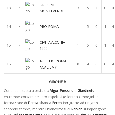
GRIFONE
13
•
3
5
1
0
4
MONTEVERDE
14
•
PRO ROMA
1
5
0
1
4
CIVITAVECCHIA
15
•
1
5
0
1
4
1920
AURELIO ROMA
16
•
0
4
0
0
4
ACADEMY
GIRONE B
Continua il testa a testa tra
Vigor Perconti
e
Giardinetti,
entrambe corsare nei loro rispettivi (e lontani) impegni: la
formazione di
Persia
sbanca
Ferentino
grazie ad un gran
secondo tempo, mentre i biancorossi di
Ranieri
si impongono