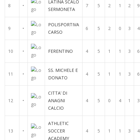
LATINA SCALO
8
•
7
5
2
1
2
9
SERMONETA
POLISPORTIVA
9
•
6
5
2
0
3
4
CARSO
10
•
FERENTINO
4
5
1
1
3
6
SS. MICHELE E
11
•
4
5
1
1
3
6
DONATO
CITTA’ DI
12
•
ANAGNI
4
5
0
4
1
3
CALCIO
ATHLETIC
13
•
SOCCER
4
5
1
1
3
4
ACADEMY