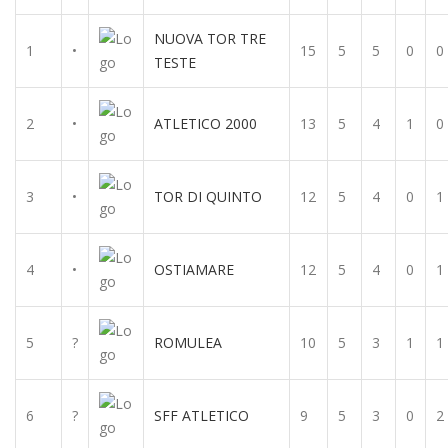
NUOVA TOR TRE
1
•
15
5
5
0
0
TESTE
2
•
ATLETICO 2000
13
5
4
1
0
3
•
TOR DI QUINTO
12
5
4
0
1
4
•
OSTIAMARE
12
5
4
0
1
5
?
ROMULEA
10
5
3
1
1
6
?
SFF ATLETICO
9
5
3
0
2