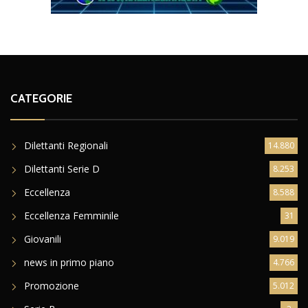
CATEGORIE
Dilettanti Regionali
14.880
Dilettanti Serie D
8.253
Eccellenza
8.588
Eccellenza Femminile
31
Giovanili
9.019
news in primo piano
4.766
Promozione
5.012