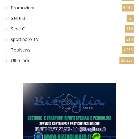
Promozione
5.012
Serie B
2
Serie C
116
sportinoro TV
314
TopNews
4.350
Ultim'ora
29.327