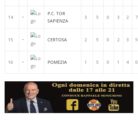
P.C. TOR
14
•
3
5
0
3
2
7
SAPIENZA
15
•
CERTOSA
2
5
0
2
3
5
16
•
POMEZIA
1
5
0
1
4
0