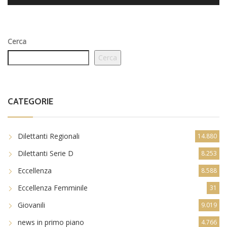
Cerca
Cerca
CATEGORIE
Dilettanti Regionali
14.880
Dilettanti Serie D
8.253
Eccellenza
8.588
Eccellenza Femminile
31
Giovanili
9.019
news in primo piano
4.766