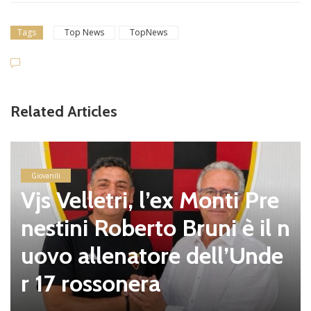
Tags
Top News
TopNews
Related Articles
Giovanili
Vjs Velletri, l’ex Monti Pre
nestini Roberto Bruni è il n
uovo allenatore dell’Unde
r 17 rossonera