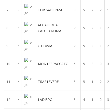
7
?
TOR SAPIENZA
8
5
2
2
1
ACCADEMIA
8
•
7
5
2
1
2
CALCIO ROMA
9
•
OTTAVIA
7
5
2
1
2
10
•
MONTESPACCATO
6
5
2
0
3
11
•
TRASTEVERE
5
5
1
2
2
12
•
LADISPOLI
3
4
1
0
3