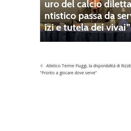
mpionat
uro del calcio dilett
onsecut
ntistico passa da ser
izi e tutela dei vivai”
Atletico Terme Fiuggi, la disponibilità di Rizzite
“Pronto a giocare dove serve”