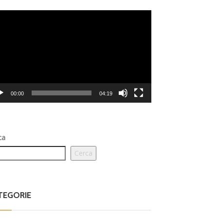
eo
er
00:00
04:19
ca
Cerca
TEGORIE