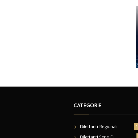
CATEGORIE
Dilettanti Regionali
1
Dilettanti Serie D