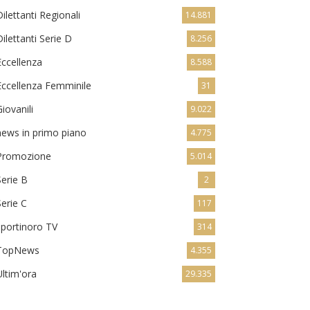
Dilettanti Regionali
14.881
Dilettanti Serie D
8.256
Eccellenza
8.588
Eccellenza Femminile
31
Giovanili
9.022
news in primo piano
4.775
Promozione
5.014
Serie B
2
Serie C
117
sportinoro TV
314
TopNews
4.355
Ultim'ora
29.335