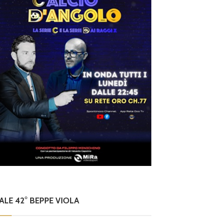
nia nell
o
laziali 
NALE 42° BEPPE VIOLA