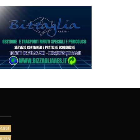
4.881
8.256