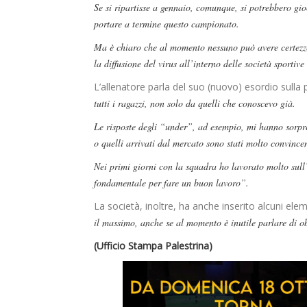
Se si ripartisse a gennaio, comunque, si potrebbero gio
portare a termine questo campionato.
Ma è chiaro che al momento nessuno può avere certezze,
la diffusione del virus all’interno delle società sportiv
L’allenatore parla del suo (nuovo) esordio sulla
tutti i ragazzi, non solo da quelli che conoscevo già.
Le risposte degli “under”, ad esempio, mi hanno sorpre
o quelli arrivati dal mercato sono stati molto convincen
Nei primi giorni con la squadra ho lavorato molto sull
fondamentale per fare un buon lavoro”.
La società, inoltre, ha anche inserito alcuni ele
il massimo, anche se al momento è inutile parlare di ob
(Ufficio Stampa Palestrina)