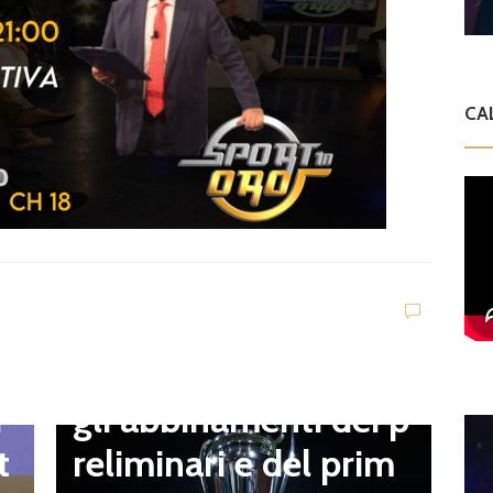
CA
D
V
C
t
Dilettanti Serie D
t
Coppa Italia Serie D,
B
gli abbinamenti dei p
i
o
reliminari e del prim
t
a