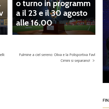
o turno in programm
a
n
a il 23 e il 30 agosto
v
alle 16.00
lli:
Fulmine a ciel sereno: Oliva e la Polisportiva Favl
Cimini si separano!
FI