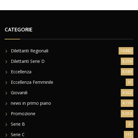
CATEGORIE
Dilettanti Regionali
14.882
Dilettanti Serie D
8.256
Eccellenza
8.589
Eccellenza Femminile
31
Giovanili
9.022
news in primo piano
4.776
Promozione
5.014
Serie B
2
Serie C
117