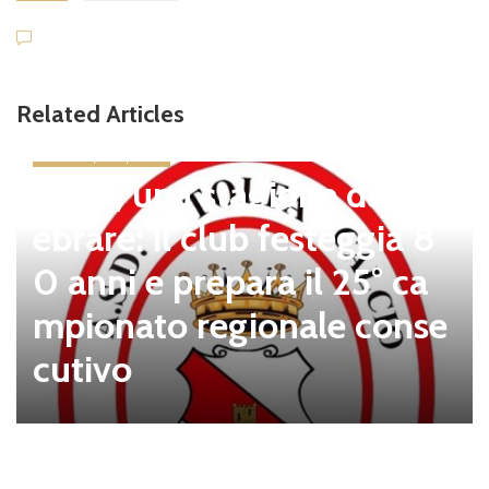
Related Articles
news in primo piano
Tolfa, una stagione da cel
ebrare: il club festeggia 8
0 anni e prepara il 25° ca
mpionato regionale conse
cutivo