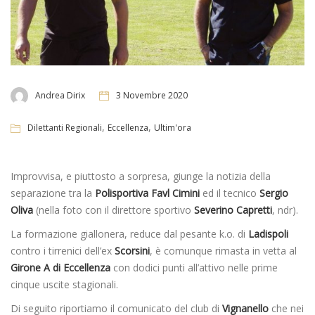
Andrea Dirix
3 Novembre 2020
,
,
Dilettanti Regionali
Eccellenza
Ultim'ora
Improvvisa, e piuttosto a sorpresa, giunge la notizia della
separazione tra la
Polisportiva Favl Cimini
ed il tecnico
Sergio
Oliva
(nella foto con il direttore sportivo
Severino Capretti
, ndr).
La formazione giallonera, reduce dal pesante k.o. di
Ladispoli
contro i tirrenici dell’ex
Scorsini
, è comunque rimasta in vetta al
Girone A di Eccellenza
con dodici punti all’attivo nelle prime
cinque uscite stagionali.
Di seguito riportiamo il comunicato del club di
Vignanello
che nei