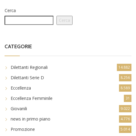
Cerca
Cerca
CATEGORIE
Dilettanti Regionali
14.882
Dilettanti Serie D
8.256
Eccellenza
8.589
Eccellenza Femminile
31
Giovanili
9.022
news in primo piano
4.776
Promozione
5.014