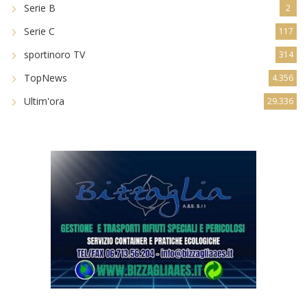
Serie B
2
Serie C
117
sportinoro TV
314
TopNews
4.356
Ultim'ora
29.336